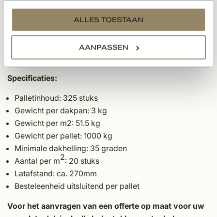
verouderde look. U kunt deze kleur ook met elkaar
services.
ALLES TOESTAAN
mixen om hierdoor een nog mooiere uitstraling te
creëren. Dit product is volledig getest en voorzien van
alle benodigde certificaten waardoor deze dakpan
AANPASSEN
volledig voldoet aan de gestelde bouwnormen en eisen.
Specificaties:
Palletinhoud: 325 stuks
Gewicht per dakpan: 3 kg
Gewicht per m2: 51.5 kg
Gewicht per pallet: 1000 kg
Minimale dakhelling: 35 graden
2
Aantal per m
: 20 stuks
Latafstand: ca. 270mm
Besteleenheid uitsluitend per pallet
Voor het aanvragen van een offerte op maat voor uw