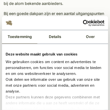
bij de alom bekende aanbieders.
Bij een goede dakpan zijn er een aantal uitgangspunten
van groot belang:
het water opnemend vermogen
porositeit
Toestemming
Details
Over
verwachte levensduur
kleurechtheid
Deze website maakt gebruik van cookies
geen kunstmatige uitstraling
gemakkelijk te verwerken (in tegenstelling tot echte
We gebruiken cookies om content en advertenties te
personaliseren, om functies voor social media te bieden
oude dakpannen die bijna nooit passen)
en om ons websiteverkeer te analyseren.
Bovengenoemde punten hebben bij dit proces extra
Ook delen we informatie over uw gebruik van onze site
aandacht gekregen om zo een kwalitatief hoogwaardig
met onze partners voor social media, adverteren en
product af te kunnen leveren.
analyse.
Deze partners kunnen deze gegevens combineren met
Deze dakpan is verkrijgbaar in 4 verschillende kleuren.
andere informatie die u aan ze heeft verstrekt of die ze
Elke kleur is uniek en zorgt voor een prachtige natuurlijk
hebben verzameld op basis van uw gebruik van hun