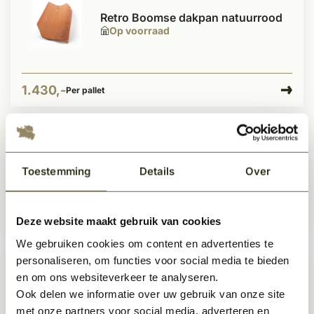
Retro Boomse dakpan natuurrood
Op voorraad
1.430,-
Per pallet
Dakpan Oude Holle blauw
gepatineerd per pallet
Toestemming
Details
Over
Op voorraad
Deze website maakt gebruik van cookies
1.226,-
Per pallet
We gebruiken cookies om content en advertenties te
personaliseren, om functies voor social media te bieden
en om ons websiteverkeer te analyseren.
Retro Boomse dakpan rood bezand
Ook delen we informatie over uw gebruik van onze site
Op voorraad
met onze partners voor social media, adverteren en