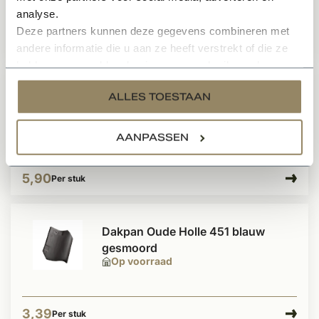
analyse.
Deze partners kunnen deze gegevens combineren met
1.621,-
Per pallet
andere informatie die u aan ze heeft verstrekt of die ze
hebben verzameld op basis van uw gebruik van hun
services.
Retro Boomse dakpan blauw
ALLES TOESTAAN
gesmoord
Op voorraad
AANPASSEN
5,90
Per stuk
Dakpan Oude Holle 451 blauw
gesmoord
Op voorraad
3,39
Per stuk