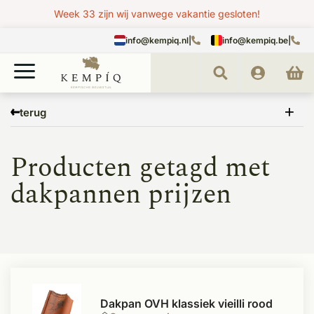
Week 33 zijn wij vanwege vakantie gesloten!
info@kempiq.nl
|
info@kempiq.be
|
Home
Tags
dakpannen prijzen
terug
Producten getagd met
dakpannen prijzen
Dakpan OVH klassiek vieilli rood