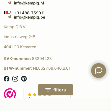
info@kempiq.nl
+31 488-759011
info@kempiq.be
KempíQ B.V.
Industrieweg 2-B
4041 CR Kesteren
KVK-nummer:
83204423
BTW-nummer:
NL8627.68.640.B.01
filters