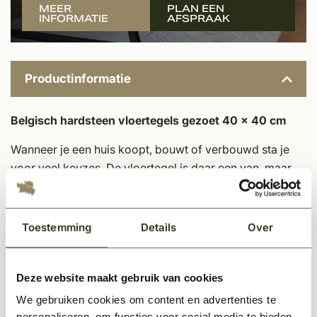
MEER
PLAN EEN
INFORMATIE
AFSPRAAK
Productinformatie
Belgisch hardsteen vloertegels gezoet 40 x 40 cm
Wanneer je een huis koopt, bouwt of verbouwd sta je
voor veel keuzes. De vloertegel is daar een van, maar
wel een zéér bepalende. Daarom heeft de keuze voor
een tegel de juiste aandacht nodig. Deze Belgisch
hardsteen vloertegel is donkergrijs verzoet van kleur en
Toestemming
Details
Over
worden vierkant gezaagd. Ze worden geleverd in
afmetingen van 40x40 cm.
Deze website maakt gebruik van cookies
Ultiem onderhoudsgemak
We gebruiken cookies om content en advertenties te
personaliseren, om functies voor social media te bieden