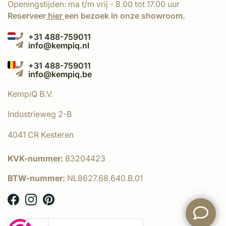
Openingstijden: ma t/m vrij - 8.00 tot 17.00 uur
Reserveer
hier
een bezoek in onze showroom.
+31 488-759011
info@kempiq.nl
+31 488-759011
info@kempiq.be
KempíQ B.V.
Industrieweg 2-B
4041 CR Kesteren
KVK-nummer:
83204423
BTW-nummer:
NL8627.68.640.B.01