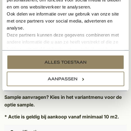
Deze verouderde hardsteen vloerstenen zijn gemaakt
en om ons websiteverkeer te analyseren.
van hardsteen en zijn makkelijk in het onderhoud.
Ook delen we informatie over uw gebruik van onze site
Overige kenmerken:
met onze partners voor social media, adverteren en
analyse.
Afkomstig uit België
Deze partners kunnen deze gegevens combineren met
Type Carriere, vierkant gezaagd
andere informatie die u aan ze heeft verstrekt of die ze
Geschikt om als vloertegel toe te passen
hebben verzameld op basis van uw gebruik van hun
Gemaakt van Belgisch hardsteen
services.
ALLES TOESTAAN
Vierkante vloertegels van 40 x 40cm
Dikte: 2cm dik
6,1 tegels per m2
AANPASSEN
Doorleefde unieke uitstraling
Sample aanvragen?
Kies in het variantmenu voor de
optie sample.
* Actie is geldig bij aankoop vanaf minimaal 10 m2.