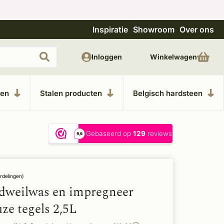
Inspiratie
Showroom
Over ons
Uitgebreide showroom in Kesteren
Unieke m
Inloggen
Winkelwagen
ken
Stalen producten
Belgisch hardsteen
rdelingen)
dweilwas en impregneer
ze tegels 2,5L