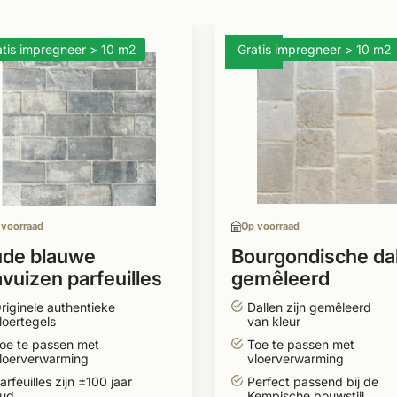
atis impregneer > 10 m2
Gratis impregneer > 10 m2
- 12%
 voorraad
Op voorraad
de blauwe
Bourgondische da
avuizen parfeuilles
gemêleerd
 x 11,5 cm
getrommeld 20 c
riginele authentieke
Dallen zijn gemêleerd
breed
loertegels
van kleur
oe te passen met
Toe te passen met
loerverwarming
vloerverwarming
arfeuilles zijn ±100 jaar
Perfect passend bij de
ud
Kempische bouwstijl