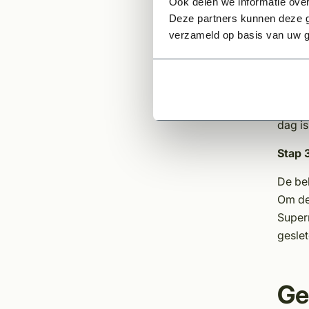
Ook delen we informatie over
Stap 
Deze partners kunnen deze g
U kunt
verzameld op basis van uw g
maken
worden
een po
u ‘s a
dag is
Stap 
De be
Om de
Super
geslet
Ge