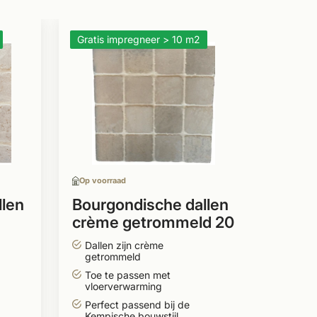
Gratis impregneer > 10 m2
Gratis 
Op voor
Dalle
crème
40/5
Verou
gebor
Toe t
vloer
Op voorraad
Passe
Kempi
llen
Bourgondische dallen
crème getrommeld 20
m
x 20 cm
95,
Dallen zijn crème
getrommeld
Toe te passen met
vloerverwarming
Perfect passend bij de
Kempische bouwstijl