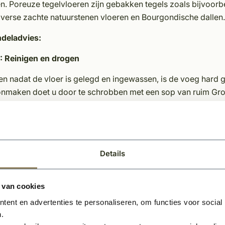
n. Poreuze tegelvloeren zijn gebakken tegels zoals bijvoorb
iverse zachte natuurstenen vloeren en Bourgondische dallen.
deladvies:
1: Reinigen en drogen
en nadat de vloer is gelegd en ingewassen, is de voeg hard
nmaken doet u door te schrobben met een sop van ruim Gron
resten op de tegels blijven zitten, probeer die eerst te verwi
sluier verwijderraar. Lees eerst goed de gebruiksaanwijzing.
roces in. Hier geldt: hoe dikker de tegel, hoe langer de dr
ijd.
Details
t tijdens de droogperiode de vloer wel betreden, maar u moe
uchtdicht af! Het vocht kan dan namelijk niet uit de tegels. 
rbeeld staat om te koken. Of de vloer droog is kunt u gemakk
 van cookies
c op de vloer. Zit er na afloop condens onder, dan is de vloer
ent en advertenties te personaliseren, om functies voor social
delen starten.
.