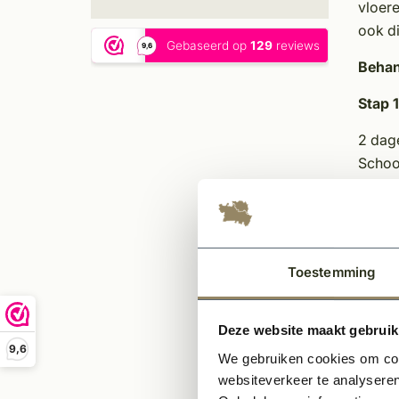
vloere
ook d
Behan
Stap 
2 dag
Schoo
cement
cement
droogp
droogt
Toestemming
U kun
niet l
bijvoo
Deze website maakt gebruik
plasti
9,6
We gebruiken cookies om cont
behan
websiteverkeer te analyseren