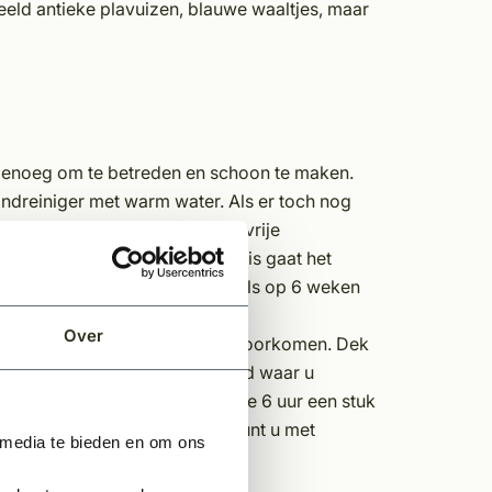
eeld antieke plavuizen, blauwe waaltjes, maar
 genoeg om te betreden en schoon te maken.
dreiniger met warm water. Als er toch nog
jderen. Doe dat altijd met zuurvrije
 Als de vloer volledig schoon is gaat het
oogduur. Reken bij poreuze tegels op 6 weken
Over
t voorzichtig zijn en vlekken voorkomen. Dek
Leg wel een dun laken op de grond waar u
elijk zelf testen: leg gedurende 6 uur een stuk
 nog nat. Is het plastic droog kunt u met
 media te bieden en om ons