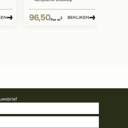
96,50
KEN
BEKIJKEN
2
Per m
uwsbrief