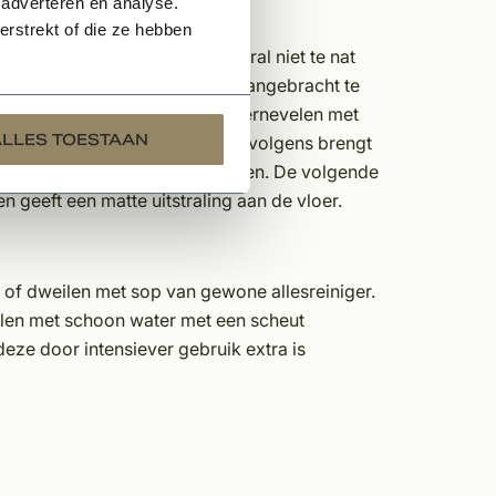
 adverteren en analyse.
rstrekt of die ze hebben
rwijderen, maar de tegels vooral niet te nat
t Supermat. Deze dient puur aangebracht te
krijgt u door het gelijkmatig vernevelen met
ALLES TOESTAAN
ngen die er meteen intrekt. Vervolgens brengt
d nodig om in de vloer te trekken. De volgende
 geeft een matte uitstraling aan de vloer.
of dweilen met sop van gewone allesreiniger.
ilen met schoon water met een scheut
ze door intensiever gebruik extra is