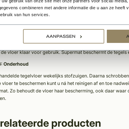
 uw gebruik van onze site met onze partners voor social media,
2: Impregneren
egevens combineren met andere informatie die u aan ze heeft ve
 eerst de vloer nogmaals stofzuigen en vlekken plaatselijk ve
ebruik van hun services.
. Wanneer de vloer kurkdroog is kunt u gaan behandelen me
 op de droge, grondig gereinigde vloer. Het beste resultaat 
AANPASSEN
mpspuit. Het beste kunt u ’s ochtends de eerste laag aanbre
vonds een tweede laag aan, deze laag heeft namelijk meer tij
 de vloer klaar voor gebruik. Supermat beschermt de tegels en
3: Onderhoud
handelde tegelvloer wekelijks stofzuigen. Daarna schrobben 
 vloer te beschermen kunt u ná het reinigen af en toe nadwe
mat. Zo behoudt de vloer haar bescherming, ook daar waar de
en.
relateerde producten