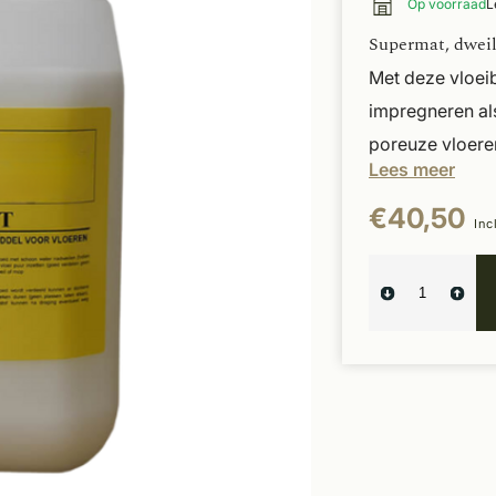
Op voorraad
L
Supermat, dweil
Met deze vloei
impregneren al
poreuze vloeren
Lees meer
€40,50
Inc