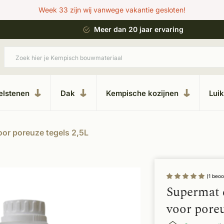
Week 33 zijn wij vanwege vakantie gesloten!
 bouwstijl
Meer dan 20 jaar ervaring
elstenen
Dak
Kempische kozijnen
Lui
or poreuze tegels 2,5L
(1 beoo
Supermat 
voor poreu