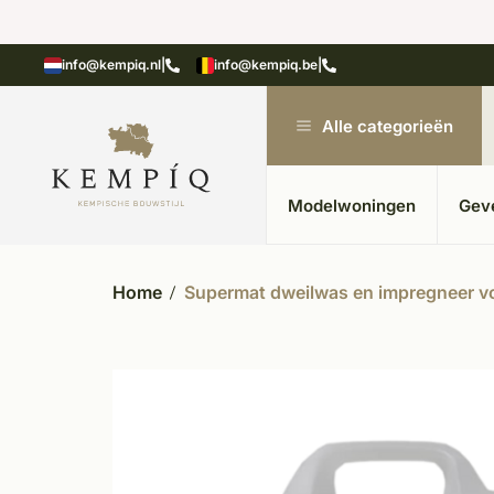
showroom in Kesteren
Unieke materialen in kempische
info@kempiq.nl
|
info@kempiq.be
|
Alle categorieën
Modelwoningen
Gev
Home
Supermat dweilwas en impregneer vo