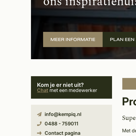
ons inspiratiehui
MEER INFORMATIE
PLAN EEN
Kom je er niet uit?
Chat
met een medewerker
Pr
info@kempiq.nl
Supe
0488 - 759011
Met d
Contact pagina