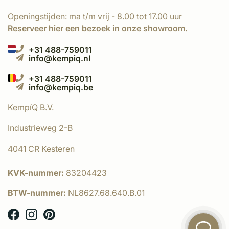
Openingstijden: ma t/m vrij - 8.00 tot 17.00 uur
Reserveer
hier
een bezoek in onze showroom.
+31 488-759011
info@kempiq.nl
+31 488-759011
info@kempiq.be
KempíQ B.V.
Industrieweg 2-B
4041 CR Kesteren
KVK-nummer:
83204423
BTW-nummer:
NL8627.68.640.B.01