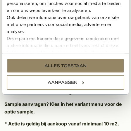
personaliseren, om functies voor social media te bieden
Ultiem onderhoudsgemak
en om ons websiteverkeer te analyseren.
Ook delen we informatie over uw gebruik van onze site
Deze verouderde hardsteen vloerstenen zijn gemaakt
met onze partners voor social media, adverteren en
van hardsteen en zijn makkelijk in het onderhoud.
analyse.
Deze partners kunnen deze gegevens combineren met
Overige kenmerken:
andere informatie die u aan ze heeft verstrekt of die ze
hebben verzameld op basis van uw gebruik van hun
Afkomstig uit België
services.
Geschikt om als vloertegel toe te passen
ALLES TOESTAAN
Gemaakt van Belgisch hardsteen
Afmetingen zijn wisselend, inclusief grote maten
AANPASSEN
Dikte: 3cm dik
Unieke doorleefde uitstraling
Sample aanvragen?
Kies in het variantmenu voor de
optie sample.
* Actie is geldig bij aankoop vanaf minimaal 10 m2.