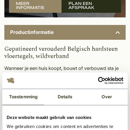
MEER
PLAN EEN
INFORMATIE
AFSPRAAK
Productinformatie
Gepatineerd verouderd Belgisch hardsteen
vloertegels, wildverband
Wanneer je een huis koopt, bouwt of verbouwd sta je
voor veel keuzes. De vloertegel is daar een van, maar
wel een zéér bepalende. Daarom heeft de keuze voor
een tegel de juiste aandacht nodig. Deze Belgisch
Toestemming
Details
Over
hardsteen vloertegel is mooi verouderd, en wordt in
groot wildverband gelegd. De gepatineerde tegels zijn
wat verzoet, waardoor de blauwgrijze kleur prachtig
Deze website maakt gebruik van cookies
behouden blijft. De aantallen worden geleverd inclusief
We gebruiken cookies om content en advertenties te
grote maten tegels voor een prachtig tijdloos resultaat.