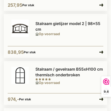
257,95
Per stuk
Stalraam gietijzer model 2 | 98x55
cm
Op voorraad
838,95
Per stuk
Stalraam / gevelraam B55xH100 cm
thermisch onderbroken
Op voorraad
9,6
974,-
Per stuk