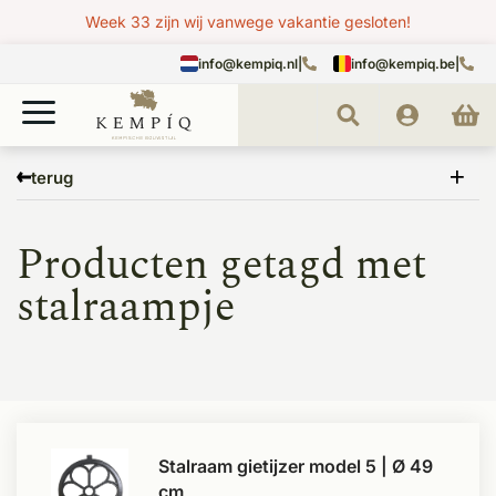
Week 33 zijn wij vanwege vakantie gesloten!
info@kempiq.nl
|
info@kempiq.be
|
Home
Tags
stalraampje
terug
Producten getagd met
stalraampje
Stalraam gietijzer model 5 | Ø 49
cm