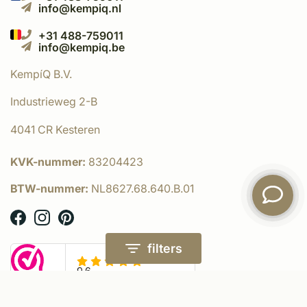
info@kempiq.nl
+31 488-759011
info@kempiq.be
KempíQ B.V.
Industrieweg 2-B
4041 CR Kesteren
KVK-nummer:
83204423
BTW-nummer:
NL8627.68.640.B.01
filters