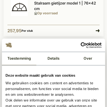
Stalraam gietijzer model 1 | 76x42
cm
Op voorraad
257,95
Per stuk
Stalraam gietijzer model 5 | Ø 78 cm
Op voorraad
Toestemming
Details
Over
Deze website maakt gebruik van cookies
569,50
Per stuk
We gebruiken cookies om content en advertenties te
personaliseren, om functies voor social media te bieden
- -4%
Stalraam / gevelraam B65xH52 cm
en om ons websiteverkeer te analyseren.
thermisch onderbroken dubbel glas
Ook delen we informatie over uw gebruik van onze site
Op voorraad
met onze partners voor social media, adverteren en