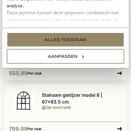
analyse.
Deze partners kunnen deze gegevens combineren met
792,-
765,-
Per stuk
andere informatie die u aan ze heeft verstrekt of die ze
hebben verzameld op basis van uw gebruik van hun
services.
Stalraam gietijzer model 2 |
ALLES TOESTAAN
70.5x44.5 cm
Op voorraad
AANPASSEN
553,99
Per stuk
Stalraam gietijzer model 8 |
67x93.5 cm
Op voorraad
799,99
Per stuk