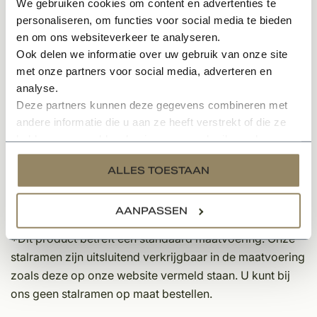
We gebruiken cookies om content en advertenties te
Afgewerkt met overschilderbare kit
personaliseren, om functies voor social media te bieden
Gestraald en geschopeerd gietijzer
en om ons websiteverkeer te analyseren.
Kleurkeuzes zwart 9005 of wit 9010 mogelijk bij
Ook delen we informatie over uw gebruik van onze site
behandeling 2
met onze partners voor social media, adverteren en
analyse.
Maatvoering:
Deze partners kunnen deze gegevens combineren met
Totale framedikte: 25mm
andere informatie die u aan ze heeft verstrekt of die ze
Hoogte: 440mm
hebben verzameld op basis van uw gebruik van hun
Breedte: 860mm
services.
ALLES TOESTAAN
Profieldiepte achterzijde: 13mm
Profielbreedte: 30mm
Maatwerk is niet mogelijk
AANPASSEN
*Dit product betreft een standaard maatvoering. Onze
stalramen zijn uitsluitend verkrijgbaar in de maatvoering
zoals deze op onze website vermeld staan. U kunt bij
ons geen stalramen op maat bestellen.