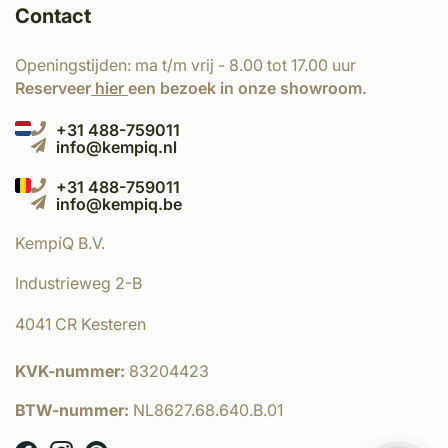
Contact
Openingstijden: ma t/m vrij - 8.00 tot 17.00 uur
Reserveer
hier
een bezoek in onze showroom.
+31 488-759011
info@kempiq.nl
+31 488-759011
info@kempiq.be
KempíQ B.V.
Industrieweg 2-B
4041 CR Kesteren
KVK-nummer:
83204423
BTW-nummer:
NL8627.68.640.B.01