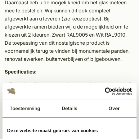
Daarnaast heb u de mogelijkheid om het glas meteen
mee te bestellen. Wij kunnen dit ook compleet
afgewerkt aan u leveren (zie keuzeopties). Bij
afgewerkte ramen bieden wij u de mogelijkheid om te
kiezen uit 2 kleuren. Zwart RAL9005 en Wit RAL9010.
De toepassing van dit nostalgische product is
voornamelijk terug te vinden bij monumentale panden,
renovatiewerken, buitenverblijven of bijgebouwen.
Specificaties:
Raam leverbaar zonder glas, met glas set op maat of
inclusief gemonteerd glas
Plaatsing tussen de dagkanten
Toestemming
Details
Over
Plaatsing in steen - ook voorziening van montagepunt
voor in hout
Vaste glasvensters
Deze website maakt gebruik van cookies
Gemaakt van echt gietijzer