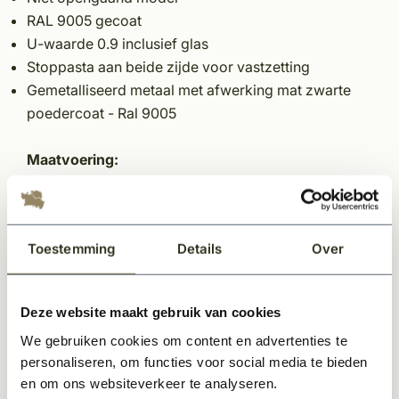
RAL 9005 gecoat
U-waarde 0.9 inclusief glas
Stoppasta aan beide zijde voor vastzetting
Gemetalliseerd metaal met afwerking mat zwarte
poedercoat - Ral 9005
Maatvoering:
Dikte: 45mm
Hoogte:1000mm
Breedte:550mm
Toestemming
Details
Over
Randmaat tot het glas: 20mm
Maatwerk is niet mogelijk
Deze website maakt gebruik van cookies
We gebruiken cookies om content en advertenties te
*Onze stalramen zijn thermisch onderbroken en
personaliseren, om functies voor social media te bieden
afgevuld met gas voor de perfecte U-waarde
en om ons websiteverkeer te analyseren.
overeenkomstig de Nederlandse bouwnormen op het