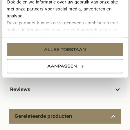
Ook delen we informatie over uw gebruik van onze site
gebied van isolatie.
met onze partners voor social media, adverteren en
analyse.
*Dit product betreft een standaard maatvoering. Deze
Deze partners kunnen deze gegevens combineren met
stalramen zijn alleen in deze maat verkrijgbaar. Wij
andere informatie die u aan ze heeft verstrekt of die ze
bieden niet de mogelijkheid bieden om stalramen op
hebben verzameld op basis van uw gebruik van hun
services.
maat te bestellen.
ALLES TOESTAAN
Specificaties
AANPASSEN
Documenten
Reviews
Gerelateerde producten