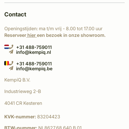
Contact
Openingstijden: ma t/m vrij - 8.00 tot 17.00 uur
Reserveer
hier
een bezoek in onze showroom.
+31 488-759011
info@kempiq.nl
+31 488-759011
info@kempiq.be
KempíQ B.V.
Industrieweg 2-B
4041 CR Kesteren
KVK-nummer:
83204423
BTW-nummer:
NL8627.68.640.B.01