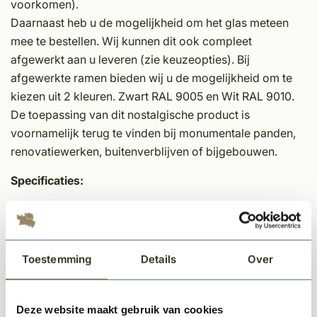
voorkomen).
Daarnaast heb u de mogelijkheid om het glas meteen
mee te bestellen. Wij kunnen dit ook compleet
afgewerkt aan u leveren (zie keuzeopties). Bij
afgewerkte ramen bieden wij u de mogelijkheid om te
kiezen uit 2 kleuren. Zwart RAL 9005 en Wit RAL 9010.
De toepassing van dit nostalgische product is
voornamelijk terug te vinden bij monumentale panden,
renovatiewerken, buitenverblijven of bijgebouwen.
Specificaties:
Raam leverbaar zonder glas, met glas set op maat of
inclusief gemonteerd glas
Plaatsing tussen de dagkanten
Toestemming
Details
Over
Plaatsing in steen - ook voorziening van montagepunt
voor in hout
Vaste glasvensters
Deze website maakt gebruik van cookies