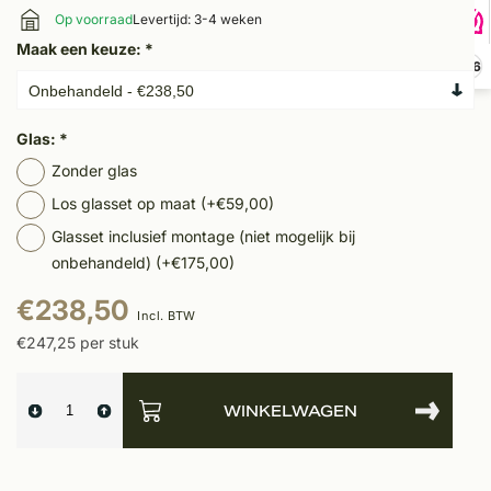
Op voorraad
Levertijd: 3-4 weken
Maak een keuze:
*
9,6
Glas:
*
Zonder glas
Los glasset op maat (+€59,00)
Glasset inclusief montage (niet mogelijk bij
onbehandeld) (+€175,00)
€238,50
Incl. BTW
€247,25 per stuk
WINKELWAGEN