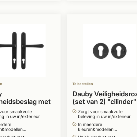
en
Te bestellen
y
Dauby Veiligheidsro
gheidsbeslag met
(set van 2) "cilinder"
urklink complete
rond 50 mm
voor smaakvolle
Zorgt voor smaakvolle
s-maat
ng in uw in/exterieur
beleving in uw in/exterieur
erdere
In meerdere
en&modellen
kleuren&modellen
aar
leverbaar