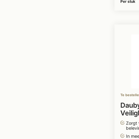
Per stuk
Te bestell
Daub
Veili
ronde
Zorgt 
deur
belevi
In me