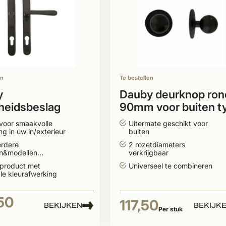
en
Te bestellen
y
Dauby deurknop ron
gheidsbeslag
90mm voor buiten t
combinatie L + T
PT-70
voor smaakvolle
Uitermate geschikt voor
ng in uw in/exterieur
buiten
erdere
2 rozetdiameters
en&modellen
verkrijgbaar
aar
 product met
Universeel te combineren
le kleurafwerking
50
117,50
BEKIJKEN
BEKIJK
Per stuk