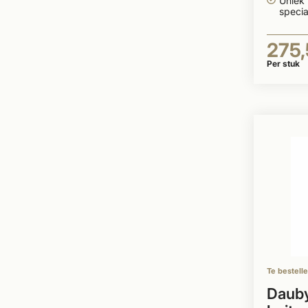
Uniek
specia
275
Per stuk
Te bestell
Dauby