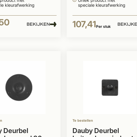
 product met
Uniek product met
le kleurafwerking
speciale kleurafwerking
,50
107,41
BEKIJKEN
BEKIJK
Per stuk
en
Te bestellen
 Deurbel
Dauby Deurbel