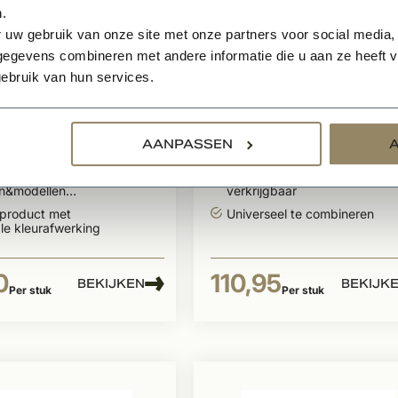
.
 uw gebruik van onze site met onze partners voor social media,
egevens combineren met andere informatie die u aan ze heeft ve
en
Te bestellen
ebruik van hun services.
 Pure Line
Dauby deurknop ron
elrozet verouderd
120mm voor buiten
type PT-70
voor smaakvolle
Uitermate geschikt voor
AANPASSEN
ng in uw interieur
buiten
erdere
2 rozetdiameters
en&modellen
verkrijgbaar
aar
 product met
Universeel te combineren
le kleurafwerking
0
110,95
BEKIJKEN
BEKIJK
Per stuk
Per stuk