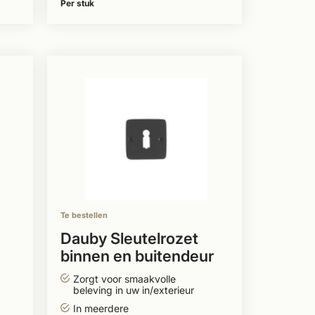
Per stuk
Te bestellen
Dauby Sleutelrozet
binnen en buitendeur
8mm
diameter 50mm
Zorgt voor smaakvolle
vierkant
beleving in uw in/exterieur
In meerdere