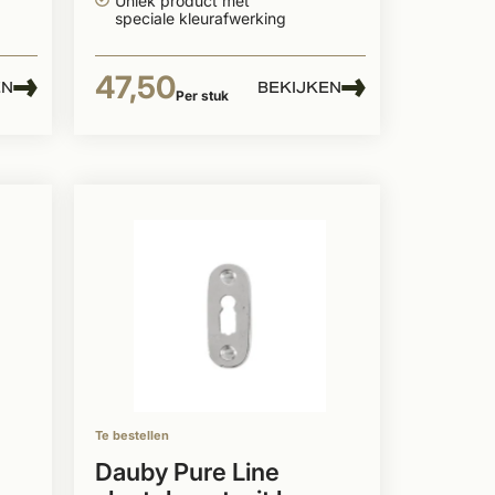
Uniek product met
speciale kleurafwerking
47,50
EN
BEKIJKEN
Per stuk
Te bestellen
Dauby Pure Line