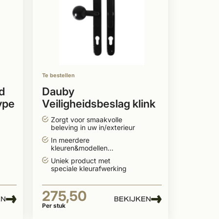
Te bestellen
d
Dauby
ype
Veiligheidsbeslag klink
''Bol-vorm'' buiten + T-
Zorgt voor smaakvolle
greep binnen
beleving in uw in/exterieur
In meerdere
kleuren&modellen
leverbaar
Uniek product met
speciale kleurafwerking
275,50
EN
BEKIJKEN
Per stuk