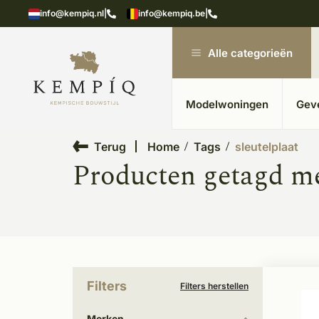
n in kempische bouwstijl
Meer dan 20 jaar ervar
info@kempiq.nl
|
info@kempiq.be
|
Alle categorieën
Modelwoningen
Gev
Terug
Home
Tags
sleutelplaat
Producten getagd me
Filters
Filters herstellen
Merken