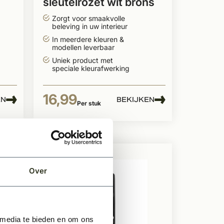
sleutelrozet wit brons
Zorgt voor smaakvolle
beleving in uw interieur
In meerdere kleuren &
modellen leverbaar
Uniek product met
speciale kleurafwerking
16,99
EN
BEKIJKEN
Per stuk
Over
 media te bieden en om ons