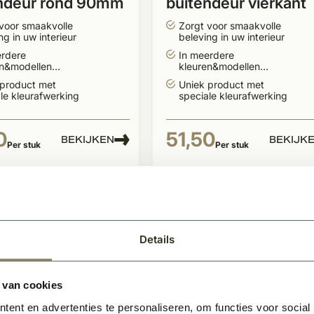
ndeur rond 90mm
buitendeur vierkant
voor smaakvolle
Zorgt voor smaakvolle
ng in uw interieur
beleving in uw interieur
erdere
In meerdere
en&modellen
kleuren&modellen
aar
leverbaar
 product met
Uniek product met
le kleurafwerking
speciale kleurafwerking
0
51,50
BEKIJKEN
BEKIJK
Per stuk
Per stuk
Details
 van cookies
ent en advertenties te personaliseren, om functies voor social