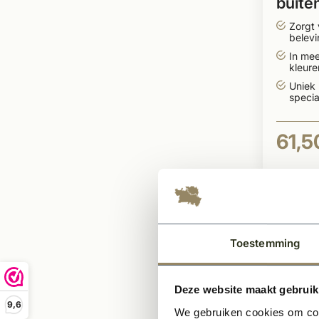
buite
Zorgt 
belevi
In me
kleur
leverb
Uniek
specia
61,5
Toestemming
Deze website maakt gebruik
9,6
We gebruiken cookies om cont