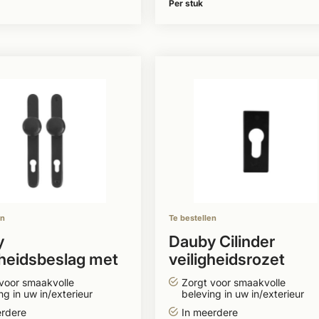
Per stuk
en
Te bestellen
y
Dauby Cilinder
gheidsbeslag met
veiligheidsrozet
 deurklink /
rechthoekig 30x6
voor smaakvolle
Zorgt voor smaakvolle
knop
ng in uw in/exterieur
beleving in uw in/exterieur
erdere
In meerdere