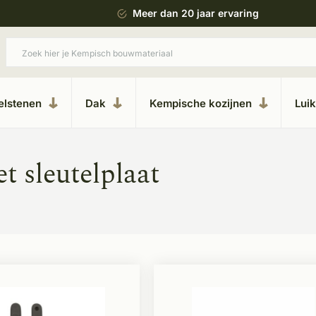
ing
Uitgebreide showroom in Kesteren
elstenen
Dak
Kempische kozijnen
Lui
t sleutelplaat