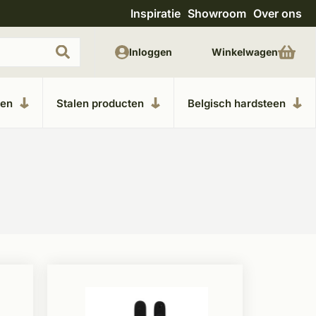
Inspiratie
Showroom
Over ons
Unieke materialen in kempische bouwstijl
M
Inloggen
Winkelwagen
ken
Stalen producten
Belgisch hardsteen