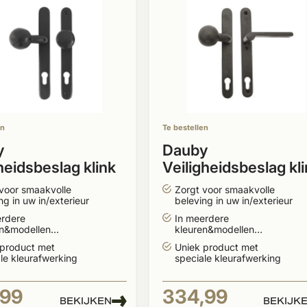
en
Te bestellen
y
Dauby
heidsbeslag klink
Veiligheidsbeslag kl
-vorm'' buiten +
''Bol-vorm'' buiten 
voor smaakvolle
Zorgt voor smaakvolle
 knop binnen
type PH1928 binnen
ng in uw in/exterieur
beleving in uw in/exterieur
erdere
In meerdere
en&modellen
kleuren&modellen
aar
leverbaar
 product met
Uniek product met
le kleurafwerking
speciale kleurafwerking
,99
334,99
BEKIJKEN
BEKIJK