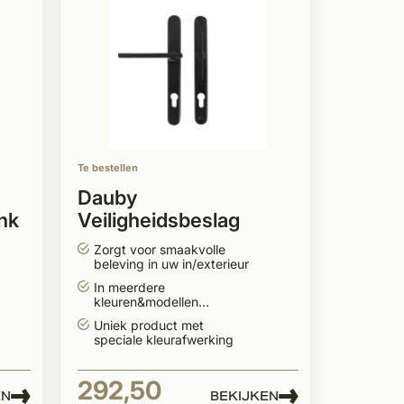
Te bestellen
Dauby
ink
Veiligheidsbeslag
+
greepcombinatie
Zorgt voor smaakvolle
PH2017+T-vorm
beleving in uw in/exterieur
In meerdere
kleuren&modellen
leverbaar
Uniek product met
speciale kleurafwerking
292,50
EN
BEKIJKEN