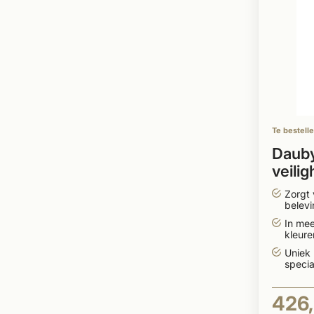
Te bestell
Daub
veilig
''Bol
Zorgt 
ronde
belevi
In me
kleur
leverb
Uniek
specia
426