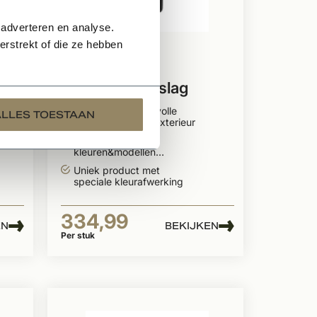
 adverteren en analyse.
rstrekt of die ze hebben
Te bestellen
d
Dauby
Veiligheidsbeslag
greepcombinatie Bol +
Zorgt voor smaakvolle
ALLES TOESTAAN
T-vorm
beleving in uw in/exterieur
In meerdere
kleuren&modellen
leverbaar
Uniek product met
speciale kleurafwerking
334,99
EN
BEKIJKEN
Per stuk