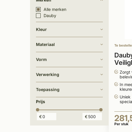
Alle merken
Dauby
Kleur
Materiaal
Te bestell
Daub
Vorm
Veili
greep
Zorgt 
Verwerking
vorm
belevi
In me
kleur
Toepassing
leverb
Uniek
Prijs
specia
281,
€
€
Per stuk