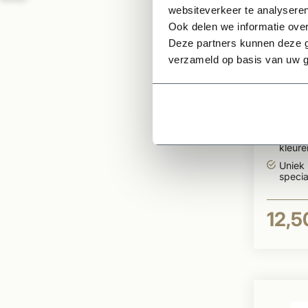
websiteverkeer te analyseren
Ook delen we informatie over
Deze partners kunnen deze g
Te bestell
verzameld op basis van uw g
Dauby
sleut
ijzer
Zorgt 
belevi
In me
kleur
leverb
Uniek
specia
12,5