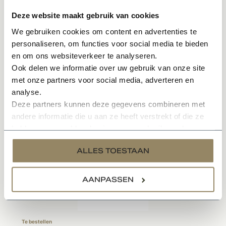
Onderhoudsvriendelijk materiaal
Deze website maakt gebruik van cookies
We gebruiken cookies om content en advertenties te
Specificaties
personaliseren, om functies voor social media te bieden
en om ons websiteverkeer te analyseren.
Documenten
Ook delen we informatie over uw gebruik van onze site
met onze partners voor social media, adverteren en
analyse.
Deze partners kunnen deze gegevens combineren met
Gerelateerde producten
andere informatie die u aan ze heeft verstrekt of die ze
hebben verzameld op basis van uw gebruik van hun
services.
ALLES TOESTAAN
AANPASSEN
Te bestellen