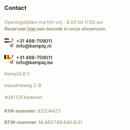
Contact
Openingstijden: ma t/m vrij - 8.00 tot 17.00 uur
Reserveer
hier
een bezoek in onze showroom.
+31 488-759011
info@kempiq.nl
+31 488-759011
info@kempiq.be
KempíQ B.V.
Industrieweg 2-B
4041 CR Kesteren
KVK-nummer:
83204423
BTW-nummer:
NL8627.68.640.B.01