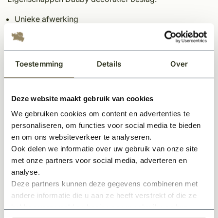
Unieke afwerking
Tijdloos
XL greep binnenzijde
Deurschild met ronde afwerking
Toestemming
Details
Over
Paar bestaande uit (2 stuks deurschilden & 2 stuks
deurklink zoals afgebeeld)
Veiligheidsbeslag (zie onderstaande toelichting)
Deze website maakt gebruik van cookies
In meerdere kleuren en varianten leverbaar
We gebruiken cookies om content en advertenties te
Sfeervol en karakteristieke uitstraling
personaliseren, om functies voor social media te bieden
Onderhoudsvriendelijk materiaal
en om ons websiteverkeer te analyseren.
Ook delen we informatie over uw gebruik van onze site
met onze partners voor social media, adverteren en
*Het veiligheidsbeslag biedt een extra beveiliging. De
analyse.
doorgaande bevestiging zorgt ervoor dat de afdekplaat
Deze partners kunnen deze gegevens combineren met
aan buitenzijde er niet afgeschroefd kan worden.
andere informatie die u aan ze heeft verstrekt of die ze
Veiligheidsbeslag dient als bescherming van insteekslot
hebben verzameld op basis van uw gebruik van hun
en cilinder en is zeer belangrijk als het gaat om het