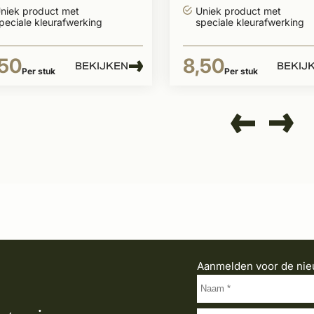
leverbaar
niek product met
Uniek product met
peciale kleurafwerking
speciale kleurafwerking
,50
8,50
BEKIJKEN
BEKIJ
Per stuk
Per stuk
Aanmelden voor de nie