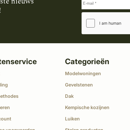
tste nieuws
!
tenservice
Categorieën
t
Modelwoningen
ding
Gevelstenen
methodes
Dak
eren
Kempische kozijnen
count
Luiken
ne voorwaarden
Stalen producten