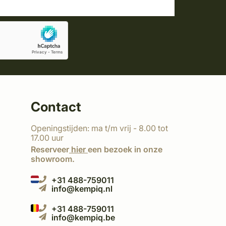
Contact
Openingstijden: ma t/m vrij - 8.00 tot
17.00 uur
Reserveer
hier
een bezoek in onze
showroom.
+31 488-759011
info@kempiq.nl
+31 488-759011
info@kempiq.be