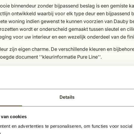
ooie binnendeur zonder bijpassend beslag is een gemiste k
tlijn ontwikkeld waarbij voor elk type deur een bijpassend 
ete woning indien gewenst te kunnen voorzien van Dauby be
 rozetten wordt er onderscheid gemaakt tussen sleutel en cil
ging voor uw interieur en een wezelijk onderdeel van de fin
leur zijn eigen charme. De verschillende kleuren en bijbehor
oegde document ''kleurinformatie Pure Line''.
schappen Dauby decoratief beslag:
eke afwerking
loos
eerdere kleuren en varianten leverbaar
Details
rvol en karakteristieke uitstraling
erhoudsvriendelijk materiaal
 van cookies
ent en advertenties te personaliseren, om functies voor social
.