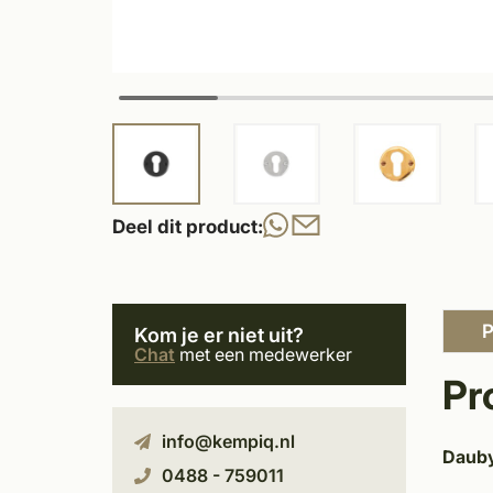
Deel dit product:
P
Kom je er niet uit?
Chat
met een medewerker
Pr
info@kempiq.nl
Dauby
0488 - 759011