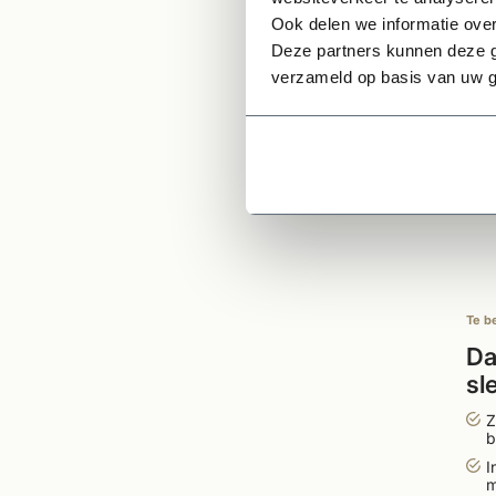
Ge
Ook delen we informatie over
Deze partners kunnen deze g
verzameld op basis van uw g
Te b
Da
sl
ve
Z
b
I
m