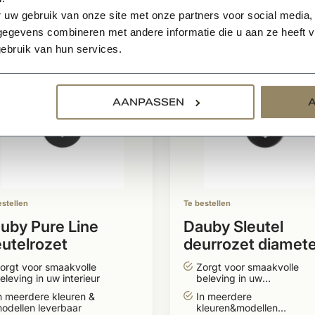
relateerde producten
 uw gebruik van onze site met onze partners voor social media,
egevens combineren met andere informatie die u aan ze heeft ve
ebruik van hun services.
AANPASSEN
estellen
Te bestellen
uby Pure Line
Dauby Sleutel
eutelrozet
deurrozet diamet
rouderd ijzer
50mm rond
orgt voor smaakvolle
Zorgt voor smaakvolle
eleving in uw interieur
beleving in uw
in/exterieur
n meerdere kleuren &
In meerdere
odellen leverbaar
kleuren&modellen