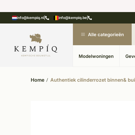
showroom in Kesteren
Unieke materialen in kempische
info@kempiq.nl
|
info@kempiq.be
|
Alle categorieën
Modelwoningen
Gev
Home
Authentiek cilinderrozet binnen& b