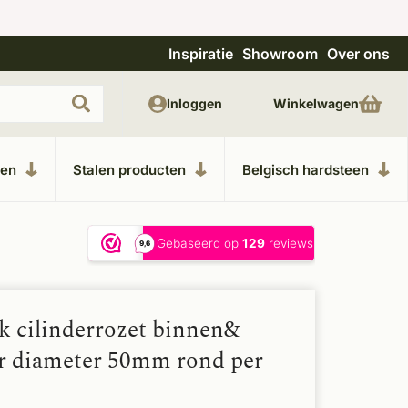
Inspiratie
Showroom
Over ons
Uitgebreide showroom in Kesteren
Unieke m
Inloggen
Winkelwagen
ken
Stalen producten
Belgisch hardsteen
k cilinderrozet binnen&
r diameter 50mm rond per