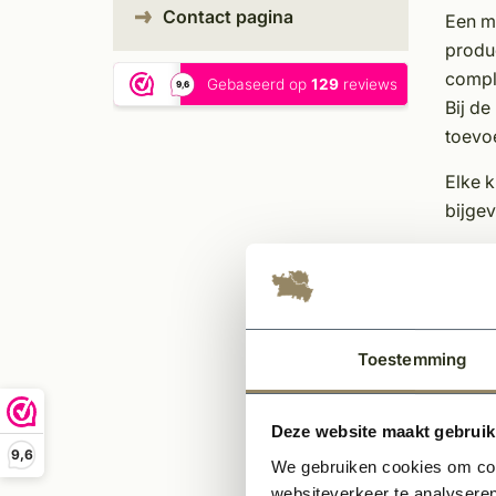
Contact pagina
Een m
produc
compl
Bij de
toevoe
Elke k
bijgev
Eigen
Uni
Tijd
In m
Toestemming
Sfee
Ond
Deze website maakt gebruik
9,6
We gebruiken cookies om cont
websiteverkeer te analyseren