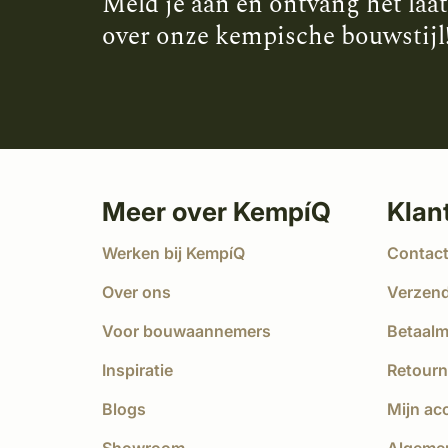
Meld je aan en ontvang het laa
over onze kempische bouwstijl
Meer over KempíQ
Klan
Werken bij KempíQ
Contac
Over ons
Verzen
Voor bouwaannemers
Betaal
Inspiratie
Retourn
Blogs
Mijn ac
Showroom
Algeme