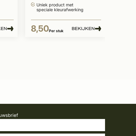
leverbaar
Uniek product met
speciale kleurafwerking
8,50
KEN
BEKIJKEN
Per stuk
uwsbrief