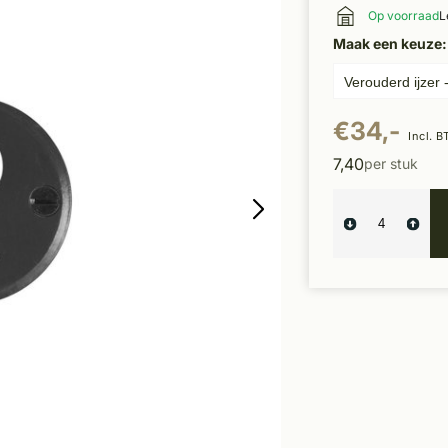
Op voorraad
L
Maak een keuze
€34,-
Incl. 
7,40
per stuk