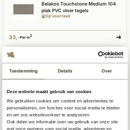
Belakos Touchstone Medium 104
plak PVC vloer tegels
Op voorraad
2
33,-
Per m
Belakos Touchstone Grand 160
plak PVC vloer tegels
Toestemming
Details
Over
Op voorraad
2
Deze website maakt gebruik van cookies
33,-
Per m
We gebruiken cookies om content en advertenties te
personaliseren, om functies voor social media te bieden
Belakos Touchstone Grand 140
en om ons websiteverkeer te analyseren.
plak PVC vloer tegels
Ook delen we informatie over uw gebruik van onze site
Op voorraad
met onze partners voor social media, adverteren en