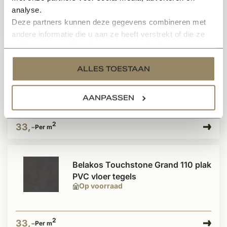
analyse.
Deze partners kunnen deze gegevens combineren met
2
33,-
Per m
andere informatie die u aan ze heeft verstrekt of die ze
hebben verzameld op basis van uw gebruik van hun
services.
Belakos Touchstone Grand 120
ALLES TOESTAAN
plak PVC vloer tegels
Op voorraad
AANPASSEN
2
33,-
Per m
Belakos Touchstone Grand 110 plak
PVC vloer tegels
Op voorraad
2
33,-
Per m