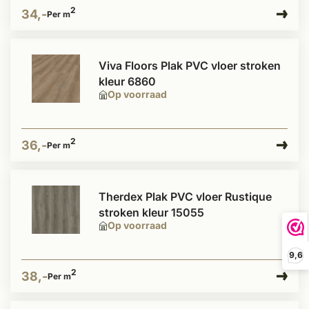
2
34,-
Per m
Viva Floors Plak PVC vloer stroken
kleur 6860
Op voorraad
2
36,-
Per m
Therdex Plak PVC vloer Rustique
stroken kleur 15055
Op voorraad
9,6
2
38,-
Per m