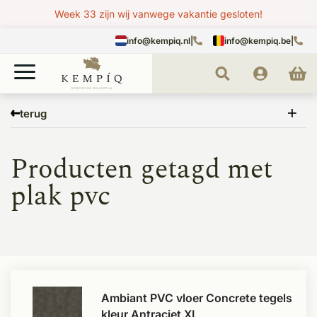
Week 33 zijn wij vanwege vakantie gesloten!
info@kempiq.nl
|
info@kempiq.be
|
Home
Tags
plak pvc
terug
Producten getagd met
plak pvc
Ambiant PVC vloer Concrete tegels
kleur Antraciet XL