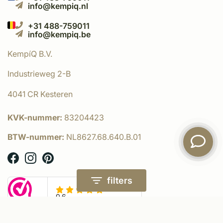
info@kempiq.nl
+31 488-759011
info@kempiq.be
KempíQ B.V.
Industrieweg 2-B
4041 CR Kesteren
KVK-nummer:
83204423
BTW-nummer:
NL8627.68.640.B.01
filters