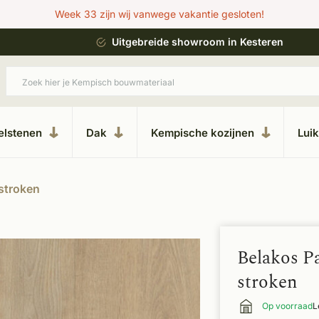
Week 33 zijn wij vanwege vakantie gesloten!
ing
Uitgebreide showroom in Kesteren
elstenen
Dak
Kempische kozijnen
Lui
stroken
Belakos P
stroken
Op voorraad
L