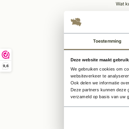
Wat ku
Het 
Sch
Pri
Ega
Toestemming
Inli
Leg
Deze website maakt gebruik
Afki
9,6
We gebruiken cookies om cont
Opmer
websiteverkeer te analyseren
Ook delen we informatie over
Indi
Deze partners kunnen deze g
bov
verzameld op basis van uw g
Indi
het 
Indi
tele