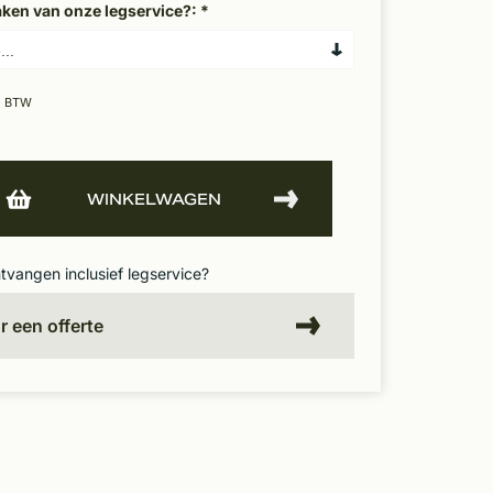
aken van onze legservice?:
*
. BTW
WINKELWAGEN
ntvangen inclusief legservice?
or een offerte