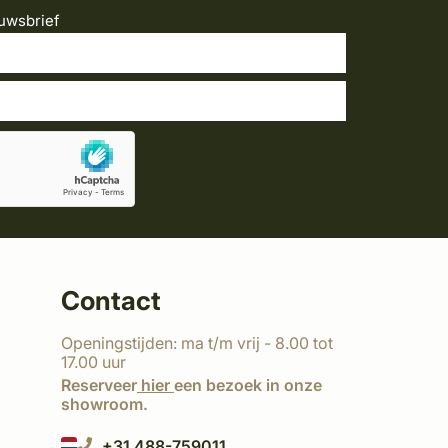
uwsbrief
Contact
Openingstijden: ma t/m vrij - 8.00 tot
17.00 uur
Reserveer
hier
een bezoek in onze
showroom.
+31 488-759011