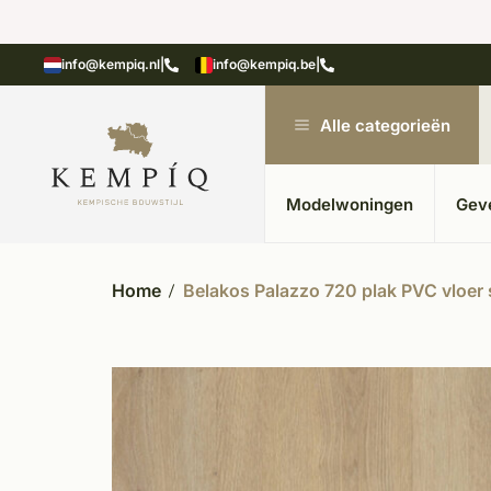
n in kempische bouwstijl
Meer dan 20 jaar ervar
info@kempiq.nl
|
info@kempiq.be
|
Alle categorieën
Modelwoningen
Gev
Home
Belakos Palazzo 720 plak PVC vloer 