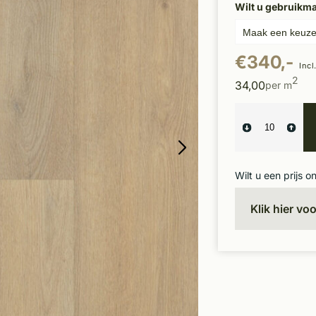
Wilt u gebruikm
€340,-
Incl
2
34,00
per m
Wilt u een prijs o
Klik hier vo