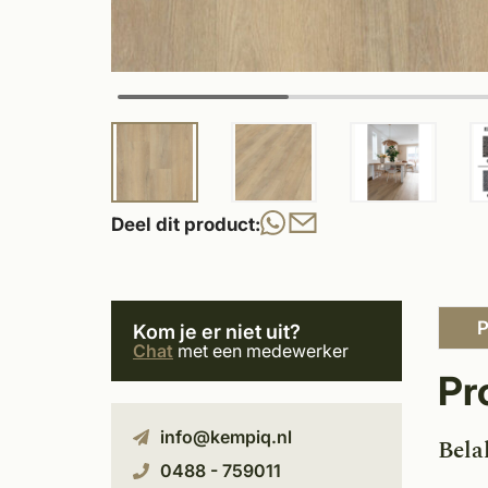
Deel dit product:
P
Kom je er niet uit?
Chat
met een medewerker
Pr
info@kempiq.nl
Bela
0488 - 759011