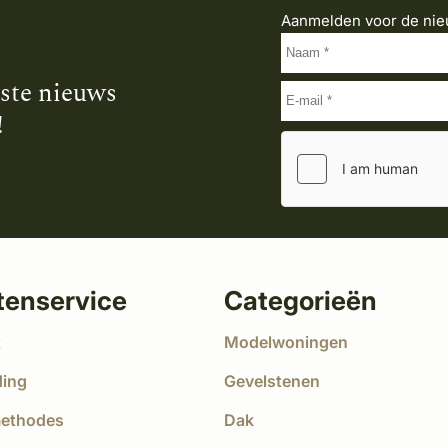
Aanmelden voor de nie
tste nieuws
!
tenservice
Categorieën
t
Modelwoningen
ding
Gevelstenen
methodes
Dak