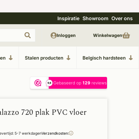
Inspiratie
Showroom
Over ons
Unieke materialen in kempische bouwstijl
M
Inloggen
Winkelwagen
ken
Stalen producten
Belgisch hardsteen
alazzo 720 plak PVC vloer
evertijd: 5-7 werkdagen
Verzendkosten: