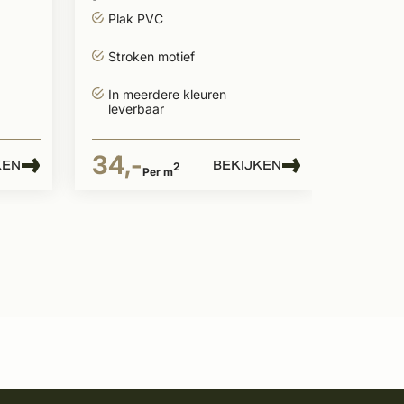
stroken
34,-
Plak PVC
Stroken motief
In meerdere kleuren
leverbaar
34,-
KEN
BEKIJKEN
2
Per m