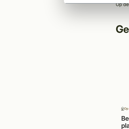
Op de 
Ge
Op
Be
pl