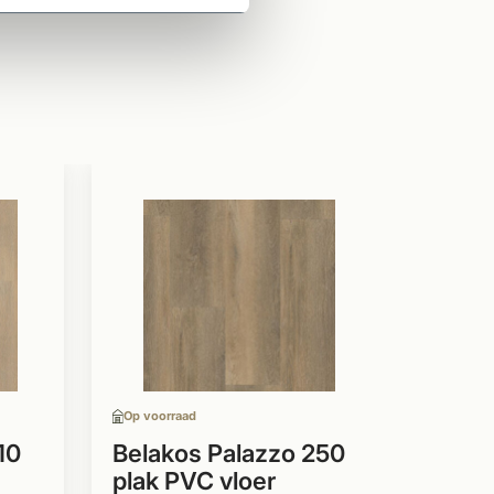
Op voor
Belak
plak 
strok
Plak 
Strok
Op voorraad
In me
lever
10
Belakos Palazzo 250
plak PVC vloer