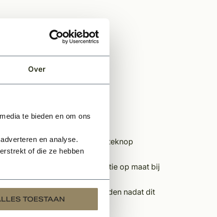
Over
 media te bieden en om ons
 adverteren en analyse.
nt u zich aanmelden via de offerteknop
rstrekt of die ze hebben
stelt, snijden wij deze op locatie op maat bij
n, kan dit alleen afgehaald worden nadat dit
ALLES TOESTAAN