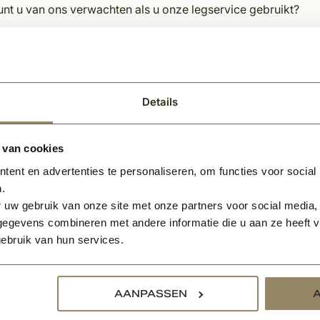
nt u van ons verwachten als u onze legservice gebruikt?
aanhelen van oneffenheden in de vloer
uren van de vloer
meren ondervloer
liseren van de ondervloer 1-3 mm
Details
jmen met speciale pvc lijm
gen van de vloer
 van cookies
tten van de vloer tegen de plint
ent en advertenties te personaliseren, om functies voor social
kingen:
.
 uw gebruik van onze site met onze partners voor social media,
en u een offerte wenst te ontvangen inclusief legservice, ku
egevens combineren met andere informatie die u aan ze heeft ve
enaan deze pagina.
ebruik van hun services.
en u naast het leggen van de vloer ook een deurmat bij ons be
leggen van de vloer.
en u geen legservice wenst en de pvc vloer graag wilt afhale
AANPASSEN
fonisch of per mail is bevestigd door KempiQ.