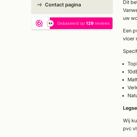
Dit be
Contact pagina
Vanwe
uw won
Een pv
vloer 
Specif
Top
10d
Mat
Verk
Natu
Legse
Wij k
pvc vl