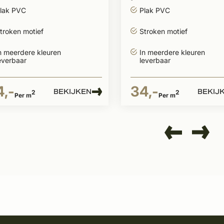
roken
stroken
lak PVC
Plak PVC
troken motief
Stroken motief
n meerdere kleuren
In meerdere kleuren
everbaar
leverbaar
4,-
34,-
BEKIJKEN
BEKIJ
2
2
Per m
Per m