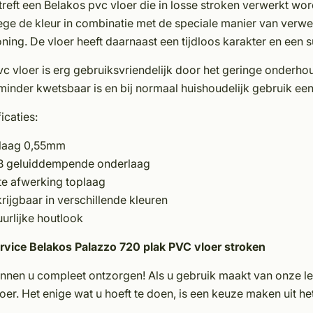
treft een Belakos pvc vloer die in losse stroken verwerkt wo
ge de kleur in combinatie met de speciale manier van verwer
ing. De vloer heeft daarnaast een tijdloos karakter en een s
c vloer is erg gebruiksvriendelijk door het geringe onderhou
minder kwetsbaar is en bij normaal huishoudelijk gebruik ee
icaties:
laag 0,55mm
B geluiddempende onderlaag
te afwerking toplaag
rijgbaar in verschillende kleuren
urlijke houtlook
rvice Belakos Palazzo 720 plak PVC vloer stroken
unnen u compleet ontzorgen! Als u gebruik maakt van onze le
oer. Het enige wat u hoeft te doen, is een keuze maken uit h