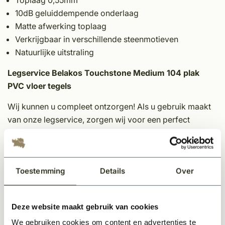
Toplaag 0,55mm
10dB geluiddempende onderlaag
Matte afwerking toplaag
Verkrijgbaar in verschillende steenmotieven
Natuurlijke uitstraling
Legservice Belakos Touchstone Medium 104 plak
PVC vloer tegels
Wij kunnen u compleet ontzorgen! Als u gebruik maakt
van onze legservice, zorgen wij voor een perfect
gelegde pvc vloer. Het enige wat u hoeft te doen, is een
keuze maken uit het ruime assortiment pvc vloeren.
Wat kunt u van ons verwachten als u onze legservice
Toestemming
Details
Over
gebruikt?
Het aanhelen van oneffenheden in de vloer
Deze website maakt gebruik van cookies
Schuren van de vloer
We gebruiken cookies om content en advertenties te