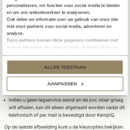
Primeren ondervloer
personaliseren, om functies voor social media te bieden
Egaliseren van de ondervloer 1-3 mm
en om ons websiteverkeer te analyseren.
Inlijmen met speciale pvc lijm
Ook delen we informatie over uw gebruik van onze site
Leggen van de vloer
met onze partners voor social media, adverteren en
Afkitten van de vloer tegen de plint
analyse.
Deze partners kunnen deze gegevens combineren met
Opmerkingen:
andere informatie die u aan ze heeft verstrekt of die ze
hebben verzameld op basis van uw gebruik van hun
Indien u een offerte wenst te ontvangen inclusief
services.
legservice, kunt u zich aanmelden via de offerteknop
ALLES TOESTAAN
bovenaan deze pagina.
Indien u naast het leggen van de vloer ook een
AANPASSEN
deurmat bij ons bestelt, snijden wij deze op locatie op
maat bij het leggen van de vloer.
Indien u geen legservice wenst en de pvc vloer graag
wilt afhalen, kan dit alleen afgehaald worden nadat dit
telefonisch of per mail is bevestigd door KempiQ.
Op de laatste afbeelding kunt u de kleuropties bekijken.