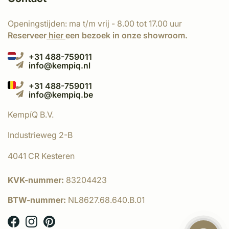
Openingstijden: ma t/m vrij - 8.00 tot 17.00 uur
Reserveer
hier
een bezoek in onze showroom.
+31 488-759011
info@kempiq.nl
+31 488-759011
info@kempiq.be
KempíQ B.V.
Industrieweg 2-B
4041 CR Kesteren
KVK-nummer:
83204423
BTW-nummer:
NL8627.68.640.B.01