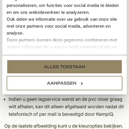
Primeren ondervloer
personaliseren, om functies voor social media te bieden
Egaliseren van de ondervloer 1-3 mm
en om ons websiteverkeer te analyseren.
Inlijmen met speciale pvc lijm
Ook delen we informatie over uw gebruik van onze site
Leggen van de vloer
met onze partners voor social media, adverteren en
Afkitten van de vloer tegen de plint
analyse.
Deze partners kunnen deze gegevens combineren met
Opmerkingen:
andere informatie die u aan ze heeft verstrekt of die ze
hebben verzameld op basis van uw gebruik van hun
Indien u een offerte wenst te ontvangen inclusief
services.
legservice, kunt u zich aanmelden via de offerteknop
ALLES TOESTAAN
bovenaan deze pagina.
Indien u naast het leggen van de vloer ook een
AANPASSEN
deurmat bij ons bestelt, snijden wij deze op locatie op
maat bij het leggen van de vloer.
Indien u geen legservice wenst en de pvc vloer graag
wilt afhalen, kan dit alleen afgehaald worden nadat dit
telefonisch of per mail is bevestigd door KempiQ.
Op de laatste afbeelding kunt u de kleuropties bekijken.