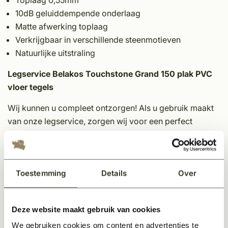
Toplaag 0,55mm
10dB geluiddempende onderlaag
Matte afwerking toplaag
Verkrijgbaar in verschillende steenmotieven
Natuurlijke uitstraling
Legservice Belakos Touchstone Grand 150 plak PVC
vloer tegels
Wij kunnen u compleet ontzorgen! Als u gebruik maakt
van onze legservice, zorgen wij voor een perfect
gelegde pvc vloer. Het enige wat u hoeft te doen, is een
keuze maken uit het ruime assortiment pvc vloeren.
Wat kunt u van ons verwachten als u onze legservice
Toestemming
Details
Over
gebruikt?
Het aanhelen van oneffenheden in de vloer
Deze website maakt gebruik van cookies
Schuren van de vloer
We gebruiken cookies om content en advertenties te