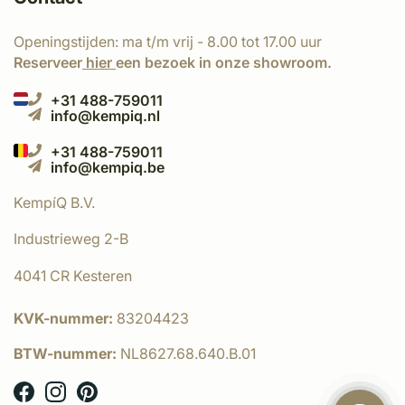
Openingstijden: ma t/m vrij - 8.00 tot 17.00 uur
Reserveer
hier
een bezoek in onze showroom.
+31 488-759011
info@kempiq.nl
+31 488-759011
info@kempiq.be
KempíQ B.V.
Industrieweg 2-B
4041 CR Kesteren
KVK-nummer:
83204423
BTW-nummer:
NL8627.68.640.B.01