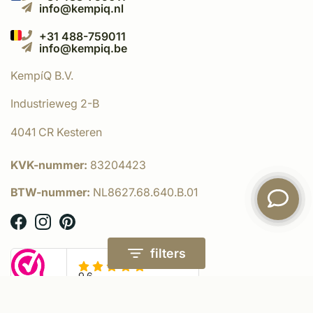
info@kempiq.nl
+31 488-759011
info@kempiq.be
KempíQ B.V.
Industrieweg 2-B
4041 CR Kesteren
KVK-nummer:
83204423
BTW-nummer:
NL8627.68.640.B.01
filters