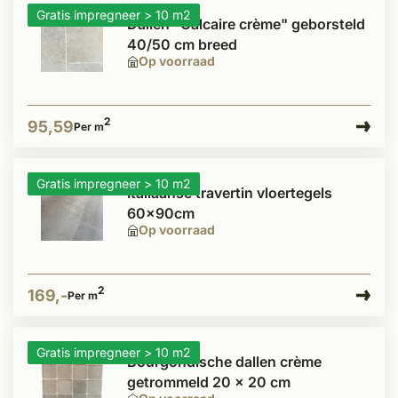
Gratis impregneer > 10 m2
Dallen "Calcaire crème" geborsteld
40/50 cm breed
Op voorraad
2
95,59
Per m
Gratis impregneer > 10 m2
Italiaanse travertin vloertegels
60x90cm
Op voorraad
2
169,-
Per m
Gratis impregneer > 10 m2
Bourgondische dallen crème
getrommeld 20 x 20 cm