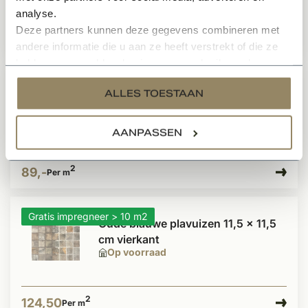
analyse.
Deze partners kunnen deze gegevens combineren met
2
119,-
Per m
andere informatie die u aan ze heeft verstrekt of die ze
hebben verzameld op basis van uw gebruik van hun
services.
Gratis impregneer > 10 m2
Oude blauwe plavuizen parfeuilles
ALLES TOESTAAN
23 x 11,5 cm
Op voorraad
AANPASSEN
2
89,-
Per m
Gratis impregneer > 10 m2
Oude blauwe plavuizen 11,5 x 11,5
cm vierkant
Op voorraad
2
124,50
Per m