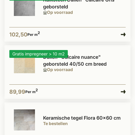
geborsteld
Op voorraad
2
102,50
Per m
Gratis impregneer > 10 m2
Dallen "Calcaire nuance"
geborsteld 40/50 cm breed
Op voorraad
2
89,99
Per m
Keramische tegel Flora 60x60 cm
Te bestellen