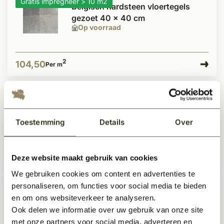
Gratis impregneer > 10 m2
Belgisch hardsteen vloertegels
gezoet 40 x 40 cm
Op voorraad
2
104,50
Per m
Gratis impregneer > 10 m2
Belgisch hardsteen vloertegels
getrommeld 20 x 20 cm
Toestemming
Details
Over
Op voorraad
2
Deze website maakt gebruik van cookies
96,50
Per m
We gebruiken cookies om content en advertenties te
personaliseren, om functies voor social media te bieden
Gratis impregneer > 10 m2
Antieke estrikken wit-geel
en om ons websiteverkeer te analyseren.
genuanceerd 20x20cm
Ook delen we informatie over uw gebruik van onze site
Op voorraad
met onze partners voor social media, adverteren en