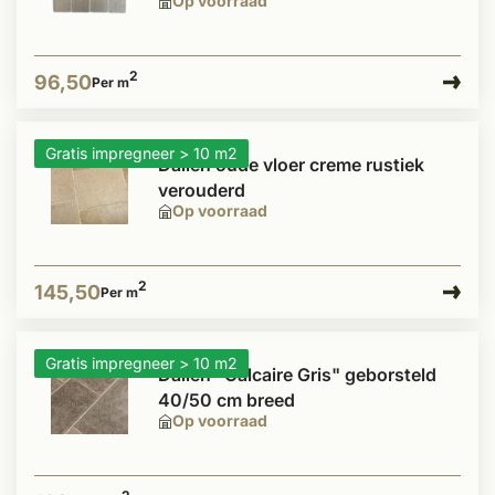
Op voorraad
2
96,50
Per m
Gratis impregneer > 10 m2
Dallen oude vloer creme rustiek
verouderd
Op voorraad
2
145,50
Per m
Gratis impregneer > 10 m2
Dallen "Calcaire Gris" geborsteld
40/50 cm breed
Op voorraad