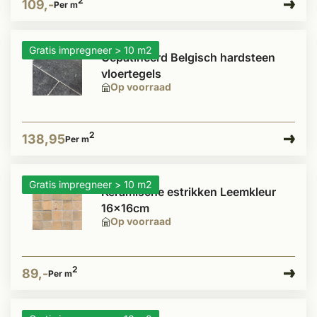
2
109,-
Per m
Gratis impregneer > 10 m2
Gepatineerd Belgisch hardsteen
vloertegels
Op voorraad
2
138,95
Per m
Gratis impregneer > 10 m2
Keramische estrikken Leemkleur
16x16cm
Op voorraad
2
89,-
Per m