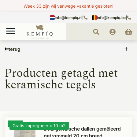
Week 33 zijn wij vanwege vakantie gesloten!
info@kempiq.nl
|
info@kempiq.be
|
Home
Tags
keramische tegels
terug
Producten getagd met
keramische tegels
- 12%
Gratis impregneer > 10 m2
Bourgondische dallen gemêleerd
getrommeld 20 cm breed