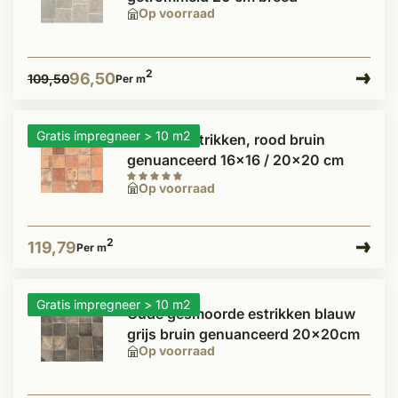
Op voorraad
2
96,50
109,50
Per m
Gratis impregneer > 10 m2
Antieke estrikken, rood bruin
genuanceerd 16x16 / 20x20 cm
Op voorraad
2
119,79
Per m
Gratis impregneer > 10 m2
Oude gesmoorde estrikken blauw
grijs bruin genuanceerd 20x20cm
Op voorraad