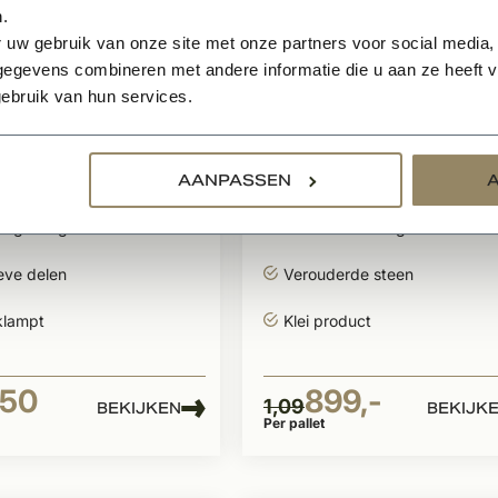
.
 uw gebruik van onze site met onze partners voor social media,
egevens combineren met andere informatie die u aan ze heeft ve
ebruik van hun services.
raad
Op voorraad
sch luik type
Gevelsteen Rijnvor
AANPASSEN
l
KQ116
jdig design
Uniek kleurmengsel
eve delen
Verouderde steen
lampt
Klei product
,50
899,-
1,09
BEKIJKEN
BEKIJK
Per pallet