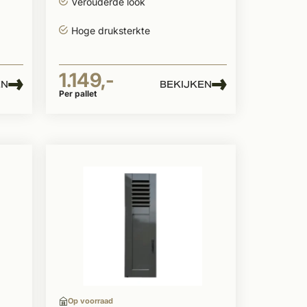
Verouderde look
Hoge druksterkte
1.149,-
EN
BEKIJKEN
Per pallet
Op voorraad