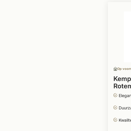
Op voor
Kempi
Rote
Elegan
Duurz
Kwalite