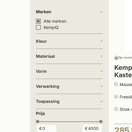
Merken
Alle merken
KempiQ
Kleur
Materiaal
Op voor
Kempi
Vorm
Kaste
Massie
Verwerking
Freesl
Toepassing
Strak 
Prijs
285
€
€