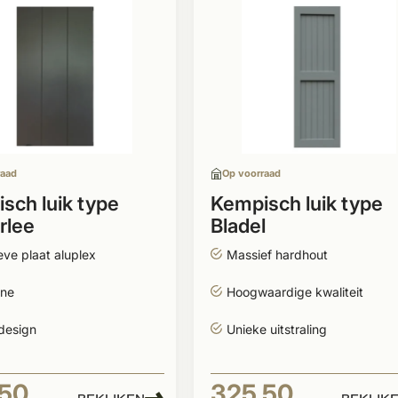
raad
Op voorraad
sch luik type
Kempisch luik type
rlee
Bladel
ve plaat aluplex
Massief hardhout
ine
Hoogwaardige kwaliteit
design
Unieke uitstraling
,50
325,50