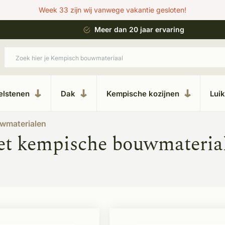
Week 33 zijn wij vanwege vakantie gesloten!
rvaring
Uitgebreide showroom in Kesteren
elstenen
Dak
Kempische kozijnen
Lui
wmaterialen
et kempische bouwmateria