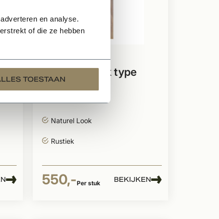
 adverteren en analyse.
rstrekt of die ze hebben
Op voorraad
m
Kempisch luik type
ALLES TOESTAAN
Vorselaar
Duurzaam
Naturel Look
Rustiek
550,-
EN
BEKIJKEN
Per stuk