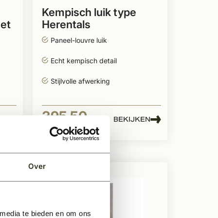
Kempisch luik type
et
Herentals
Paneel-louvre luik
Echt kempisch detail
Stijlvolle afwerking
395,50
EN
BEKIJKEN
Per stuk
Over
 media te bieden en om ons