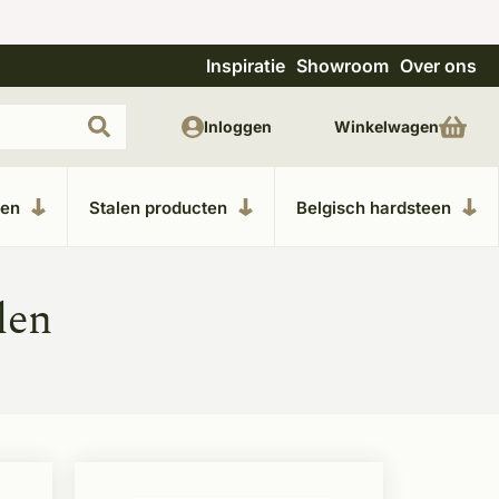
Inspiratie
Showroom
Over ons
Unieke materialen in kempische bouwstijl
Inloggen
Winkelwagen
ken
Stalen producten
Belgisch hardsteen
len