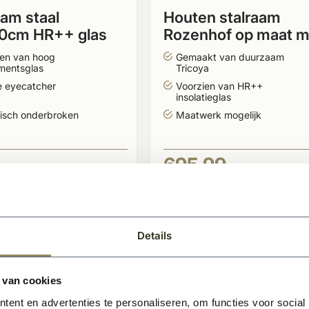
am staal
Houten stalraam
0cm HR++ glas
Rozenhof op maat m
vaks
HR++ glas
ien van hoog
Gemaakt van duurzaam
mentsglas
Tricoya
e eyecatcher
Voorzien van HR++
insolatieglas
isch onderbroken
Maatwerk mogelijk
695,99
-
BEKIJKEN
BEKIJK
Per stuk
Per stuk
Details
- -82377%
 van cookies
ent en advertenties te personaliseren, om functies voor social