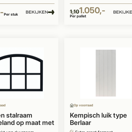
1.050,-
-
1,10
BEKIJKEN
BEKIJK
Per stuk
Per pallet
raad
Op voorraad
n stalraam
Kempisch luik type
land op maat met
Berlaar
glas