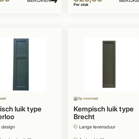
BEKIJKEN
BEKIJK
Per stuk
raad
Op voorraad
sch luik type
Kempisch luik type
rloo
Brecht
l design
Lange levensduur