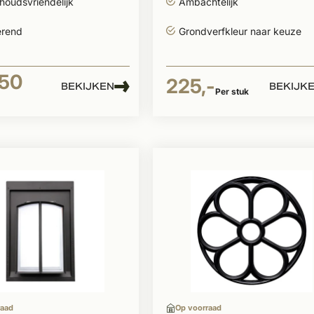
oudsvriendelijk
Ambachtelijk
rend
Grondverfkleur naar keuze
,50
225,-
BEKIJKEN
BEKIJK
Per stuk
raad
Op voorraad