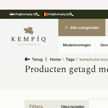
ialen in kempische bouwstijl
Meer dan 20 jaar e
info@kempiq.nl
|
info@kempiq.be
|
Alle categorieën
Modelwoningen
Gev
Terug
Home
Tags
kempische bou
Producten getagd m
Filters
Filters herstellen