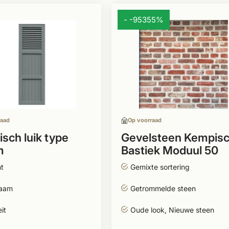
- -95355%
raad
Op voorraad
sch luik type
Gevelsteen Kempis
m
Bastiek Moduul 50
t
Gemixte sortering
aam
Getrommelde steen
it
Oude look, Nieuwe steen