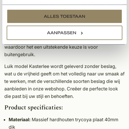
hebben verzameld op basis van uw gebruik van hun
maar ook een esthetische toevoeging aan uw exterieur.
services.
ALLES TOESTAAN
De verticale freeslijnen geven het luik een moderne en
strakke uitstraling, ideaal voor zowel Kempische als
andere bouwstijlen. Dankzij het duurzame materiaal is
AANPASSEN
het luik perfect bestand tegen alle weersinvloeden,
waardoor het een uitstekende keuze is voor
buitengebruik.
Luik model Kasterlee wordt geleverd zonder beslag,
wat u de vrijheid geeft om het volledig naar uw smaak af
te werken, met de verschillende soorten beslag die wij
aanbieden in onze webshop. Creëer de perfecte look
die past bij uw stijl en behoeften.
Product specificaties:
Materiaal:
Massief hardhouten trycoya plaat 40mm
dik