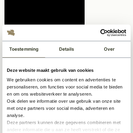
Toestemming
Details
Over
Video 1
: Inmeetinstructie voor montage op de gevel
Video 2
: Inmeetinstructie voor montage op het kozijn
d.m.v. schroefduimen
Deze website maakt gebruik van cookies
Video 3
: Inmeetinstructie voor montage op het kozijn
We gebruiken cookies om content en advertenties te
d.m.v. plaatduimen
personaliseren, om functies voor social media te bieden
Massief hardhouten luik op maat model
en om ons websiteverkeer te analyseren.
Ook delen we informatie over uw gebruik van onze site
Kasterlee
met onze partners voor social media, adverteren en
Upgrade uw woning of project met het luik model
analyse.
Deze partners kunnen deze gegevens combineren met
Kasterlee, vervaardigd uit massief hardhouten trycoya
andere informatie die u aan ze heeft verstrekt of die ze
plaat. Dit luik heeft niet alleen een functioneel element,