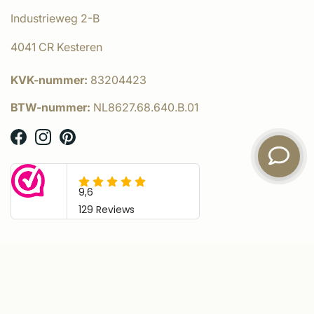
Industrieweg 2-B
4041 CR Kesteren
KVK-nummer:
83204423
BTW-nummer:
NL8627.68.640.B.01
© KempíQ
- Powered by:
emarkable