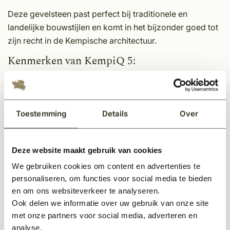
Deze gevelsteen past perfect bij traditionele en
landelijke bouwstijlen en komt in het bijzonder goed tot
zijn recht in de Kempische architectuur.
Kenmerken van KempiQ 5:
Kleurnuance:
Rood-bordeaux-bruin met kalksluier
voor een verweerd effect
Uiterlijk:
Natuurgetrouwe nabootsing van oude
Toestemming
Details
Over
gevelstenen
Toepassing:
Zowel voor buitengevels als
interieuraccenten geschikt
Deze website maakt gebruik van cookies
Stijl:
Ideaal voor landelijke, klassieke en Kempische
We gebruiken cookies om content en advertenties te
bouwstijlen
personaliseren, om functies voor social media te bieden
en om ons websiteverkeer te analyseren.
Technische specificaties:
Ook delen we informatie over uw gebruik van onze site
met onze partners voor social media, adverteren en
Formaat:
178 × 82 × 46 mm (Rijnvorm)
analyse.