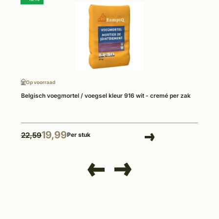
Op voorraad
Belgisch voegmortel / voegsel kleur 916 wit - cremé per zak
19,99
22,59
Per stuk