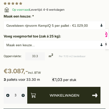
Op voorraad
Levertijd: 4-6 werkdagen
Maak een keuze:
*
Voeg voegmortel toe (zak á 25 kg):
9,6
2
Oppervlakte:
m
Per 11.10 m2 bestelbaar
€3.087,-
Incl. BTW
€1,03
3
pallets voor 33.30 m
per stuk
WINKELWAGEN