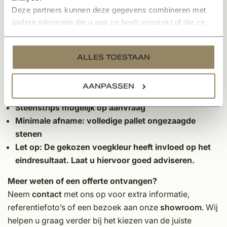
Aantal per m²:
ca. 90 stenen (inclusief
Deze partners kunnen deze gegevens combineren met
verwerkingsverlies)
andere informatie die u aan ze heeft verstrekt of die ze
Palletinhoud:
1000 stuks
hebben verzameld op basis van uw gebruik van hun
Porositeit:
Max. 14%
services.
Druksterkte:
Gemiddeld 20 N/mm²
ALLES TOESTAAN
Extra informatie:
AANPASSEN
Verkrijgbaar in de formaten Rijnvorm en Derdeling
Steenstrips mogelijk op aanvraag
Minimale afname: volledige pallet ongezaagde
stenen
Let op: De gekozen voegkleur heeft invloed op het
eindresultaat. Laat u hiervoor goed adviseren.
Meer weten of een offerte ontvangen?
Neem
contact
met ons op voor extra informatie,
referentiefoto’s of een bezoek aan onze
showroom
. Wij
helpen u graag verder bij het kiezen van de juiste