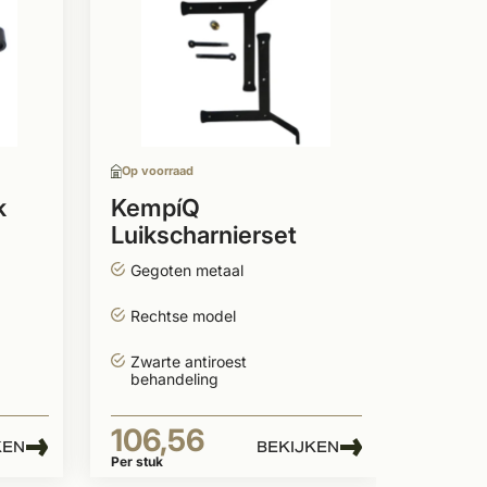
Kemp
Luiks
LINKS
Gegot
Links
Op voorraad
Antir
k
KempíQ
Luikscharnierset
106,
RECHTS zwart
Gegoten metaal
Per stuk
Rechtse model
Zwarte antiroest
behandeling
106,56
KEN
BEKIJKEN
Per stuk