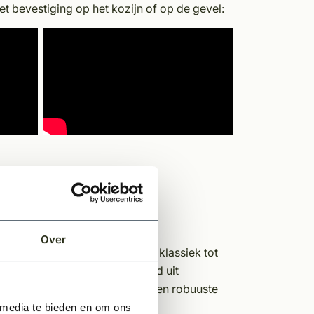
t bevestiging op het kozijn of op de gevel:
oefduimen
duimen
Over
erschillende bouwstijlen, van klassiek tot
uwstijl. Het luik is vervaardigd uit
t voor zowel schoonheid als een robuuste
 media te bieden en om ons