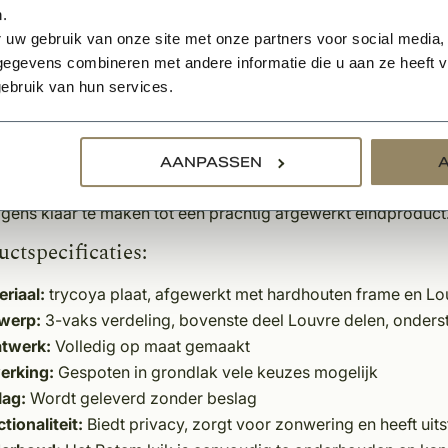
.
twerp van het Rotem luik bestaat uit meerdere panelen, met
 uw gebruik van onze site met onze partners voor social media,
-deel voor optimale lichtregulatie. Dit helpt om de temperatu
egevens combineren met andere informatie die u aan ze heeft ve
jkertijd de gewenste privacy biedt zonder afbreuk te doen aan
ebruik van hun services.
, uitnodigende sfeer aan uw woning, met de mogelijkheid om 
ssen bij uw interieur.
AANPASSEN
rken met A-kwaliteit materialen en verzagen alles in de fa
lgens klaar te maken tot een prachtig afgewerkt eindproduct
ctspecificaties:
eriaal:
trycoya plaat, afgewerkt met hardhouten frame en Lo
werp:
3-vaks verdeling, bovenste deel Louvre delen, onderste
twerk:
Volledig op maat gemaakt
erking:
Gespoten in grondlak vele keuzes mogelijk
lag:
Wordt geleverd zonder beslag
tionaliteit:
Biedt privacy, zorgt voor zonwering en heeft ui