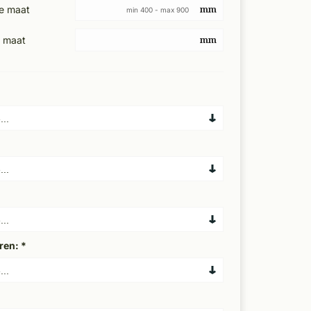
e maat
min 400 - max 900
 maat
ren:
*