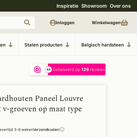
Inspiratie
Showroom
Over ons
Unieke materialen in kempische bouwstijl
M
Inloggen
Winkelwagen
ken
Stalen producten
Belgisch hardsteen
ardhouten Paneel Louvre
t v-groeven op maat type
evertijd: 5-6 weken
Verzendkosten: