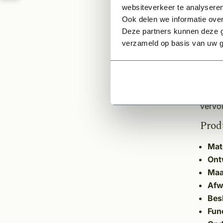
websiteverkeer te analyseren
Het on
Ook delen we informatie over
Louvre
Deze partners kunnen deze g
tegeli
verzameld op basis van uw g
warme
die pa
Wij we
vervo
Produ
Mat
Ont
Maa
Afw
Bes
Func