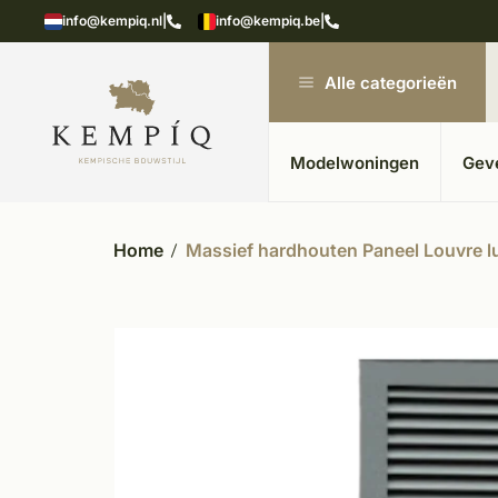
n in kempische bouwstijl
Meer dan 20 jaar ervar
info@kempiq.nl
|
info@kempiq.be
|
Alle categorieën
Modelwoningen
Gev
Home
Massief hardhouten Paneel Louvre l