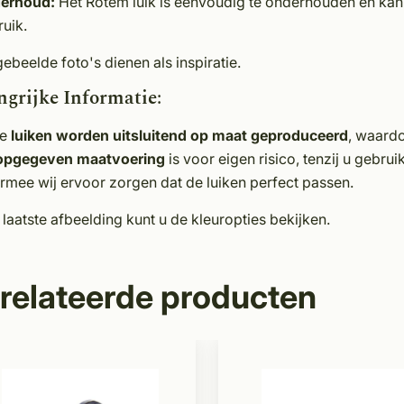
erhoud:
Het Rotem luik is eenvoudig te onderhouden en kan
uik.
ebeelde foto's dienen als inspiratie.
ngrijke Informatie
:
ze
luiken worden uitsluitend op maat geproduceerd
, waard
opgegeven maatvoering
is voor eigen risico, tenzij u gebr
mee wij ervoor zorgen dat de luiken perfect passen.
laatste afbeelding kunt u de kleuropties bekijken.
relateerde producten