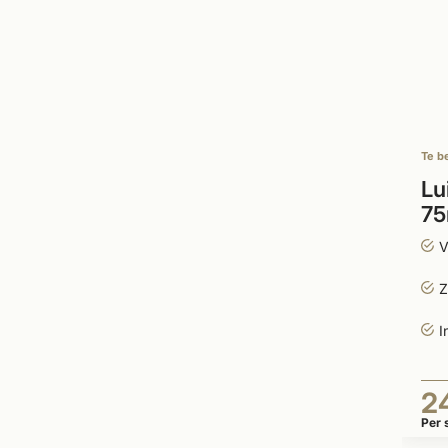
Te b
Lu
75
V
Z
I
2
Per 