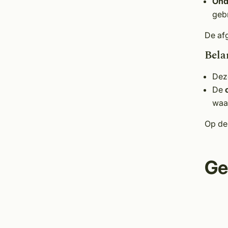
Ond
gebr
De afg
Bela
De
De
waar
Op de 
Ge