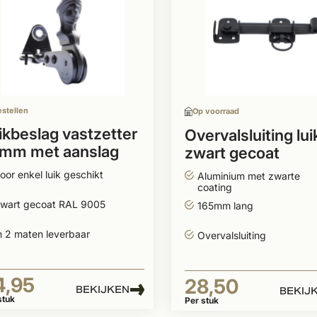
estellen
Op voorraad
ikbeslag vastzetter
Overvalsluiting lui
mm met aanslag
zwart gecoat
aluminium
oor enkel luik geschikt
Aluminium met zwarte
coating
wart gecoat RAL 9005
165mm lang
n 2 maten leverbaar
Overvalsluiting
4,95
28,50
BEKIJKEN
BEKIJ
stuk
Per stuk