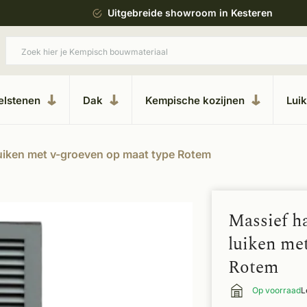
ing
Uitgebreide showroom in Kesteren
elstenen
Dak
Kempische kozijnen
Lui
uiken met v-groeven op maat type Rotem
Massief h
luiken me
Rotem
Op voorraad
L