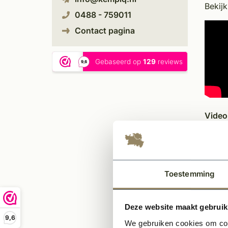
Bekijk
0488 - 759011
Contact pagina
Video
Video
Video
Mass
Toestemming
Het ma
modern
Deze website maakt gebruik
hoogw
9,6
uitstra
We gebruiken cookies om cont