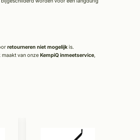
 bijgeschilderd worden voor een langdurig
oor
retourneren niet mogelijk
is.
uik maakt van onze
KempiQ inmeetservice
,
Op voor