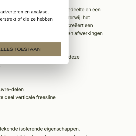
 een combinatie van een vlak gedeelte en een
 adverteren en analyse.
ur in uw woning te reguleren, terwijl het
rstrekt of die ze hebben
 de lichtinval. Het Rotem luik creëert een
te kiezen uit diverse kleuren en afwerkingen
ALLES TOESTAAN
briek op elke gewenste maat om deze
.
uvre-delen
 deel verticale freesline
tstekende isolerende eigenschappen.