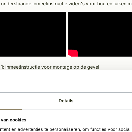
 onderstaande inmeetinstructie video's voor houten luiken me
 1
: Inmeetinstructie voor montage op de gevel
 2
: Inmeetinstructie voor montage op het kozijn d.m.v. schr
 3
: Inmeetinstructie voor montage op het kozijn d.m.v. plaat
ief hardhouten luiken op maat model Rotem
Details
ssief hardhouten luik type Rotem is de perfecte keuze voor v
. Een populaire toepassing van dit luik is in de Kempische bo
 van cookies
aardig duurzaam hardhout, geschilderd of naturel, wat zorg
ling.
ent en advertenties te personaliseren, om functies voor social