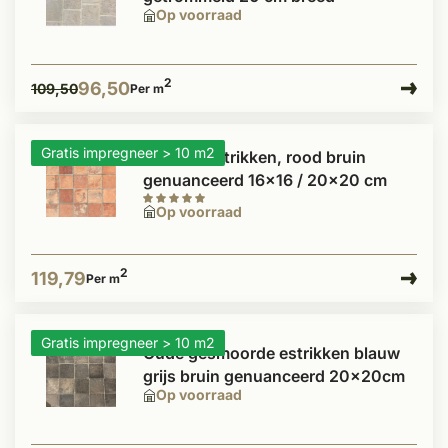
Op voorraad
2
96,50
109,50
Per m
Gratis impregneer > 10 m2
Antieke estrikken, rood bruin
genuanceerd 16x16 / 20x20 cm
Op voorraad
2
119,79
Per m
Gratis impregneer > 10 m2
Oude gesmoorde estrikken blauw
grijs bruin genuanceerd 20x20cm
Op voorraad