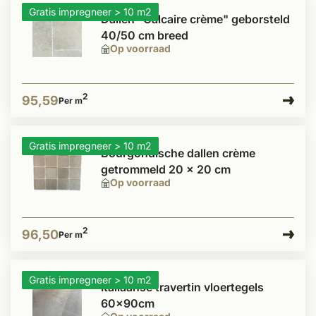
Gratis impregneer > 10 m2
Dallen "Calcaire crème" geborsteld
40/50 cm breed
Op voorraad
2
95,59
Per m
Gratis impregneer > 10 m2
Bourgondische dallen crème
getrommeld 20 x 20 cm
Op voorraad
2
96,50
Per m
Gratis impregneer > 10 m2
Italiaanse travertin vloertegels
60x90cm