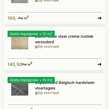
Op voorraad
2
169,-
Per m
Gratis impregneer > 10 m2
Dallen oude vloer creme rustiek
verouderd
Op voorraad
2
145,50
Per m
Gratis impregneer > 10 m2
Gepatineerd Belgisch hardsteen
vloertegels
Op voorraad