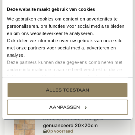
Gratis impregneer > 10 m2
Belgisch hardsteen vloertegels
Deze website maakt gebruik van cookies
gezoet 40 x 40 cm
Op voorraad
We gebruiken cookies om content en advertenties te
personaliseren, om functies voor social media te bieden
en om ons websiteverkeer te analyseren.
2
104,50
Per m
Ook delen we informatie over uw gebruik van onze site
met onze partners voor social media, adverteren en
analyse.
Gratis impregneer > 10 m2
Belgisch hardsteen vloertegels
Deze partners kunnen deze gegevens combineren met
getrommeld 20 x 20 cm
andere informatie die u aan ze heeft verstrekt of die ze
Op voorraad
hebben verzameld op basis van uw gebruik van hun
services.
ALLES TOESTAAN
2
96,50
Per m
AANPASSEN
Gratis impregneer > 10 m2
Antieke estrikken wit-geel
genuanceerd 20x20cm
Op voorraad