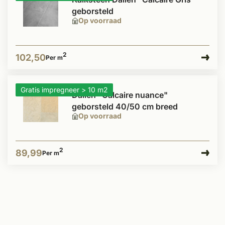
geborsteld
Op voorraad
2
102,50
Per m
Gratis impregneer > 10 m2
Dallen "Calcaire nuance"
geborsteld 40/50 cm breed
Op voorraad
2
89,99
Per m