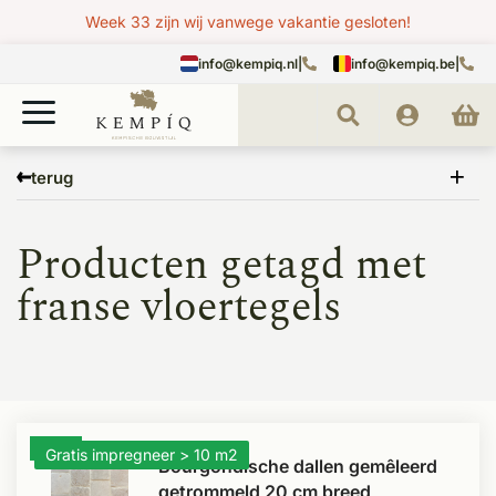
Week 33 zijn wij vanwege vakantie gesloten!
info@kempiq.nl
|
info@kempiq.be
|
Home
Tags
franse vloertegels
terug
Producten getagd met
franse vloertegels
- 12%
Gratis impregneer > 10 m2
Bourgondische dallen gemêleerd
getrommeld 20 cm breed