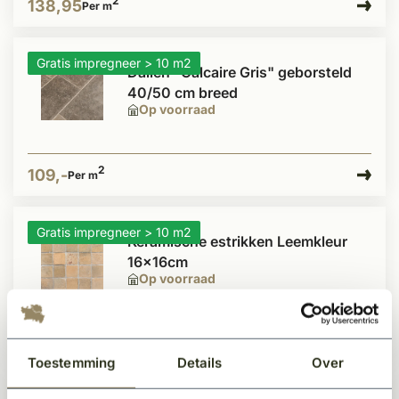
2
138,95
Per m
Gratis impregneer > 10 m2
Dallen "Calcaire Gris" geborsteld
40/50 cm breed
Op voorraad
2
109,-
Per m
Gratis impregneer > 10 m2
Keramische estrikken Leemkleur
16x16cm
Op voorraad
2
89,-
Per m
Toestemming
Details
Over