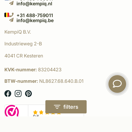
info@kempiq.nl
+31 488-759011
info@kempiq.be
KempíQ B.V.
Industrieweg 2-B
4041 CR Kesteren
KVK-nummer:
83204423
BTW-nummer:
NL8627.68.640.B.01
filters