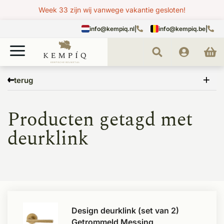
Week 33 zijn wij vanwege vakantie gesloten!
info@kempiq.nl
|
info@kempiq.be
|
Home
Tags
deurklink
terug
Producten getagd met
deurklink
Design deurklink (set van 2)
Getrommeld Messing