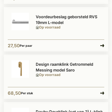
Voordeurbeslag geborsteld RVS
19mm L-model
Op voorraad
27,50
Per paar
Design raamklink Getrommeld
Messing model Saro
Op voorraad
68,50
Per stuk
Dauby Deurklink (set van 2) L-klink