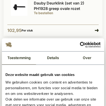
Dauby Deurklink (set van 2)
PH1928 greep ovale rozet
Te bestellen
102,95
Per stuk
Dauby Deurklink (set van 2)
PH1925+ greep ovale rozet
Toestemming
Details
Over
Te bestellen
Deze website maakt gebruik van cookies
132,50
Per stuk
We gebruiken cookies om content en advertenties te
personaliseren, om functies voor social media te bieden
Dauby Veiligheidsbeslag
en om ons websiteverkeer te analyseren.
greepcombinatie L + T vorm
Ook delen we informatie over uw gebruik van onze site
Te bestellen
met onze partners voor social media, adverteren en