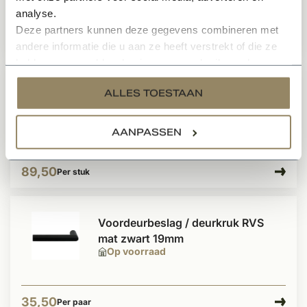
analyse.
Deze partners kunnen deze gegevens combineren met
281,50
Per stuk
andere informatie die u aan ze heeft verstrekt of die ze
hebben verzameld op basis van uw gebruik van hun
services.
Dauby Deurklink PH1920 /50F
ALLES TOESTAAN
rozet rond 50 mm
Te bestellen
AANPASSEN
89,50
Per stuk
Voordeurbeslag / deurkruk RVS
mat zwart 19mm
Op voorraad
35,50
Per paar