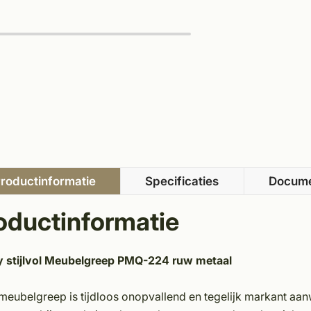
roductinformatie
Specificaties
Docum
oductinformatie
 stijlvol Meubelgreep PMQ-224 ruw metaal
meubelgreep is tijdloos onopvallend en tegelijk markant aa