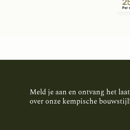
2
Per 
Meld je aan en ontvang het laa
over onze kempische bouwstijl