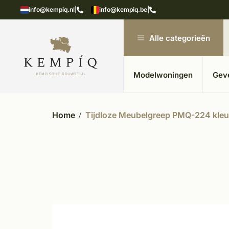
showroom in Kesteren
Unieke materialen in kempische
info@kempiq.nl
|
info@kempiq.be
|
Alle categorieën
Modelwoningen
Gev
Home
Tijdloze Meubelgreep PMQ-224 kleu