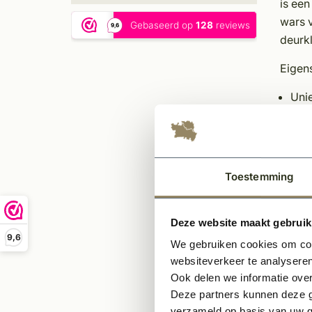
is een
wars v
deurk
Eigen
Uni
Tijd
224
Gesc
In m
Toestemming
Sfee
Ond
Deze website maakt gebruik
9,6
We gebruiken cookies om cont
Ge
websiteverkeer te analyseren
Ook delen we informatie over
Deze partners kunnen deze g
verzameld op basis van uw g