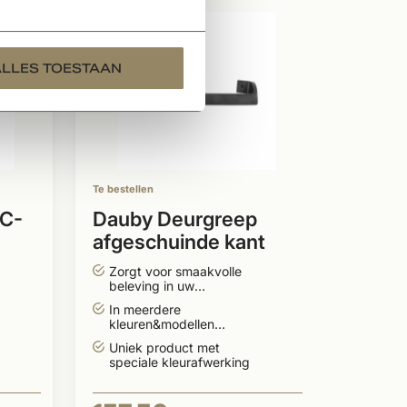
ALLES TOESTAAN
Te bestellen
 C-
Dauby Deurgreep
afgeschuinde kant
300mm
Zorgt voor smaakvolle
beleving in uw
in/exterieur
In meerdere
kleuren&modellen
leverbaar
Uniek product met
speciale kleurafwerking