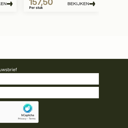
157,50
KEN
BEKIJKEN
Per stuk
uwsbrief