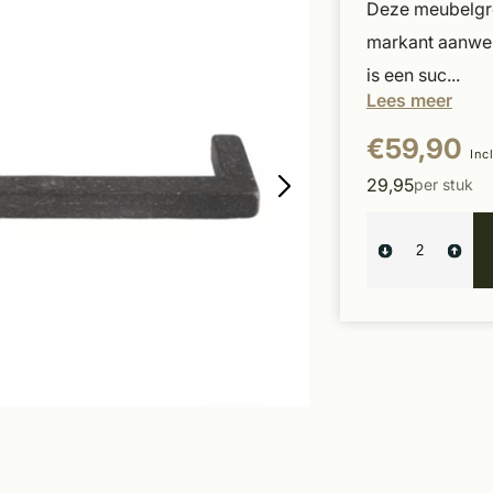
Deze meubelgree
markant aanwez
is een suc...
Lees meer
€59,90
Inc
29,95
per stuk