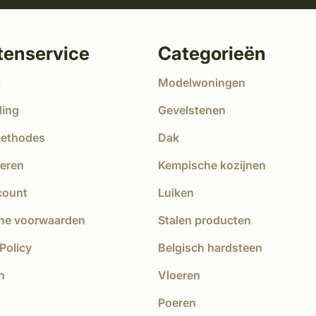
tenservice
Categorieën
t
Modelwoningen
ding
Gevelstenen
methodes
Dak
eren
Kempische kozijnen
count
Luiken
ne voorwaarden
Stalen producten
Policy
Belgisch hardsteen
n
Vloeren
Poeren