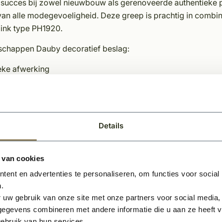
 succes bij zowel nieuwbouw als gerenoveerde authentieke p
an alle modegevoeligheid. Deze greep is prachtig in combina
link type PH1920.
schappen Dauby decoratief beslag:
eke afwerking
loos
 mm
hikt voor interieurgebruik
eerdere kleuren en varianten leverbaar
Details
rvol en karakteristieke uitstraling
erhoudsvriendelijk materiaal
 van cookies
ent en advertenties te personaliseren, om functies voor social
relateerde producten
.
 uw gebruik van onze site met onze partners voor social media,
egevens combineren met andere informatie die u aan ze heeft ve
ebruik van hun services.