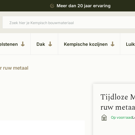
 bouwstijl
Meer dan 20 jaar ervaring
elstenen
Dak
Kempische kozijnen
Lui
r ruw metaal
Tijdloze 
ruw metaa
Op voorraad
L