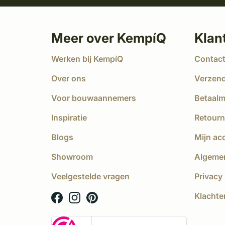
Meer over KempíQ
Klan
Werken bij KempíQ
Contac
Over ons
Verzen
Voor bouwaannemers
Betaal
Inspiratie
Retourn
Blogs
Mijn ac
Showroom
Algeme
Veelgestelde vragen
Privacy 
Klachte