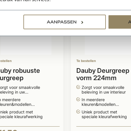
AANPASSEN
estellen
Te bestellen
uby robuuste
Dauby Deurgreep
urgreep
vorm 224mm
chthoekig 350mm
orgt voor smaakvolle
Zorgt voor smaakvolle
eleving in uw
beleving in uw interieur
n/exterieur
n meerdere
In meerdere
leuren&modellen
kleuren&modellen
everbaar
leverbaar
niek product met
Uniek product met
peciale kleurafwerking
speciale kleurafwerking