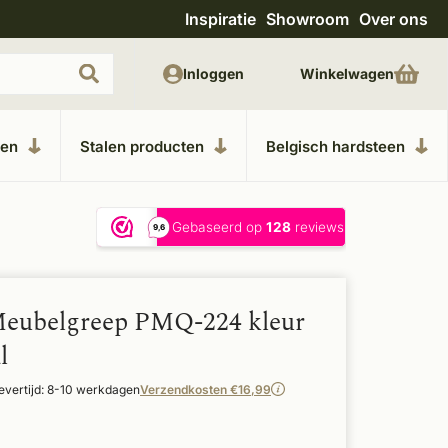
Inspiratie
Showroom
Over ons
Uitgebreide showroom in Kesteren
Unieke m
Inloggen
Winkelwagen
ken
Stalen producten
Belgisch hardsteen
Meubelgreep PMQ-224 kleur
l
evertijd: 8-10 werkdagen
Verzendkosten €16,99