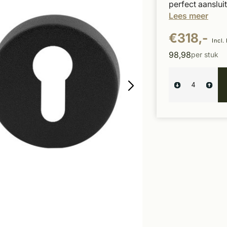
perfect aanslui
Lees meer
€318,-
Incl.
98,98
per stuk