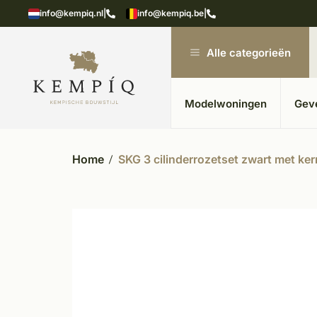
showroom in Kesteren
Unieke materialen in kempische
info@kempiq.nl
|
info@kempiq.be
|
Alle categorieën
Modelwoningen
Gev
Home
SKG 3 cilinderrozetset zwart met ker