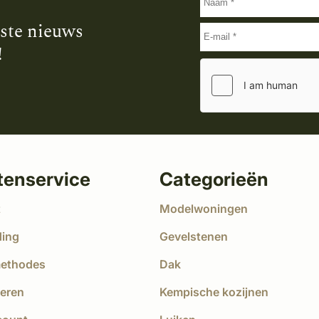
tste nieuws
!
tenservice
Categorieën
t
Modelwoningen
ding
Gevelstenen
methodes
Dak
eren
Kempische kozijnen