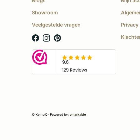
Blogs
Mijn ac
Showroom
Algeme
Veelgestelde vragen
Privacy 
Klachte
© KempíQ
- Powered by:
emarkable