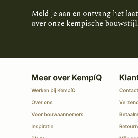
Meld je aan en ontvang het laa
over onze kempische bouwstijl
Meer over KempíQ
Klan
Werken bij KempíQ
Contac
Over ons
Verzen
Voor bouwaannemers
Betaal
Inspiratie
Retourn