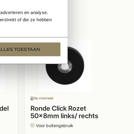
 adverteren en analyse.
rstrekt of die ze hebben
Op voor
ALLES TOESTAAN
Voord
deur
zwar
Gesch
Per p
Op voorraad
Mat z
del
Ronde Click Rozet
50x8mm links/ rechts
35,
zwart
Voor buitengebruik
Per paar