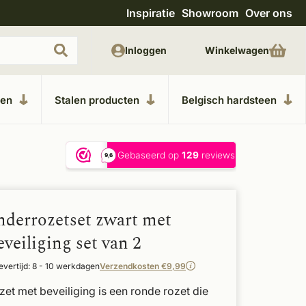
Inspiratie
Showroom
Over ons
Uitgebreide showroom in Kesteren
Unieke m
Inloggen
Winkelwagen
ken
Stalen producten
Belgisch hardsteen
nderrozetset zwart met
veiliging set van 2
evertijd: 8 - 10 werkdagen
Verzendkosten €9,99
zet met beveiliging is een ronde rozet die