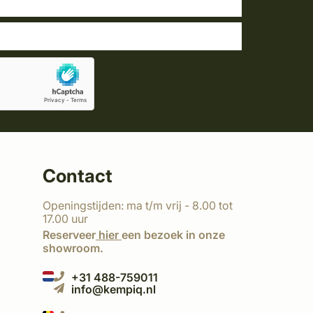
Contact
Openingstijden: ma t/m vrij - 8.00 tot
17.00 uur
Reserveer
hier
een bezoek in onze
showroom.
+31 488-759011
info@kempiq.nl