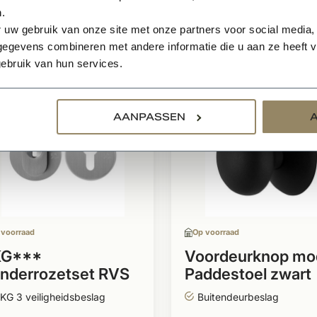
.
relateerde producten
 uw gebruik van onze site met onze partners voor social media,
egevens combineren met andere informatie die u aan ze heeft ve
ebruik van hun services.
AANPASSEN
 voorraad
Op voorraad
KG***
Voordeurknop mo
linderrozetset RVS
Paddestoel zwart
or- en
65mm
KG 3 veiligheidsbeslag
Buitendeurbeslag
hterdeurbeslag