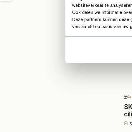
websiteverkeer te analyseren
Ge
Ook delen we informatie over
Deze partners kunnen deze g
verzameld op basis van uw g
Op
S
ci
vo
S
ac