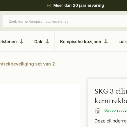
 bouwstijl
Meer dan 20 jaar ervaring
elstenen
Dak
Kempische kozijnen
Lui
ntrekbeveiliging set van 2
SKG 3 cili
kerntrekbe
Op voorraad
L
Deze cilinderro