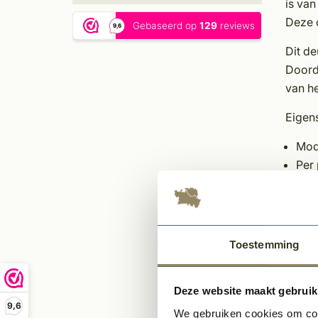
is van
Deze c
Dit d
Doorda
van he
Eigen
Mod
Per 
Slo
Dia
Bes
Sfee
Toestemming
Ond
Inc
Deze website maakt gebruik
Gem
9,6
We gebruiken cookies om cont