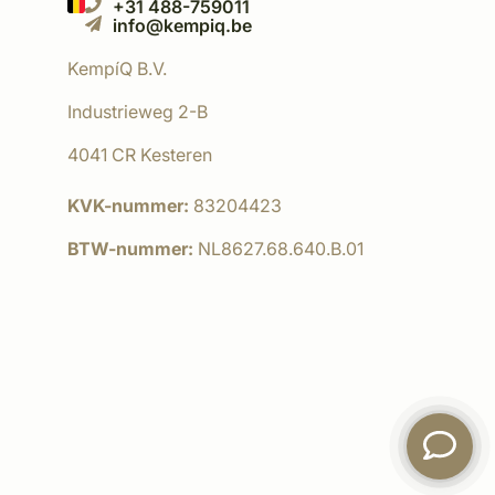
+31 488-759011
info@kempiq.be
KempíQ B.V.
Industrieweg 2-B
4041 CR Kesteren
KVK-nummer:
83204423
BTW-nummer:
NL8627.68.640.B.01