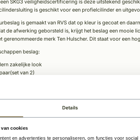
 een SKG3 veiligheidscertificering is deze uitstekend geschik
ilindersluiting is geschikt voor een profielcilinder en uitge
eurbeslag is gemaakt van RVS dat op kleur is gecoat en daar
t de afwerking geborsteld is, krijgt het beslag een mooie lic
t gerenommeerde merk Ten Hulscher. Dit staat voor een hoge
schappen beslag:
ern zakelijke look
paar(set van 2)
tsparing PC
meter rozet 54mm
temd voor buitendeurbeslag (voordeur)
rvol en karakteristieke uitstraling
Details
erhoudsvriendelijk materiaal
lusief bevestiging voor deurdikte 40mm en 54mm
 van cookies
aakt van RVS
ent en advertenties te personaliseren, om functies voor social