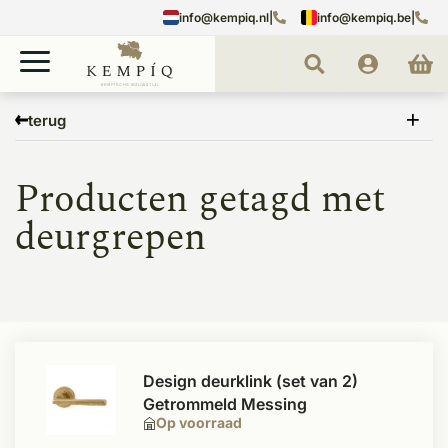
info@kempiq.nl
|
info@kempiq.be
|
Home
Tags
deurgrepen
terug
Producten getagd met
deurgrepen
Design deurklink (set van 2)
Getrommeld Messing
Op voorraad