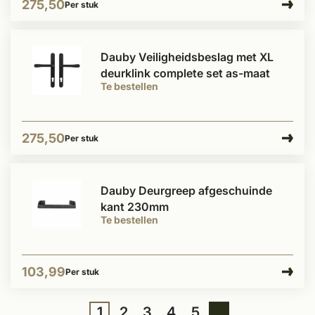
275,50
Per stuk
Dauby Veiligheidsbeslag met XL
deurklink complete set as-maat
Te bestellen
275,50
Per stuk
Dauby Deurgreep afgeschuinde
kant 230mm
Te bestellen
103,99
Per stuk
1
2
3
4
5