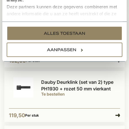
152,50
Per stuk
Deze partners kunnen deze gegevens combineren met
andere informatie die u aan ze heeft verstrekt of die ze
hebben verzameld op basis van uw gebruik van hun
Dauby Deurklink (set van 2)
services.
ALLES TOESTAAN
PH1920 greep
Te bestellen
AANPASSEN
152,50
Per stuk
Dauby Deurklink (set van 2) type
PH1930 + rozet 50 mm vierkant
Te bestellen
119,50
Per stuk