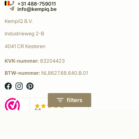
+31 488-759011
info@kempiq.be
KempíQ B.V.
Industrieweg 2-B
4041 CR Kesteren
KVK-nummer:
83204423
BTW-nummer:
NL8627.68.640.B.01
filters
© KempíQ
- Powered by:
emarkable