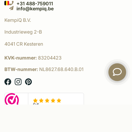
+31 488-759011
info@kempiq.be
KempíQ B.V.
Industrieweg 2-B
4041 CR Kesteren
KVK-nummer:
83204423
BTW-nummer:
NL8627.68.640.B.01
© KempíQ
- Powered by:
emarkable