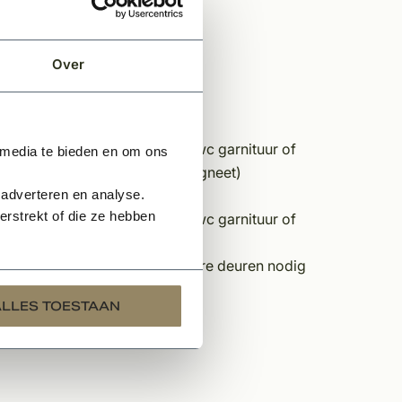
Over
van gaten voor een deurkruk, wc garnituur of
 media te bieden en om ons
tend geschikt voor de FORZA (magneet)
 adverteren en analyse.
rstrekt of die ze hebben
van gaten voor een deurkruk, wc garnituur of
aat ontvangen omdat u meerdere deuren nodig
dag reactie.
ALLES TOESTAAN