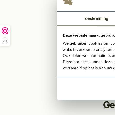
Gla
Glas
Alle
Toestemming
Let op
Deze website maakt gebruik
9,6
*Elke 
We gebruiken cookies om cont
een sl
websiteverkeer te analyseren
smals
Ook delen we informatie over
Deze partners kunnen deze g
*Elke 
verzameld op basis van uw g
een sl
*Wilt
hebt? 
Ge