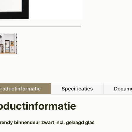
roductinformatie
Specificaties
Docum
oductinformatie
Trendy binnendeur zwart incl. gelaagd glas