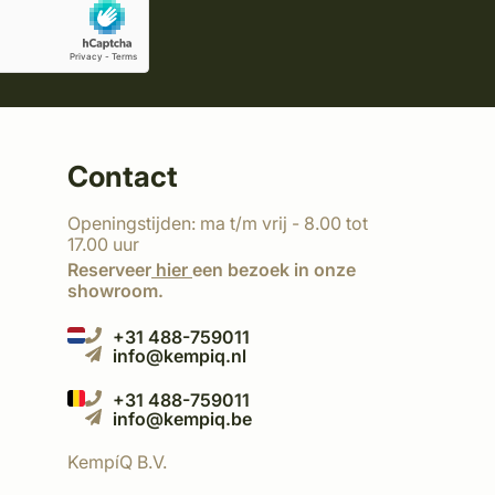
Contact
Openingstijden: ma t/m vrij - 8.00 tot
17.00 uur
Reserveer
hier
een bezoek in onze
showroom.
+31 488-759011
info@kempiq.nl
+31 488-759011
info@kempiq.be
KempíQ B.V.