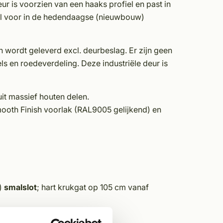
r is voorzien van een haaks profiel en past in
veel voor in de hedendaagse (nieuwbouw)
n wordt geleverd excl. deurbeslag. Er zijn geen
ls en roedeverdeling. Deze industriële deur is
it massief houten delen.
ooth Finish voorlak (RAL9005 gelijkend) en
t)
smalslot
; hart krukgat op 105 cm vanaf
ijlen en dorpels opgesloten.