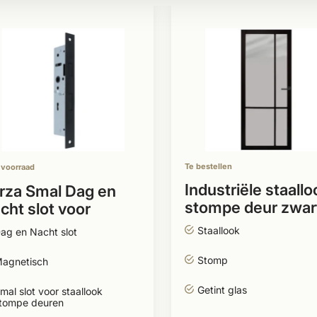
Te bestellen
 voorraad
Industriële staallo
rza Smal Dag en
stompe deur zwar
cht slot voor
incl. getint glas
ompe deur zwart
Staallook
ag en Nacht slot
Stomp
agnetisch
Getint glas
mal slot voor staallook
tompe deuren