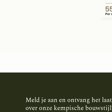
5
Per 
Meld je aan en ontvang het laa
over onze kempische bouwstijl