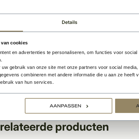
sroede breedte: 3 cm
: blank vlak glas: 6 mm gelaagd veilig­heids­glas
 modellen zijn ook leverbaar in het wit
Details
:
 van cookies
binnendeur is standaard voorzien van een slotgat maar niet 
ent en advertenties te personaliseren, om functies voor social
eutelgat. Dit deurtype is door de extra ranke stijlen uitslui
.
loten.
 uw gebruik van onze site met onze partners voor social media,
egevens combineren met andere informatie die u aan ze heeft ve
binnendeur is standaard voorzien van een slotgat maar niet 
ebruik van hun services.
eutelgat.
 u uw deur(en) ook gemonteerd hebben, of een offerte op m
Vraag dan een offerte aan via de button en ontvang binnen 1 
AANPASSEN
relateerde producten