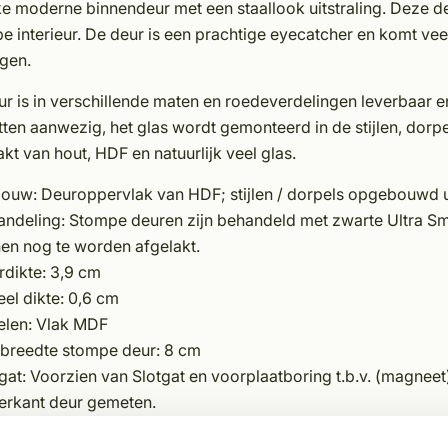
e moderne binnendeur met een staallook uitstraling. Deze deu
pe interieur. De deur is een prachtige eyecatcher en komt 
gen.
r is in verschillende maten en roedeverdelingen leverbaar e
tten aanwezig, het glas wordt gemonteerd in de stijlen, dorpe
t van hout, HDF en natuurlijk veel glas.
uw: Deuroppervlak van HDF; stijlen / dorpels opge­bouwd u
andeling: Stompe deuren zijn behandeld met zwarte Ultra Sm
en nog te worden afgelakt.
rdikte: 3,9 cm
el dikte: 0,6 cm
elen: Vlak MDF
l breedte stompe deur: 8 cm
gat: Voorzien van Slotgat en voorplaatboring t.b.v. (magnee
erkant deur gemeten.
latten: Geen, het fabrieks­matig gemonteerde glas is in de st