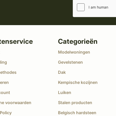
tenservice
Categorieën
t
Modelwoningen
ding
Gevelstenen
methodes
Dak
eren
Kempische kozijnen
count
Luiken
ne voorwaarden
Stalen producten
Policy
Belgisch hardsteen