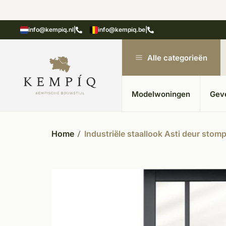
n in kempische bouwstijl
Meer dan 20 jaar ervar
info@kempiq.nl
|
info@kempiq.be
|
Alle categorieën
Modelwoningen
Gev
Home
Industriële staallook Asti deur stomp