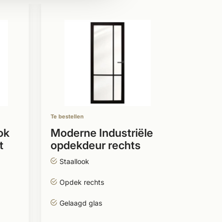
Te bestell
Indus
stomp
zwart
Indust
Ook v
glas
Te bestellen
Stomp
ok
Moderne Industriële
t
opdekdeur rechts
438
zwart incl. glas
Staallook
Per stuk
Opdek rechts
Gelaagd glas