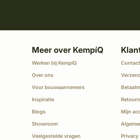
Meer over KempíQ
Klan
Werken bij KempíQ
Contac
Over ons
Verzen
Voor bouwaannemers
Betaal
Inspiratie
Retourn
Blogs
Mijn ac
Showroom
Algeme
Veelgestelde vragen
Privacy 