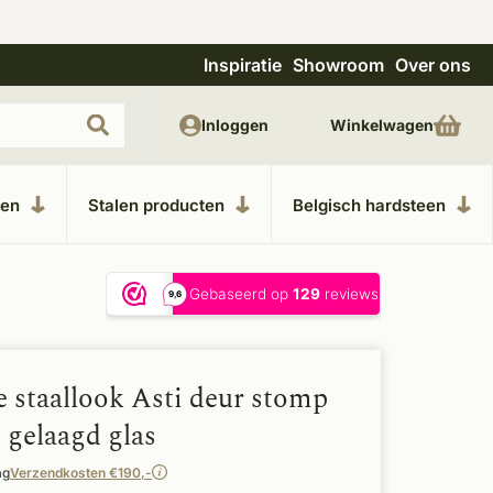
Inspiratie
Showroom
Over ons
Unieke materialen in kempische bouwstijl
M
Inloggen
Winkelwagen
ken
Stalen producten
Belgisch hardsteen
e staallook Asti deur stomp
. gelaagd glas
ag
Verzendkosten €190,-