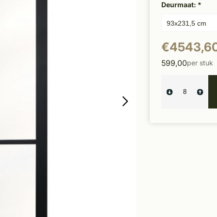
Deurmaat:
*
€4543,6
599,00
per stuk