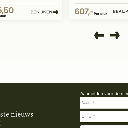
5,50
607,-
BEKIJ
BEKIJKEN
Per stuk
stuk
Aanmelden voor de nie
tste nieuws
!