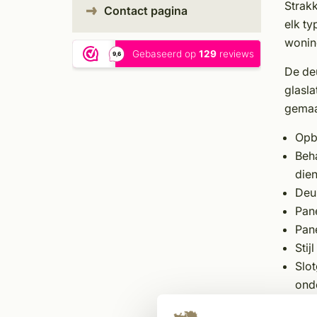
Strakk
Contact pagina
elk ty
wonin
De deu
glasla
gemaak
Opbo
Beh
dien
Deu
Pane
Pan
Stij
Slot
ond
Glas