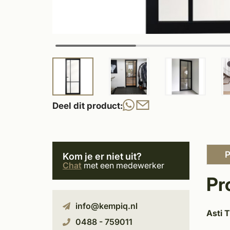
Deel dit product:
P
Kom je er niet uit?
Chat
met een medewerker
Pr
info@kempiq.nl
Asti 
0488 - 759011