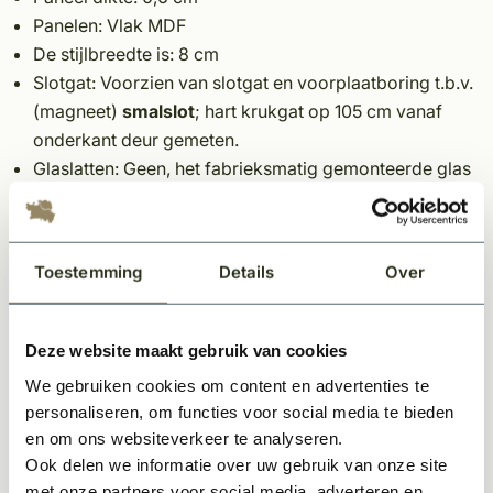
Panelen: Vlak MDF
De stijlbreedte is: 8 cm
Slotgat: Voorzien van slotgat en voorplaatboring t.b.v.
(magneet)
smalslot
; hart krukgat op 105 cm vanaf
onderkant deur gemeten.
Glaslatten: Geen, het fabrieks­matig gemonteerde glas
is in de stijlen en dorpels opgesloten.
Glasroede breedte: 3 cm
Glas:
Blank
vlak glas: 6 mm gelaagd veilig­heids­glas
Toestemming
Details
Over
Alle modellen zijn ook leverbaar in het wit
Deze website maakt gebruik van cookies
Let op:
We gebruiken cookies om content en advertenties te
*Elke binnendeur is standaard voorzien van een slotgat
personaliseren, om functies voor social media te bieden
maar niet van gaten voor een deurkruk, wc garnituur of
en om ons websiteverkeer te analyseren.
een sleutelgat. Dit deurtype is door de extra ranke stijlen
Ook delen we informatie over uw gebruik van onze site
uitsluitend geschikt voor de FORZA (magneet)
met onze partners voor social media, adverteren en