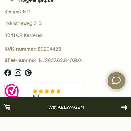
KempíQ B.V.
Industrieweg 2-B
4041 CR Kesteren
KVK-nummer:
83204423
BTW-nummer:
NL8627.68.640.B.01
WINKELWAGEN
© KempíQ
- Powered by:
emarkable