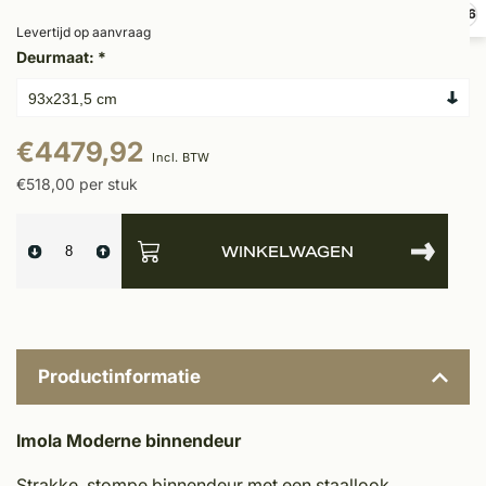
9,6
Levertijd op aanvraag
Deurmaat:
*
€4479,92
Incl. BTW
€518,00 per stuk
WINKELWAGEN
Productinformatie
Imola Moderne binnendeur
Strakke stompe binnendeur met een staallook