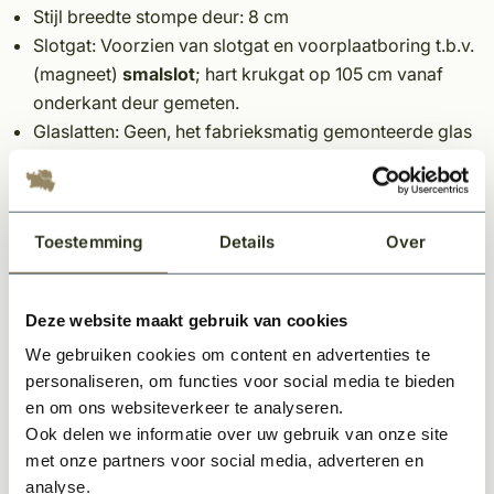
Stijl breedte stompe deur: 8 cm
Slotgat: Voorzien van slotgat en voorplaatboring t.b.v.
(magneet)
smalslot
; hart krukgat op 105 cm vanaf
onderkant deur gemeten.
Glaslatten: Geen, het fabrieks­matig gemonteerde glas
is in de stijlen en dorpels opgesloten.
Glasroede breedte: 3 cm
Glas: getint vlak glas: 6 mm gelaagd veilig­heids­glas
Toestemming
Details
Over
Let op:
Deze website maakt gebruik van cookies
*Elke binnendeur is standaard voorzien van een slotgat
We gebruiken cookies om content en advertenties te
maar niet van gaten voor een deurkruk, wc garnituur of
personaliseren, om functies voor social media te bieden
een sleutelgat. Dit deurtype is door de extra ranke stijlen
en om ons websiteverkeer te analyseren.
uitsluitend geschikt voor de FORZA (magneet)
Ook delen we informatie over uw gebruik van onze site
smalsloten.
met onze partners voor social media, adverteren en
*Elke binnendeur is standaard voorzien van een slotgat
analyse.