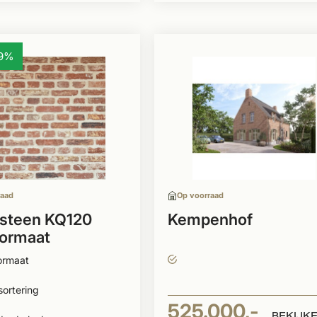
79%
raad
Op voorraad
steen KQ120
Kempenhof
ormaat
ormaat
sortering
525.000,-
BEKIJK