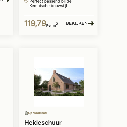
Perfect passend bij de
Kempische bouwstijl
119,79
BEKIJKEN
2
Per m
Op voorraad
Heideschuur