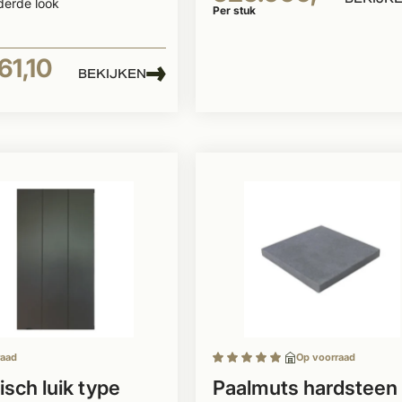
derde look
Per stuk
61,10
BEKIJKEN
raad
Op voorraad
sch luik type
Paalmuts hardsteen