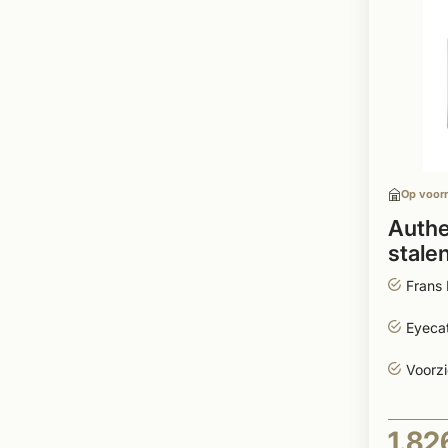
Op voor
Authe
stalen
marte
Frans 
Eyecat
Voorzi
1.82