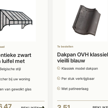
Te bestellen
raad
Dakpan OVH klassie
ntieke zwart
vieilli blauw
 luifel met
lé glas
Klassiek model dakpan
Belgische stijl
Per stuk verkrijgbaar
cher bij uw woning
Met patineerlaag
en van gewolkt glas
6,47
3,51
BEKIJK