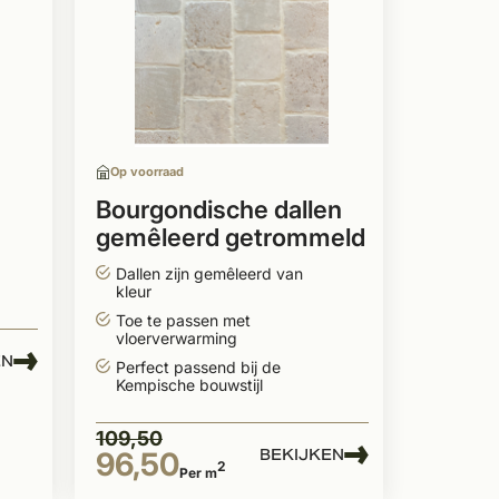
Op voorraad
Bourgondische dallen
gemêleerd getrommeld
20 cm breed
Dallen zijn gemêleerd van
kleur
Toe te passen met
vloerverwarming
EN
Perfect passend bij de
Kempische bouwstijl
109,50
BEKIJKEN
96,50
2
Per m