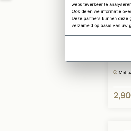
websiteverkeer te analyseren
Ook delen we informatie over
Deze partners kunnen deze g
Op voor
verzameld op basis van uw g
Dakpa
vieilli
Klass
Per st
Met pa
2,90