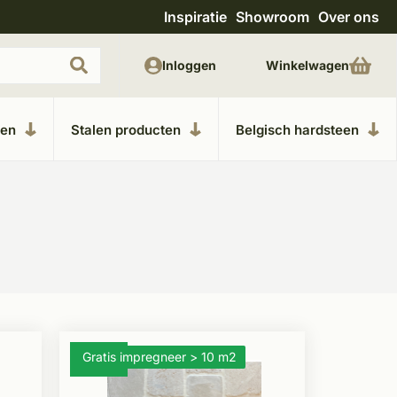
Inspiratie
Showroom
Over ons
Unieke materialen in kempische bouwstijl
M
Inloggen
Winkelwagen
ken
Stalen producten
Belgisch hardsteen
Gratis impregneer > 10 m2
- 12%