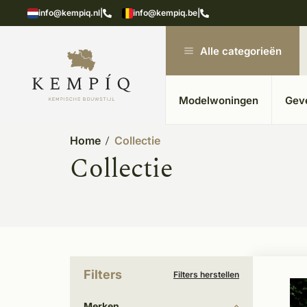
n in kempische bouwstijl
Meer dan 20 jaar ervar
info@kempiq.nl
|
info@kempiq.be
|
Alle categorieën
Modelwoningen
Gev
Home
Collectie
Collectie
Filters
Filters herstellen
Merken