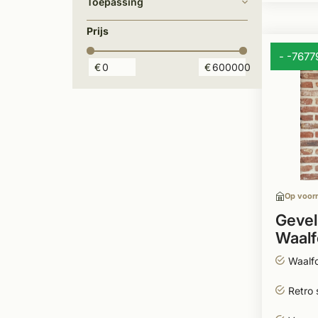
Toepassing
Prijs
- -767
€
€
Op voor
Gevel
Waalf
Waalf
Retro 