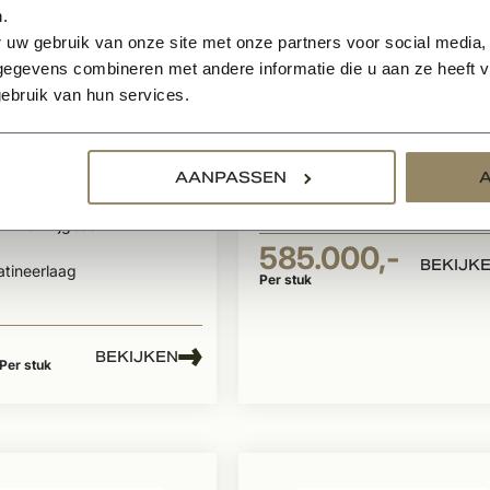
.
 uw gebruik van onze site met onze partners voor social media,
egevens combineren met andere informatie die u aan ze heeft ve
raad
Op voorraad
ebruik van hun services.
n OVH klassiek
Herenhoeve
 rood
AANPASSEN
iek model dakpan
uk verkrijgbaar
585.000,-
BEKIJK
tineerlaag
Per stuk
BEKIJKEN
Per stuk