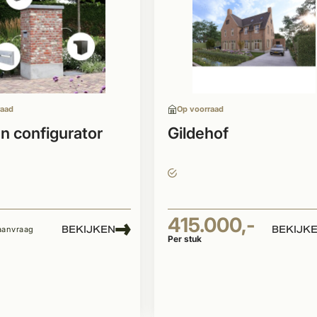
raad
Op voorraad
n configurator
Gildehof
415.000,-
BEKIJKEN
BEKIJK
 aanvraag
Per stuk