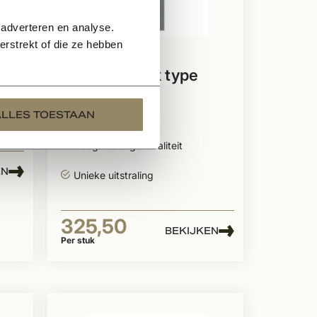
 adverteren en analyse.
rstrekt of die ze hebben
Op voorraad
Kempisch luik type
Bladel
ALLES TOESTAAN
Massief hardhout
Hoogwaardige kwaliteit
EN
Unieke uitstraling
325,50
BEKIJKEN
Per stuk