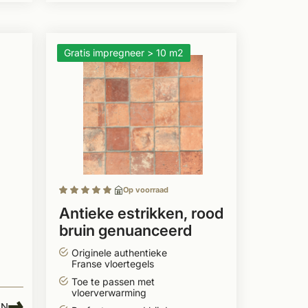
Gratis impregneer > 10 m2
Op voorraad
Antieke estrikken, rood
bruin genuanceerd
16x16 / 20x20 cm
Originele authentieke
Franse vloertegels
Toe te passen met
vloerverwarming
EN