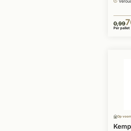
Verou
7
0,99
Per pallet
Op voor
Kempi