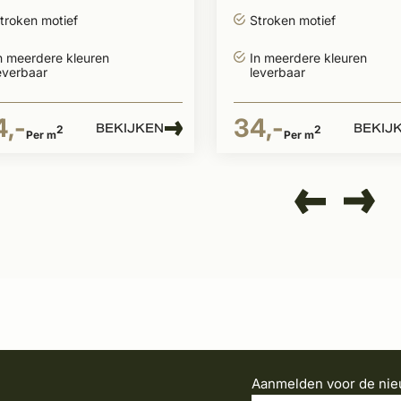
troken motief
Stroken motief
n meerdere kleuren
In meerdere kleuren
everbaar
leverbaar
4,-
34,-
BEKIJKEN
BEKIJ
2
2
Per m
Per m
Aanmelden voor de nie