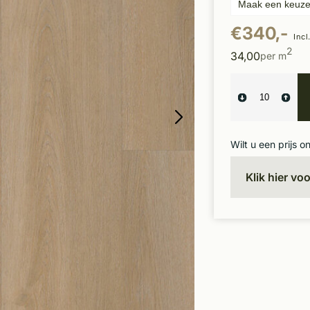
€340,-
Incl
2
34,00
per m
Wilt u een prijs o
Klik hier vo