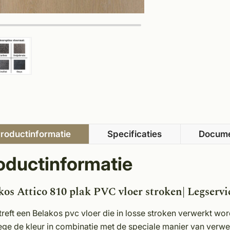
roductinformatie
Specificaties
Docum
oductinformatie
kos Attico 810 plak PVC vloer stroken| Legservi
treft een Belakos pvc vloer die in losse stroken verwerkt wo
ge de kleur in combinatie met de speciale manier van verwer