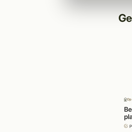
Ge
Op
Be
pl
st
P