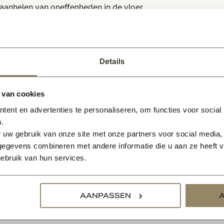
aanhelen van oneffenheden in de vloer
uren van de vloer
meren ondervloer
liseren van de ondervloer 1-3 mm
jmen met speciale pvc lijm
Details
gen van de vloer
tten van de vloer tegen de plint
 van cookies
kingen:
ent en advertenties te personaliseren, om functies voor social
.
en u een offerte wenst te ontvangen inclusief legservice, ku
 uw gebruik van onze site met onze partners voor social media,
enaan deze pagina.
egevens combineren met andere informatie die u aan ze heeft ve
en u naast het leggen van de vloer ook een deurmat bij ons be
ebruik van hun services.
leggen van de vloer.
en u geen legservice wenst en de pvc vloer graag wilt afhale
fonisch of per mail is bevestigd door KempiQ.
AANPASSEN
laatste afbeelding kunt u de kleuropties bekijken.