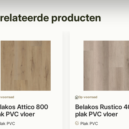
relateerde producten
 voorraad
Op voorraad
lakos Attico 800
Belakos Rustico 4
ak PVC vloer
plak PVC vloer
roken
stroken
lak PVC
Plak PVC