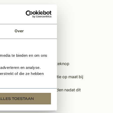
Over
 media te bieden en om ons
nt u zich aanmelden via de offerteknop
 adverteren en analyse.
rstrekt of die ze hebben
stelt, snijden wij deze op locatie op maat bij
n, kan dit alleen afgehaald worden nadat dit
ALLES TOESTAAN