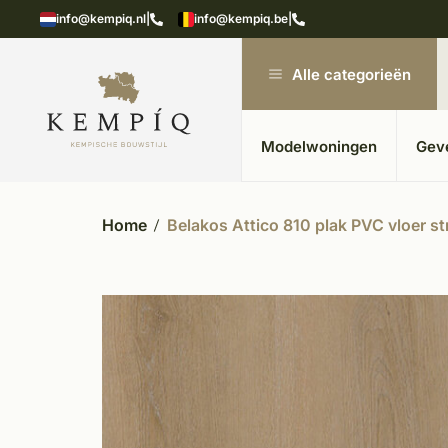
n in kempische bouwstijl
Meer dan 20 jaar ervar
info@kempiq.nl
|
info@kempiq.be
|
Alle categorieën
Modelwoningen
Gev
Home
Belakos Attico 810 plak PVC vloer s