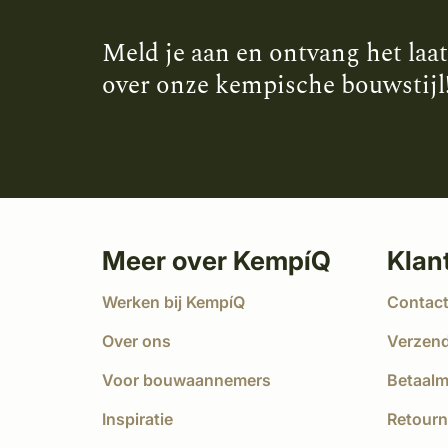
Meld je aan en ontvang het laa
over onze kempische bouwstijl
Meer over KempíQ
Klan
Werken bij KempíQ
Contac
Over ons
Verzen
Voor bouwaannemers
Betaal
Inspiratie
Retourn