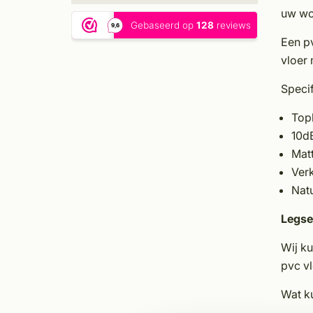
uw won
Een pv
vloer 
Specif
Top
10d
Mat
Verk
Natu
Legse
Wij k
pvc vl
Wat ku