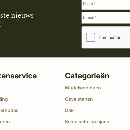
tste nieuws
!
tenservice
Categorieën
t
Modelwoningen
ding
Gevelstenen
methodes
Dak
eren
Kempische kozijnen