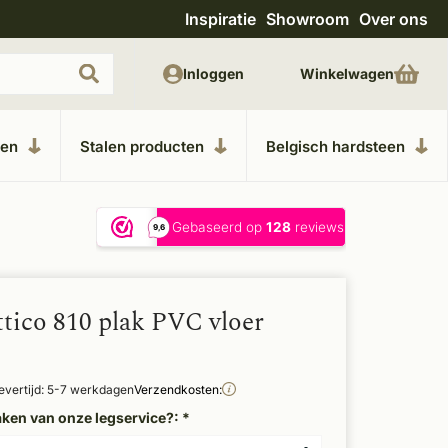
Inspiratie
Showroom
Over ons
Unieke materialen in kempische bouwstijl
M
Inloggen
Winkelwagen
ken
Stalen producten
Belgisch hardsteen
tico 810 plak PVC vloer
evertijd: 5-7 werkdagen
Verzendkosten:
aken van onze legservice?:
*