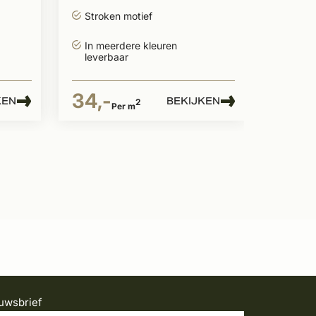
Stroken motief
In meerdere kleuren
leverbaar
34,-
KEN
BEKIJKEN
2
Per m
uwsbrief