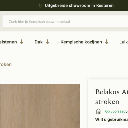
ing
Uitgebreide showroom in Kesteren
elstenen
Dak
Kempische kozijnen
Lui
troken
Belakos At
stroken
Op voorraad
L
Wilt u gebruikm