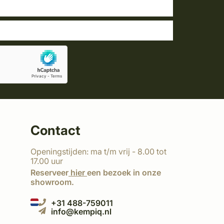
Contact
Openingstijden: ma t/m vrij - 8.00 tot
17.00 uur
Reserveer
hier
een bezoek in onze
showroom.
+31 488-759011
info@kempiq.nl