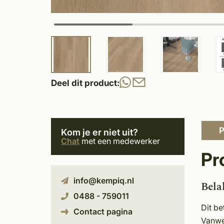
Deel dit product:
P
Kom je er niet uit?
Chat
met een medewerker
Pr
info@kempiq.nl
Bela
0488 - 759011
Dit be
Contact pagina
Vanwe