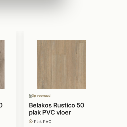
Op voor
Belak
plak 
strok
Plak 
Strok
Op voorraad
In me
lever
0
Belakos Rustico 50
plak PVC vloer
stroken
34,-
Plak PVC