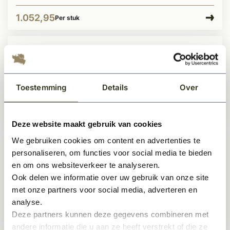
1.052,95
Per stuk
Paalmuts hardsteen model 1
Op voorraad
Toestemming
Details
Over
787,95
Per stuk
Deze website maakt gebruik van cookies
We gebruiken cookies om content en advertenties te
personaliseren, om functies voor social media te bieden
Paalmuts hardsteen model 11 vlak
en om ons websiteverkeer te analyseren.
Op voorraad
Ook delen we informatie over uw gebruik van onze site
met onze partners voor social media, adverteren en
analyse.
867,50
Per stuk
Deze partners kunnen deze gegevens combineren met
andere informatie die u aan ze heeft verstrekt of die ze