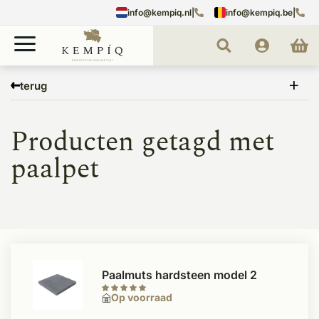
info@kempiq.nl
|
info@kempiq.be
|
Home
Tags
paalpet
terug
Producten getagd met
paalpet
Paalmuts hardsteen model 2
Op voorraad