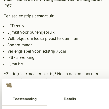
IP67.
Een set ledstrips bestaat uit:
LED strip
Lijmkit voor buitengebruik
Vulblokjes om ledstrip vast te klemmen
Snoerdimmer
Verlengkabel voor ledstrip 75cm
IP67 afwerking
Lijmtube
*Zit de juiste maat er niet bij? Neem dan contact met
ons op, of vraag een offerte aan via de knop.
*Vanwege maatwerk productie is het niet mogelijk om
deze goederen te retourneren.
Toestemming
Details