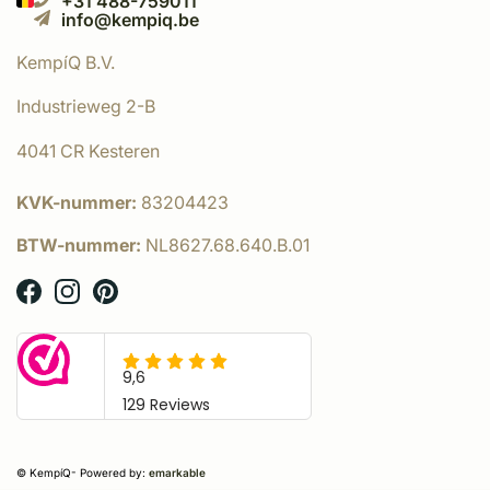
+31 488-759011
info@kempiq.be
KempíQ B.V.
Industrieweg 2-B
4041 CR Kesteren
KVK-nummer:
83204423
BTW-nummer:
NL8627.68.640.B.01
© KempíQ
- Powered by:
emarkable