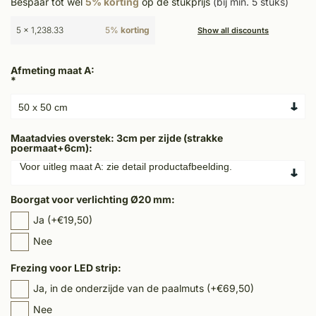
Bespaar tot wel
5% korting
op de stukprijs
(bij min. 5 stuks)
5 x 1,238.33
5%
korting
Show all discounts
Afmeting maat A:
*
Maatadvies overstek: 3cm per zijde (strakke
poermaat+6cm):
Boorgat voor verlichting Ø20 mm:
Ja (+€19,50)
Nee
Frezing voor LED strip:
Ja, in de onderzijde van de paalmuts (+€69,50)
Nee