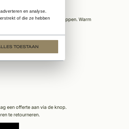
 adverteren en analyse.
rstrekt of die ze hebben
nvoudig op de juiste lengte te knippen. Warm
ALLES TOESTAAN
aag een offerte aan via de knop.
en te retourneren.