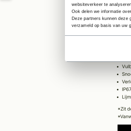
websiteverkeer te analyseren
Optio
Ook delen we informatie over
Deze partners kunnen deze g
12 vol
verzameld op basis van uw g
witte 
Een se
LED 
Lijm
Vulb
Sno
Ver
IP6
Lij
*Zit d
*Vanw