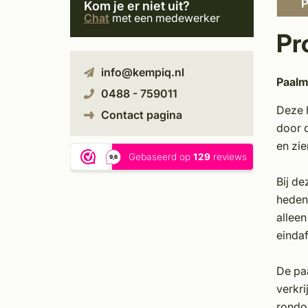
P
Kom je er niet uit?
Chat
met een medewerker
Pr
info@kempiq.nl
Paalm
0488 - 759011
Deze 
Contact pagina
door d
en zie
Bij d
heden
allee
einda
De pa
verkri
rondo