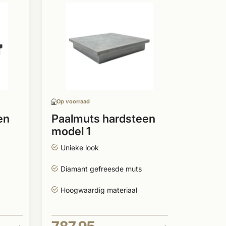
Op voor
Paalm
mode
Prach
Uniek
Op voorraad
Natuu
en
Paalmuts hardsteen
model 1
816,
Unieke look
Per stuk
Diamant gefreesde muts
Hoogwaardig materiaal