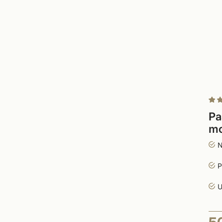
Pa
mo
N
P
U