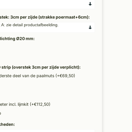
stek: 3cm per zijde (strakke poermaat+6cm):
rlichting Ø20 mm:
)
strip (overstek 3cm per zijde verplicht):
nderste deel van de paalmuts (+€69,50)
ter incl. lijmkit (+€112,50)
p
kheden: