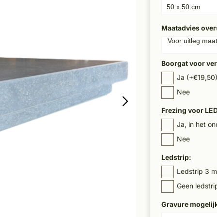
Maatadvies over
Boorgat voor ve
Ja (+€19,50
Nee
Frezing voor LED 
Ja, in het o
Nee
Ledstrip:
Ledstrip 3 me
Geen ledstri
Gravure mogelij