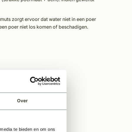
uts zorgt ervoor dat water niet in een poer
een poer niet los komen of beschadigen.
Over
 paalmuts.
oor de mogelijkheden.
 media te bieden en om ons