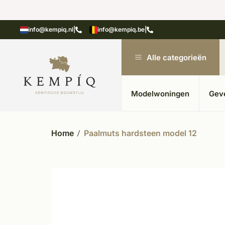
n in kempische bouwstijl
Meer dan 20 jaar ervar
info@kempiq.nl
|
info@kempiq.be
|
Alle categorieën
Modelwoningen
Gev
Home
Paalmuts hardsteen model 12