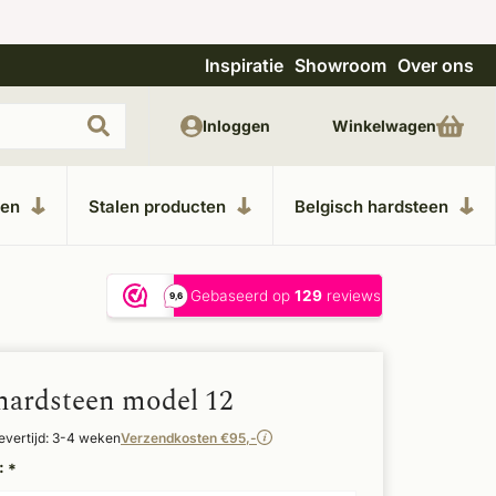
Inspiratie
Showroom
Over ons
Unieke materialen in kempische bouwstijl
M
Inloggen
Winkelwagen
ken
Stalen producten
Belgisch hardsteen
hardsteen model 12
evertijd: 3-4 weken
Verzendkosten €95,-
:
*