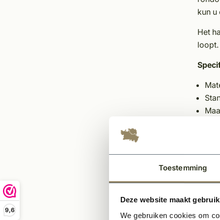
kun u
Het ha
loopt
Specif
Mate
Sta
Maa
A-kw
Zij
Voor
Ond
Toestemming
Bov
Ove
Naa
Deze website maakt gebruik
9,6
Gef
We gebruiken cookies om cont