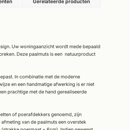
enten
Gerelateerde producten
 design. Uw woningaanzicht wordt mede bepaald
ntbreken. Deze paalmuts is een natuurproduct
gepast. In combinatie met de moderne
jze en een handmatige afwerking is er niet
een prachtige met de hand gerealiseerde
etten of poerafdekkers genoemd, zijn
de afmeting van de paalmuts een overstek
r (strakke poermaat + 6cm). Indien gewenst