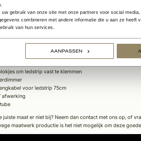
.
neel:
 uw gebruik van onze site met onze partners voor social media,
egevens combineren met andere informatie die u aan ze heeft ve
t ledstrip van 3 meter met 120 leds per meter. De strip is ee
ebruik van hun services.
kleur 2700 Kelvin en geschikt voor buitengebruik IP67.
t ledstrips bestaat uit:
AANPASSEN
strip
kit voor buitengebruik
lokjes om ledstrip vast te klemmen
erdimmer
lengkabel voor ledstrip 75cm
7 afwerking
mtube
e juiste maat er niet bij? Neem dan contact met ons op, of vr
ege maatwerk productie is het niet mogelijk om deze goeder