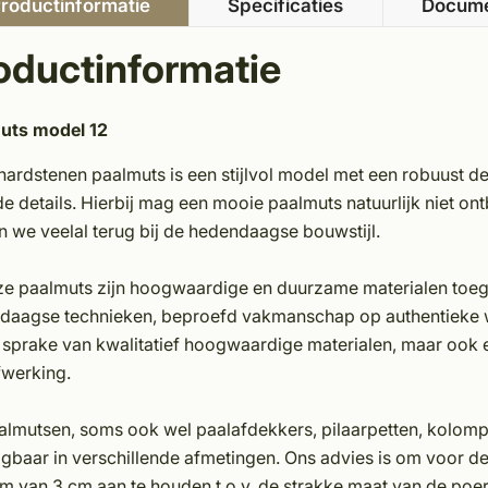
roductinformatie
Specificaties
Docum
oductinformatie
uts model 12
hardstenen paalmuts is een stijlvol model met een robuust
e details. Hierbij mag een mooie paalmuts natuurlijk niet o
n we veelal terug bij de hedendaagse bouwstijl.
eze paalmuts zijn hoogwaardige en duurzame materialen toe
daagse technieken, beproefd vakmanschap op authentieke wi
n sprake van kwalitatief hoogwaardige materialen, maar ook 
fwerking.
almutsen, soms ook wel paalafdekkers, pilaarpetten, kolomp
jgbaar in verschillende afmetingen. Ons advies is om voor 
m van 3 cm aan te houden t.o.v. de strakke maat van de poe