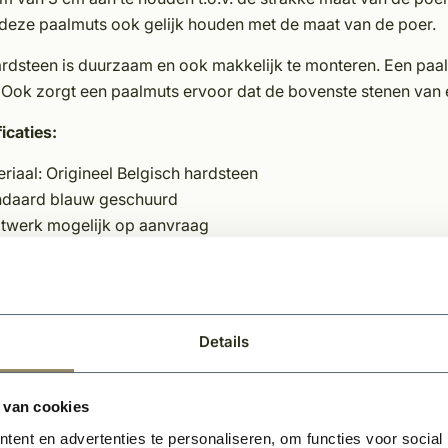
 deze paalmuts ook gelijk houden met de maat van de poer.
rdsteen is duurzaam en ook makkelijk te monteren. Een paalm
. Ook zorgt een paalmuts ervoor dat de bovenste stenen van 
icaties:
riaal: Origineel Belgisch hardsteen
ndaard blauw geschuurd
twerk mogelijk op aanvraag
aliteit product
den recht afgewerkt
zien van waterhol aan onderzijde (voor ideale waterafvoer)
ersteen 4cm dik
Details
ensteen 6cm dik
rstek bij voorkeur 3cm rondom.
m- en huisnummergravure mogelijk, maximaal 20 tekens per
 van cookies
rijnde randafwerking optioneel mogelijk. Neem contact op v
ent en advertenties te personaliseren, om functies voor social