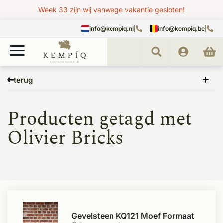
Week 33 zijn wij vanwege vakantie gesloten!
info@kempiq.nl
|
info@kempiq.be
|
Home
Tags
Olivier Bricks
terug
Producten getagd met
Olivier Bricks
Gevelsteen KQ121 Moef Formaat