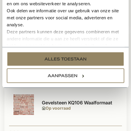
en om ons websiteverkeer te analyseren.
Ook delen we informatie over uw gebruik van onze site
met onze partners voor social media, adverteren en
687,-
Per pallet
analyse.
Deze partners kunnen deze gegevens combineren met
andere informatie die u aan ze heeft verstrekt of die ze
hebben verzameld op basis van uw gebruik van hun
Gevelsteen KQ107 Moduul 50
Op voorraad
services.
ALLES TOESTAAN
AANPASSEN
912,-
Per pallet
Gevelsteen KQ106 Waalformaat
Op voorraad