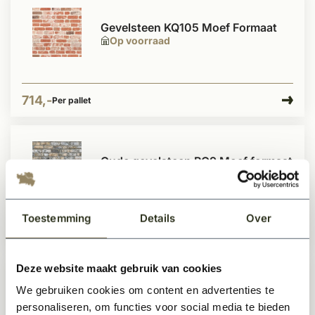
Gevelsteen KQ105 Moef Formaat
Op voorraad
714,-
Per pallet
Oude gevelsteen RQ9 Moef formaat
Op voorraad
Toestemming
Details
Over
632,50
Per pallet
Deze website maakt gebruik van cookies
We gebruiken cookies om content en advertenties te
Gevelsteen KQ107 Moef Formaat
personaliseren, om functies voor social media te bieden
Op voorraad