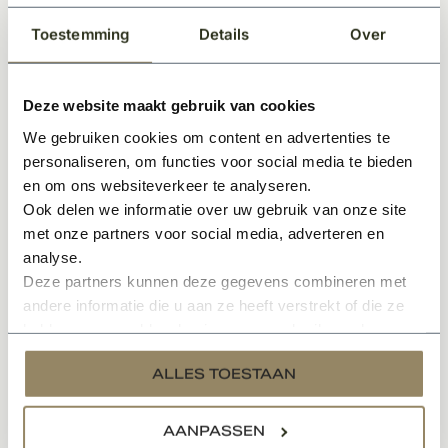
Deze gevelsteen heeft een warme rood-oranje basistint
Toestemming
Details
Over
met subtiele beige en grijze nuances. Het samenspel
van kleuren en texturen zorgt voor een natuurlijke en
rustieke uitstraling. De combinatie van vormbak- (effen
Deze website maakt gebruik van cookies
structuur) en handvorm- (generfde structuur)
We gebruiken cookies om content en advertenties te
technieken geeft de steen extra karakter en een
personaliseren, om functies voor social media te bieden
ambachtelijk effect.
en om ons websiteverkeer te analyseren.
Specificaties Gevelsteen KQ107 – Moduul 50:
Ook delen we informatie over uw gebruik van onze site
met onze partners voor social media, adverteren en
Formaat:
188 x 88 x 48 mm
analyse.
Aantal stenen per m²:
ca. 90 stuks
Deze partners kunnen deze gegevens combineren met
Aantal stenen per pallet:
800 stuks
andere informatie die u aan ze heeft verstrekt of die ze
Afwerking:
Getrommeld, niet-geperforeerd
hebben verzameld op basis van uw gebruik van hun
Materiaal:
Zuivere klei
services.
ALLES TOESTAAN
Stijl:
Geschikt voor alle bouwtypes, met nadruk op de
Kempische bouwstijl
AANPASSEN
Door het trommelproces kunnen in de pakketten ook