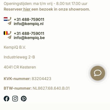
Openingstijden: ma t/m vrij - 8.00 tot 17.00 uur
Reserveer
hier
een bezoek in onze showroom.
+31 488-759011
info@kempiq.nl
+31 488-759011
info@kempiq.be
KempíQ B.V.
Industrieweg 2-B
4041 CR Kesteren
KVK-nummer:
83204423
BTW-nummer:
NL8627.68.640.B.01