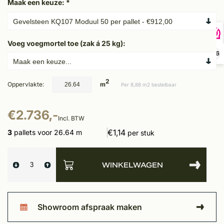
Maak een keuze:
*
Voeg voegmortel toe (zak á 25 kg):
9,6
2
Oppervlakte:
m
Per 8,88 m2 bestelbaar
€2.736,-
Incl. BTW
€1,14
3
pallets voor 26.64 m
per stuk
WINKELWAGEN
Showroom afspraak maken