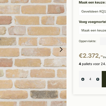
Maak een keuze
Voeg voegmortel 
Oppervlakte:
€2.372,-
In
4
pallets voor 24