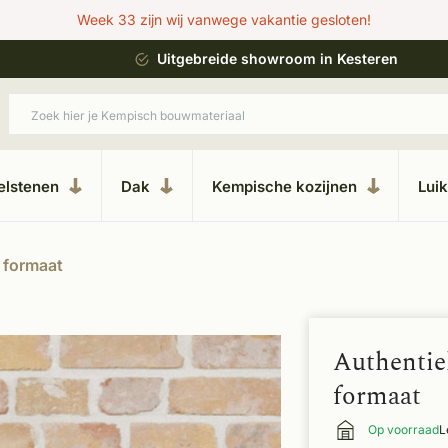
Week 33 zijn wij vanwege vakantie gesloten!
ing
Uitgebreide showroom in Kesteren
elstenen
Dak
Kempische kozijnen
Lui
 formaat
Authentie
formaat
Op voorraad
L