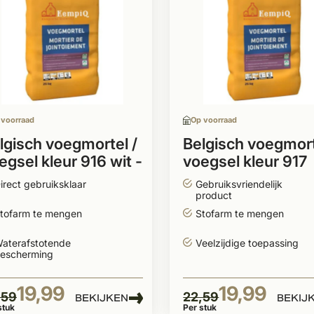
 voorraad
Op voorraad
lgisch voegmortel /
Belgisch voegmort
egsel kleur 916 wit -
voegsel kleur 917
emé per zak
zand nuance per 
irect gebruiksklaar
Gebruiksvriendelijk
product
tofarm te mengen
Stofarm te mengen
aterafstotende
Veelzijdige toepassing
escherming
19,99
19,99
,59
22,59
BEKIJKEN
BEKIJ
stuk
Per stuk