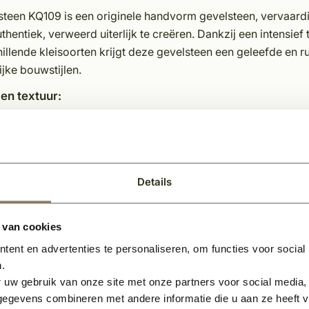
teen KQ109 is een originele handvorm gevelsteen, vervaardig
thentiek, verweerd uiterlijk te creëren. Dankzij een intensi
illende kleisoorten krijgt deze gevelsteen een geleefde en rus
ijke bouwstijlen.
 en textuur:
09 heeft een overwegend gele basiskleur, verrijkt met subtie
e natuurlijke onregelmatigheden van handvormstenen, zorgt v
 combinatie van vormbak (strak, egaal oppervlak) en handvor
eert in een levendig gevelbeeld.
Details
ficaties Gevelsteen KQ109 – Moef Formaat:
 van cookies
maat:
Waaldikformaat (Moef)
erking:
Getrommeld, niet-geperforeerd
ent en advertenties te personaliseren, om functies voor social
riaal:
Zuivere klei
.
 uw gebruik van onze site met onze partners voor social media,
r:
Geel met grijs-gele schakeringen
egevens combineren met andere informatie die u aan ze heeft ve
e steen:
Combinatie van vormbak- en handvorm