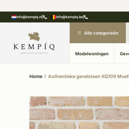
n in kempische bouwstijl
Meer dan 20 jaar ervar
info@kempiq.nl
|
info@kempiq.be
|
Alle categorieën
Modelwoningen
Gev
Home
Authentieke gevelsteen KQ109 Moef