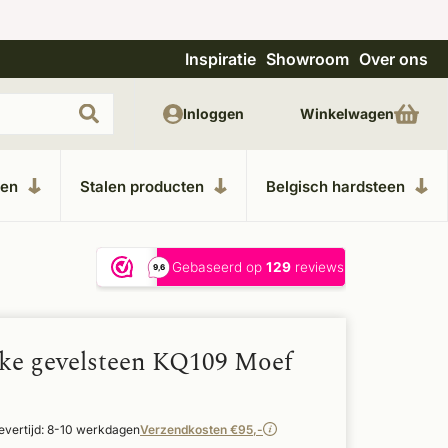
Inspiratie
Showroom
Over ons
Unieke materialen in kempische bouwstijl
M
Inloggen
Winkelwagen
ken
Stalen producten
Belgisch hardsteen
ke gevelsteen KQ109 Moef
evertijd: 8-10 werkdagen
Verzendkosten €95,-