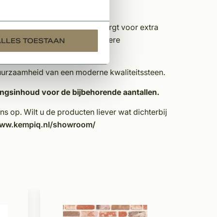
che bouwstijl
n de verpakking zitten, wat zorgt voor extra
dresultaat sterk – bekijk meerdere
ALLES TOESTAAN
duurzaamheid van een moderne kwaliteitssteen.
kingsinhoud voor de bijbehorende aantallen.
s op. Wilt u de producten liever wat dichterbij
www.kempiq.nl/showroom/