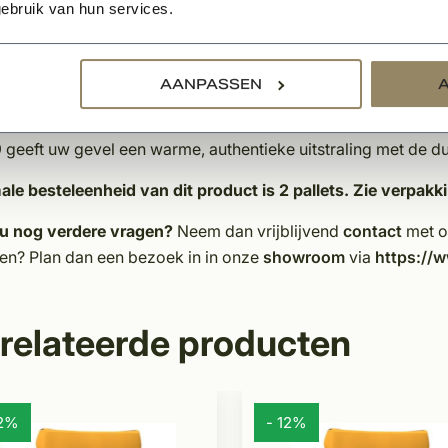
ebruik van hun services.
passing:
Geschikt voor alle bouwtypes, ideaal bij de Kempis
et trommelproces kunnen kwart-, halve en driekwartstenen i
ie in uw metselwerk. De kleur van de voeg beïnvloedt het ein
AANPASSEN
elden voor inspiratie.
 geeft uw gevel een warme, authentieke uitstraling met de 
ale besteleenheid van dit product is 2 pallets. Zie verpak
 u nog verdere vragen?
Neem dan vrijblijvend
contact
met on
ken? Plan dan een bezoek in in onze
showroom
via
https://
relateerde producten
12%
- 12%