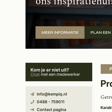
ons inspiratiehui
MEER INFORMATIE
PLAN EEN
P
Kom je er niet uit?
Chat
met een medewerker
Pr
info@kempiq.nl
Getr
0488 - 759011
Karak
Contact pagina