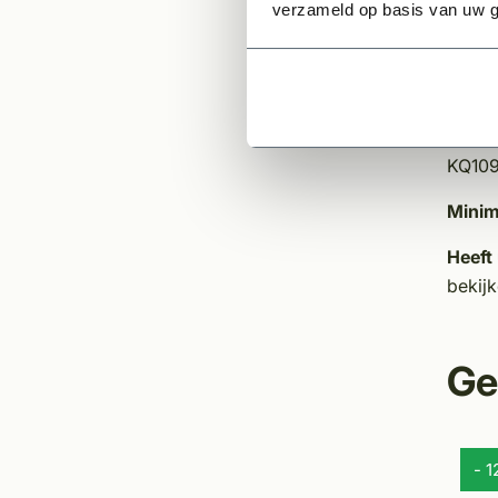
verzameld op basis van uw g
Toe
Door h
variat
voorbe
KQ109
Minim
Heeft
bekij
Ge
- 