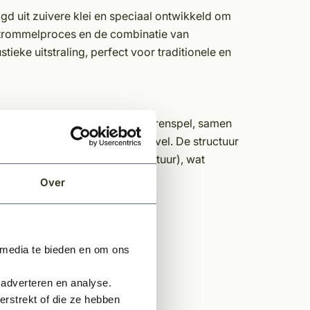
d uit zuivere klei en speciaal ontwikkeld om
ef trommelproces en de combinatie van
tieke uitstraling, perfect voor traditionele en
le grijs-gele nuances. Dit kleurenspel, samen
oor een warme en tijdloze gevel. De structuur
m (natuurlijke, generfde structuur), wat
Over
 media te bieden en om ons
 adverteren en analyse.
rstrekt of die ze hebben