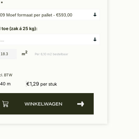
:
*
toe (zak á 25 kg):
2
m
Per 6,10 m2 bestelbaar
cl. BTW
€1,29
.40 m
per stuk
WINKELWAGEN