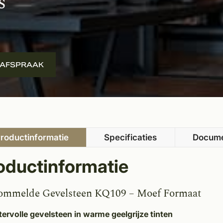
s
 AFSPRAAK
roductinformatie
Specificaties
Docum
oductinformatie
ommelde Gevelsteen KQ109 – Moef Formaat
tervolle gevelsteen in warme geelgrijze tinten