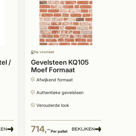
Op voor
Geve
Moef
Echte
Met s
Op voorraad
Waald
el /
Gevelsteen KQ105
Moef Formaat
742,
zak
Afwijkend formaat
Per pallet
Authentieke gevelsteen
Verouderde look
714,-
KEN
BEKIJKEN
Per pallet