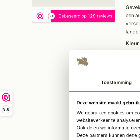
Gevels
een au
versch
landel
Kleur
De KQ1
met d
is een
result
Toestemming
Speci
Deze website maakt gebruik
For
9,6
Afw
We gebruiken cookies om cont
Mate
websiteverkeer te analyseren
Ook delen we informatie over
Kleu
Deze partners kunnen deze g
Typ