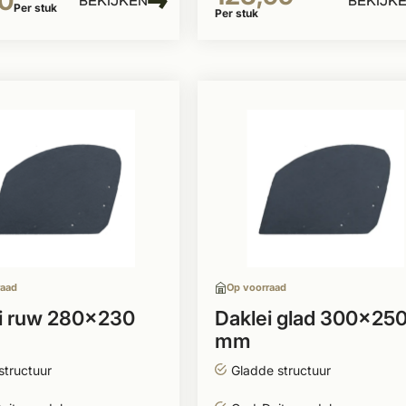
0
BEKIJKEN
BEKIJK
Per stuk
Per stuk
raad
Op voorraad
i ruw 280x230
Daklei glad 300x25
mm
structuur
Gladde structuur