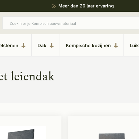
 bouwstijl
Meer dan 20 jaar ervaring
elstenen
Dak
Kempische kozijnen
Lui
t leiendak