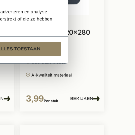
 adverteren en analyse.
rstrekt of die ze hebben
Op voorraad
Daklei glad 320x280
mm
ALLES TOESTAAN
Gladde structuur
Oud-Duits model
A-kwaliteit materiaal
3,99
EN
BEKIJKEN
Per stuk