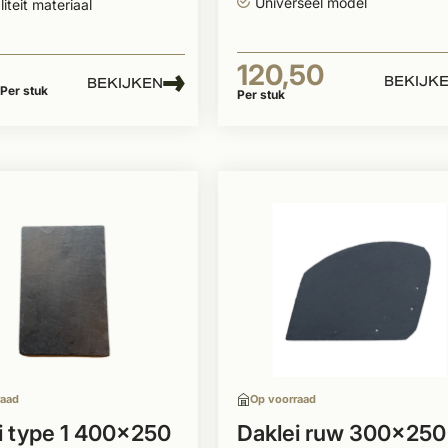
Universeel model
iteit materiaal
120,50
BEKIJK
BEKIJKEN
Per stuk
Per stuk
raad
Op voorraad
i type 1 400x250
Daklei ruw 300x250