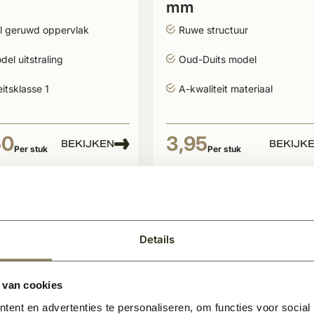
mm
l geruwd oppervlak
Ruwe structuur
el uitstraling
Oud-Duits model
eitsklasse 1
A-kwaliteit materiaal
50
3,95
BEKIJKEN
BEKIJK
Per stuk
Per stuk
Details
 van cookies
ent en advertenties te personaliseren, om functies voor social