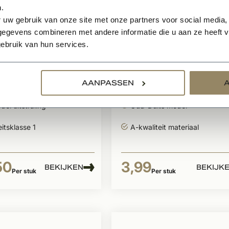
.
 uw gebruik van onze site met onze partners voor social media,
egevens combineren met andere informatie die u aan ze heeft ve
raad
Op voorraad
ebruik van hun services.
i type 3 400x250
Daklei ruw 320x280
mm
AANPASSEN
d oppervlak
Ruwe structuur
el uitstraling
Oud-Duits model
eitsklasse 1
A-kwaliteit materiaal
50
3,99
BEKIJKEN
BEKIJK
Per stuk
Per stuk