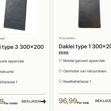
Te bestellen
raad
Daklei type 1 300x2
i type 3 300x200
mm
Middel geruwd oppervlak
uwd oppervlak
Oermodel van natuursteen
natuurlei
Kwaliteitsklasse 1
eitsklasse 1
96,99
9
BEKIJK
BEKIJKEN
Per stuk
Per meter