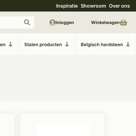
Inspiratie
Showroom
Over ons
Uitgebreide showroom in Kesteren
Unieke m
Inloggen
Winkelwagen
ken
Stalen producten
Belgisch hardsteen