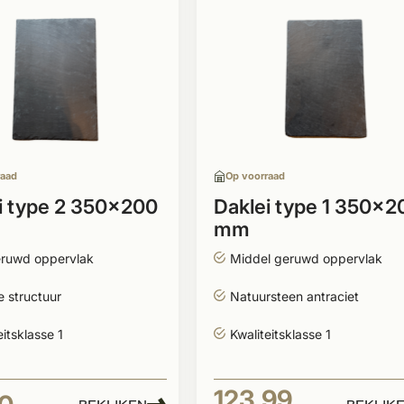
raad
Op voorraad
i type 2 350x200
Daklei type 1 350x2
mm
eruwd oppervlak
Middel geruwd oppervlak
 structuur
Natuursteen antraciet
eitsklasse 1
Kwaliteitsklasse 1
123,99