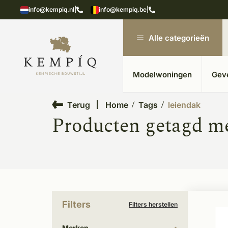
showroom in Kesteren
Unieke materialen in kempische
info@kempiq.nl
|
info@kempiq.be
|
Alle categorieën
Modelwoningen
Gev
Terug
Home
Tags
leiendak
Producten getagd me
Filters
Filters herstellen
Merken