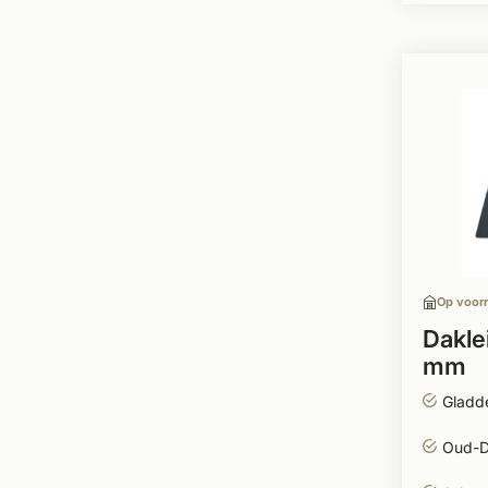
Op voor
Dakle
mm
Gladde
Oud-D