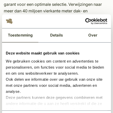
garant voor een optimale selectie. Verwijzingen naar
meer dan 40 miljoen vierkante meter dak- en
geveloppervlakken en de beste testcertificaten
bewijzen de hoge kwaliteitsnorm.
Toestemming
Details
Over
Deze leien zijn in meerdere kwaliteiten verkrijgbaar.
Echter leveren wij alleen A-kwaliteit leien om problemen
met het product en de verwerking hiervan te
Deze website maakt gebruik van cookies
voorkomen.
We gebruiken cookies om content en advertenties te
A-kwaliteit leien staat voor; Dit is natuurlijk gemaakt van
personaliseren, om functies voor social media te bieden
de beste kwaliteit steen. Dat wil zeggen dat er minder
en om ons websiteverkeer te analyseren.
oneffenheden en kleurverschillen in de lei zitten en u
Ook delen we informatie over uw gebruik van onze site
deze hierdoor perfect passend op- en in elkaar kunt
met onze partners voor social media, adverteren en
bevestigen.
analyse.
Deze partners kunnen deze gegevens combineren met
andere informatie die u aan ze heeft verstrekt of die ze
Specificaties
hebben verzameld op basis van uw gebruik van hun