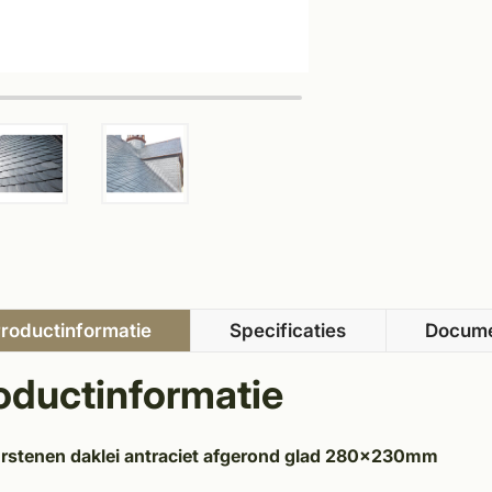
roductinformatie
Specificaties
Docum
oductinformatie
rstenen daklei antraciet afgerond glad 280x230mm