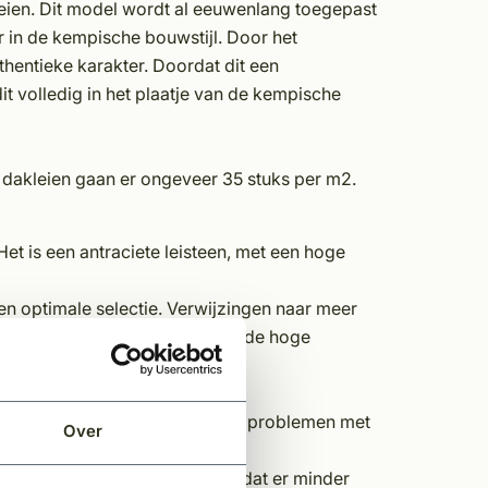
eien. Dit model wordt al eeuwenlang toegepast
ir in de kempische bouwstijl. Door het
thentieke karakter. Doordat dit een
it volledig in het plaatje van de kempische
g dakleien gaan er ongeveer 35 stuks per m2.
Het is een antraciete leisteen, met een hoge
een optimale selectie. Verwijzingen naar meer
este testcertificaten bewijzen de hoge
n wij alleen A-kwaliteit leien om problemen met
Over
kwaliteit steen. Dat wil zeggen dat er minder