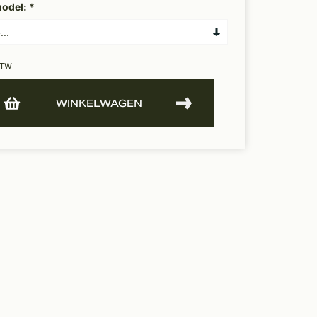
model:
*
BTW
WINKELWAGEN