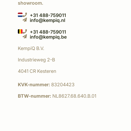
showroom.
+31 488-759011
info@kempiq.nl
+31 488-759011
info@kempiq.be
KempíQ B.V.
Industrieweg 2-B
4041 CR Kesteren
KVK-nummer:
83204423
BTW-nummer:
NL8627.68.640.B.01