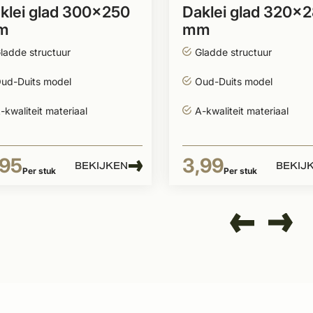
klei glad 300x250
Daklei glad 320x
m
mm
ladde structuur
Gladde structuur
ud-Duits model
Oud-Duits model
-kwaliteit materiaal
A-kwaliteit materiaal
,95
3,99
BEKIJKEN
BEKIJ
Per stuk
Per stuk