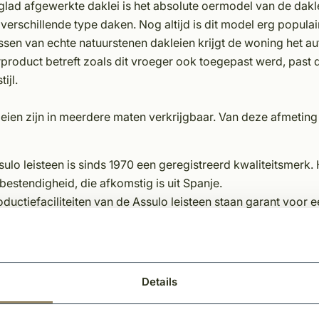
glad afgewerkte daklei is het absolute oermodel van de dakl
verschillende type daken. Nog altijd is dit model erg popula
sen van echte natuurstenen dakleien krijgt de woning het au
product betreft zoals dit vroeger ook toegepast werd, past d
ijl.
eien zijn in meerdere maten verkrijgbaar. Van deze afmetin
ulo leisteen is sinds 1970 een geregistreerd kwaliteitsmerk. 
estendigheid, die afkomstig is uit Spanje.
ductiefaciliteiten van de Assulo leisteen staan garant voor 
 miljoen vierkante meter dak- en geveloppervlakken en de b
eitsnorm.
eien zijn in meerdere kwaliteiten verkrijgbaar. Echter levere
Details
roduct en de verwerking hiervan te voorkomen.
iteit leien staat voor; Dit is natuurlijk gemaakt van de beste 