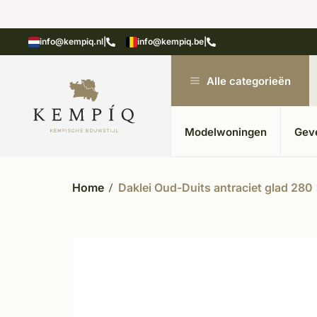
showroom in Kesteren
Unieke materialen in kempische
info@kempiq.nl
|
info@kempiq.be
|
Alle categorieën
Modelwoningen
Gev
Home
Daklei Oud-Duits antraciet glad 28