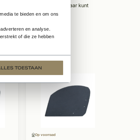
r perfect passend op- en in elkaar kunt
 media te bieden en om ons
 adverteren en analyse.
rstrekt of die ze hebben
ALLES TOESTAAN
Op voor
Dakl
mm
Ruwe 
Oud-D
Op voorraad
A-kwal