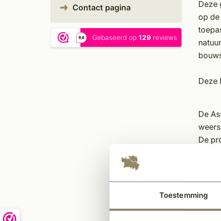
Deze 
Contact pagina
op de 
toepas
natuur
bouwst
Deze l
De Ass
weersb
De pro
dan 40
kwalit
Deze l
Toestemming
het p
A-kwal