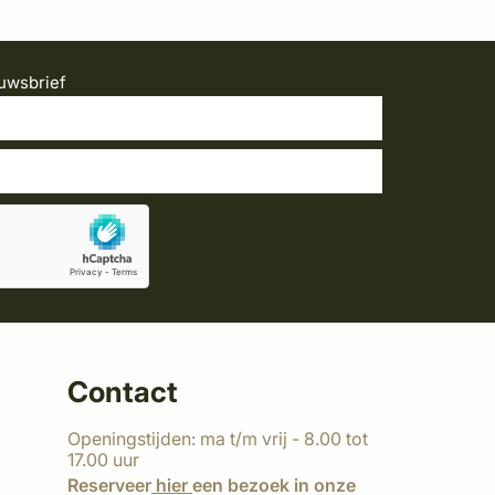
uwsbrief
Contact
Openingstijden: ma t/m vrij - 8.00 tot
17.00 uur
Reserveer
hier
een bezoek in onze