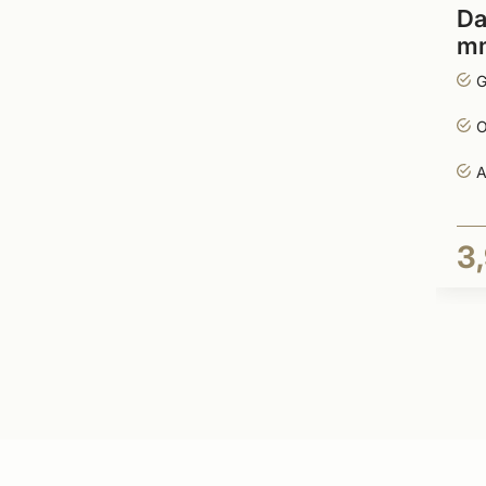
Da
m
G
O
A
3