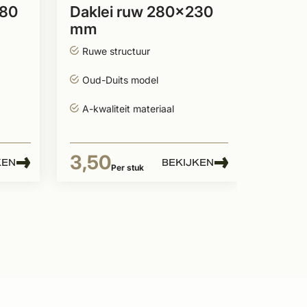
280
Daklei ruw 280x230
mm
3,9
Ruwe structuur
Oud-Duits model
A-kwaliteit materiaal
3,50
KEN
BEKIJKEN
Per stuk