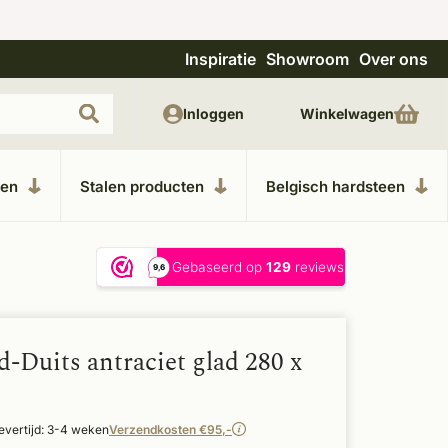
Inspiratie
Showroom
Over ons
Uitgebreide showroom in Kesteren
Unieke m
Inloggen
Winkelwagen
ken
Stalen producten
Belgisch hardsteen
-Duits antraciet glad 280 x
evertijd: 3-4 weken
Verzendkosten €95,-