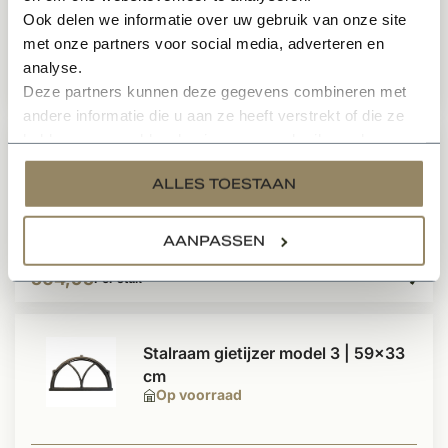
Op voorraad
Ook delen we informatie over uw gebruik van onze site
met onze partners voor social media, adverteren en
analyse.
799,99
Per stuk
Deze partners kunnen deze gegevens combineren met
andere informatie die u aan ze heeft verstrekt of die ze
hebben verzameld op basis van uw gebruik van hun
Stalraam gietijzer model 6 | 86x44
services.
ALLES TOESTAAN
cm
Op voorraad
AANPASSEN
564,95
Per stuk
Stalraam gietijzer model 3 | 59x33
cm
Op voorraad