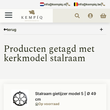
info@kempiq.nl
|
info@kempiq.be
|
Home
Tags
kerkmodel stalraam
terug
Producten getagd met
kerkmodel stalraam
Stalraam gietijzer model 5 | Ø 49
cm
Op voorraad