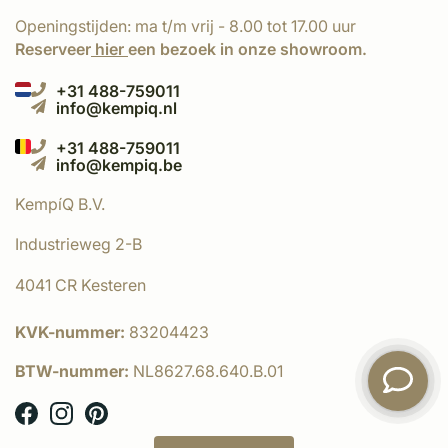
Openingstijden: ma t/m vrij - 8.00 tot 17.00 uur
Reserveer
hier
een bezoek in onze showroom.
+31 488-759011
info@kempiq.nl
+31 488-759011
info@kempiq.be
KempíQ B.V.
Industrieweg 2-B
4041 CR Kesteren
KVK-nummer:
83204423
BTW-nummer:
NL8627.68.640.B.01