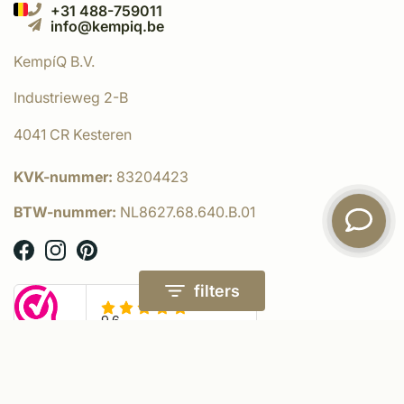
+31 488-759011
info@kempiq.be
KempíQ B.V.
Industrieweg 2-B
4041 CR Kesteren
KVK-nummer:
83204423
BTW-nummer:
NL8627.68.640.B.01
filters
© KempíQ
- Powered by:
emarkable