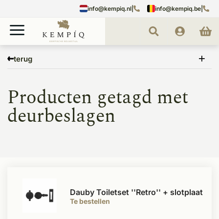
info@kempiq.nl
|
info@kempiq.be
|
Home
Tags
deurbeslagen
terug
Producten getagd met
deurbeslagen
Dauby Toiletset ''Retro'' + slotplaat
Te bestellen