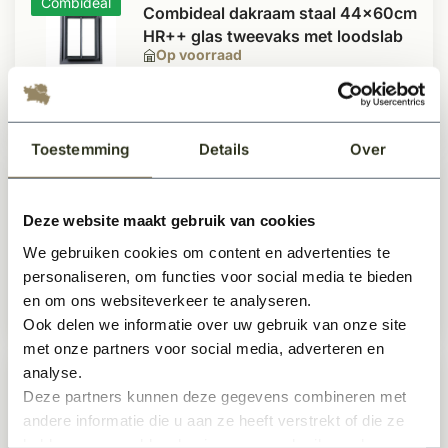
Combideal
Combideal dakraam staal 44x60cm
HR++ glas tweevaks met loodslab
Op voorraad
971,-
Per stuk
Toestemming
Details
Over
Dakraam staal 60x70cm HR++ glas
Deze website maakt gebruik van cookies
tweevaks
Op voorraad
We gebruiken cookies om content en advertenties te
personaliseren, om functies voor social media te bieden
en om ons websiteverkeer te analyseren.
1.148,-
Per stuk
Ook delen we informatie over uw gebruik van onze site
met onze partners voor social media, adverteren en
analyse.
Stalen dakraam 100x110cm HR++
Deze partners kunnen deze gegevens combineren met
glas
andere informatie die u aan ze heeft verstrekt of die ze
Op voorraad
hebben verzameld op basis van uw gebruik van hun