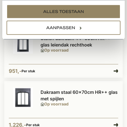
services.
ALLES TOESTAAN
1.986,-
Per stuk
AANPASSEN
Stalen dakraam 44x60cm HR++
glas leiendak rechthoek
Op voorraad
951,-
Per stuk
Dakraam staal 60x70cm HR++ glas
met spijlen
Op voorraad
1.226,-
Per stuk