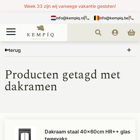
Week 33 zijn wij vanwege vakantie gesloten!
info@kempiq.nl
|
info@kempiq.be
|
Home
Tags
dakramen
terug
Producten getagd met
dakramen
Dakraam staal 40x60cm HR++ glas
tweevaks