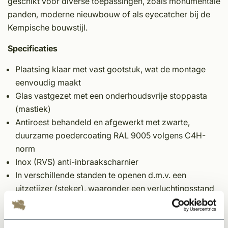
geschikt voor diverse toepassingen, zoals monumentale
panden, moderne nieuwbouw of als eyecatcher bij de
Kempische bouwstijl.
Specificaties
Plaatsing klaar met vast gootstuk, wat de montage
eenvoudig maakt
Glas vastgezet met een onderhoudsvrije stoppasta
(mastiek)
Antiroest behandeld en afgewerkt met zwarte,
duurzame poedercoating RAL 9005 volgens C4H-
norm
Inox (RVS) anti-inbraakscharnier
In verschillende standen te openen d.m.v. een
uitzetijzer (steker), waaronder een verluchtingsstand
Afmeting: 60 x 70 cm
U-waarde raamframe: 1,55 W/m²K