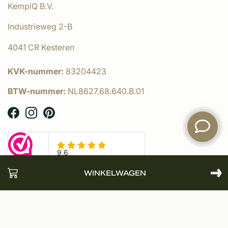
KempíQ B.V.
Industrieweg 2-B
4041 CR Kesteren
KVK-nummer:
83204423
BTW-nummer:
NL8627.68.640.B.01
WINKELWAGEN
© KempíQ
- Powered by:
emarkable