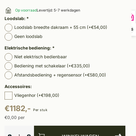
Op voorraad
Levertijd: 5-7 werkdagen
Loodslab:
*
Loodslab breedte dakraam + 55 cm (+€54,00)
9,6
Geen loodslab
Elektrische bediening:
*
Niet elektrisch bedienbaar
Bediening met schakelaar (+€335,00)
Afstandsbediening + regensensor (+€580,00)
Accessoires:
Vliegenhor (+€198,00)
€1182,-
Per stuk
€0,00 per