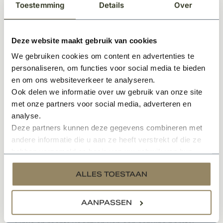
Inclusief thermische onderbreking
Toestemming
Details
Over
Afmetingen verpakking: 90 x 65 x 18 cm
Geschikt voor leien dakbedekkingen
HR++ veiligheidsglas: U-waarde 1,0
Deze website maakt gebruik van cookies
Wordt geleverd exclusief loodslab
We gebruiken cookies om content en advertenties te
personaliseren, om functies voor social media te bieden
Optioneel is het mogelijk om een loodslab bij te
en om ons websiteverkeer te analyseren.
bestellen, zie hiervoor het opties overzicht. Voor dit
Ook delen we informatie over uw gebruik van onze site
dakraam is een loodslab van 115 cm lengte geschikt.
met onze partners voor social media, adverteren en
analyse.
Let op:
dit model is bestemd om verzonken in een leien
Deze partners kunnen deze gegevens combineren met
dakbedekking geplaatst te worden.
andere informatie die u aan ze heeft verstrekt of die ze
Optioneel: hor
hebben verzameld op basis van uw gebruik van hun
services.
Muggenhor type 23/12 met hortraverse en fijn zwart
ALLES TOESTAAN
gaas
Kleur: RAL 9005
AANPASSEN
Bovenregel gecentreerd met extra afsluitrubber