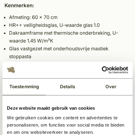
Kenmerken:
Afmeting: 60 x 70 cm
HR++ veiligheidsglas, U-waarde glas 1.0
Dakraamframe met thermische onderbreking, U-
waarde 1.45 W/m²K
Glas vastgezet met onderhoudsvrije mastiek
stoppasta
Antiroestbehandeling en duurzame poedercoating
RAL 9005 volgens C4H norm
Inox (RVS) anti-inbraakscharnier
Toestemming
Details
Over
In meerdere standen te openen via uitzetijzer, inclusief
verluchtingsstand
Montageklaar geleverd met vast gootstuk voor
Deze website maakt gebruik van cookies
eenvoudige plaatsing
We gebruiken cookies om content en advertenties te
Geschikt voor alle soorten dakbedekkingen
personaliseren, om functies voor social media te bieden
Wordt geleverd exclusief loodslab (loodslab van 95
en om ons websiteverkeer te analyseren.
cm optioneel verkrijgbaar)