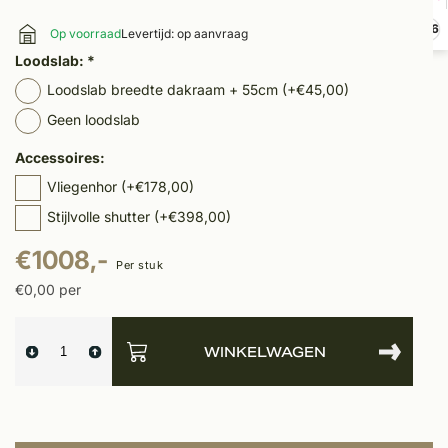
9,6
Op voorraad
Levertijd: op aanvraag
Loodslab:
*
Loodslab breedte dakraam + 55cm (+€45,00)
Geen loodslab
Accessoires:
Vliegenhor (+€178,00)
Stijlvolle shutter (+€398,00)
€1008,-
Per stuk
€0,00 per
WINKELWAGEN