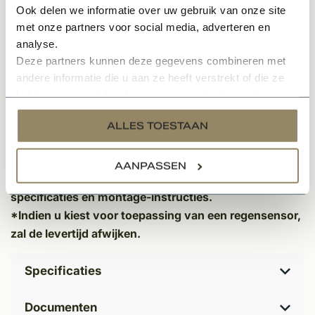
Ook delen we informatie over uw gebruik van onze site
Optioneel:
met onze partners voor social media, adverteren en
analyse.
Muggenhor type 23/12 met fijn zwart gaas en
Deze partners kunnen deze gegevens combineren met
hortraverse
andere informatie die u aan ze heeft verstrekt of die ze
Afmetingen hor: 500 x 950 mm
hebben verzameld op basis van uw gebruik van hun
Voorzien van extra afsluitrubber, schuine borstels aan
services.
ALLES TOESTAAN
zijkanten en EPDM-dichtingsband onderaan voor
optimale insectenwering
AANPASSEN
Download de product sheet voor uitgebreide
specificaties en montage-instructies.
*Indien u kiest voor toepassing van een regensensor,
zal de levertijd afwijken.
Specificaties
Documenten