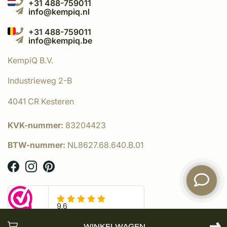
+31 488-759011
info@kempiq.nl
+31 488-759011
info@kempiq.be
KempíQ B.V.
Industrieweg 2-B
4041 CR Kesteren
KVK-nummer:
83204423
BTW-nummer:
NL8627.68.640.B.01
WINKELWAGEN