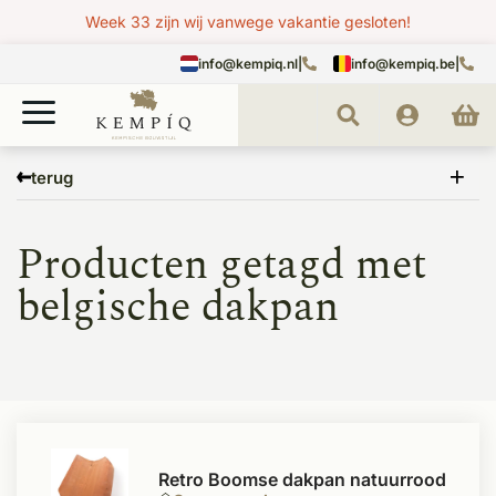
Week 33 zijn wij vanwege vakantie gesloten!
info@kempiq.nl
|
info@kempiq.be
|
Home
Tags
belgische dakpan
terug
Producten getagd met
belgische dakpan
Retro Boomse dakpan natuurrood