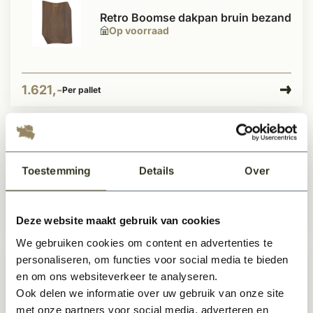
Retro Boomse dakpan bruin bezand
Op voorraad
1.621,-
Per pallet
Tegelpan donker bruin
Op voorraad
Toestemming
Details
Over
2
Deze website maakt gebruik van cookies
1,66
Per m
We gebruiken cookies om content en advertenties te
personaliseren, om functies voor social media te bieden
Retro Boomse dakpan donker
en om ons websiteverkeer te analyseren.
bezand
Ook delen we informatie over uw gebruik van onze site
Op voorraad
met onze partners voor social media, adverteren en