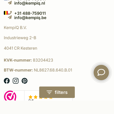
info@kempiq.nl
+31 488-759011
info@kempiq.be
KempíQ B.V.
Industrieweg 2-B
4041 CR Kesteren
KVK-nummer:
83204423
BTW-nummer:
NL8627.68.640.B.01
filters