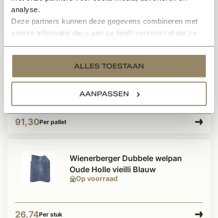
analyse.
Deze partners kunnen deze gegevens combineren met
4,99
Per stuk
andere informatie die u aan ze heeft verstrekt of die ze
hebben verzameld op basis van uw gebruik van hun
services.
ALLES TOESTAAN
Tegelpan rood bezand
Op voorraad
AANPASSEN
91,30
Per pallet
Wienerberger Dubbele welpan
Oude Holle vieilli Blauw
Op voorraad
26,74
Per stuk