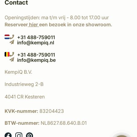
Contact
Openingstijden: ma t/m vrij - 8.00 tot 17.00 uur
Reserveer
hier
een bezoek in onze showroom.
+31 488-759011
info@kempiq.nl
+31 488-759011
info@kempiq.be
KempíQ B.V.
Industrieweg 2-B
4041 CR Kesteren
KVK-nummer:
83204423
BTW-nummer:
NL8627.68.640.B.01