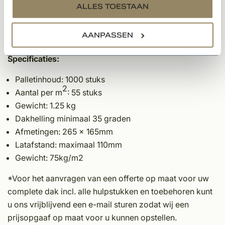
ALLES TOESTAAN
creëren. Dit product is volledig getest en voorzien van
alle benodigde certificaten waardoor deze dakpan
AANPASSEN
volledig voldoet aan de gestelde bouwnormen en eisen.
Specificaties:
Palletinhoud: 1000 stuks
2
Aantal per m
: 55 stuks
Gewicht: 1.25 kg
Dakhelling minimaal 35 graden
Afmetingen: 265 x 165mm
Latafstand: maximaal 110mm
Gewicht: 75kg/m2
*
Voor het aanvragen van een offerte op maat voor uw
complete dak incl. alle hulpstukken en toebehoren kunt
u ons vrijblijvend een e-mail sturen zodat wij een
prijsopgaaf op maat voor u kunnen opstellen.