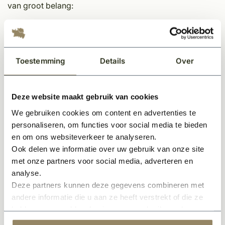
van groot belang:
-het water opnemend vermogen
-porositeit
-verwachte levensduur
Toestemming
Details
Over
-kleurechtheid
-geen kunstmatige uitstraling
-gemakkelijk te verwerken (in tegenstelling tot oude
Deze website maakt gebruik van cookies
leien die vanwege de verschillende maatvoeringen
We gebruiken cookies om content en advertenties te
slecht te verwerken zijn)
personaliseren, om functies voor social media te bieden
en om ons websiteverkeer te analyseren.
Bovengenoemde punten hebben bij dit proces extra
Ook delen we informatie over uw gebruik van onze site
aandacht gekregen om zo een kwalitatief hoogwaardig
met onze partners voor social media, adverteren en
product af te kunnen leveren.
analyse.
Deze tegelpan is verkrijgbaar in verschillende kleuren.
Deze partners kunnen deze gegevens combineren met
andere informatie die u aan ze heeft verstrekt of die ze
Elke kleur is uniek en zorgt voor een prachtige natuurlijk
hebben verzameld op basis van uw gebruik van hun
verouderde look. U kunt deze kleur ook met elkaar
services.
mixen om hierdoor een nog mooiere uitstraling te