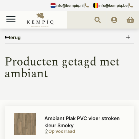
info@kempiq.nl
|
info@kempiq.be
|
Home
Tags
ambiant
terug
Producten getagd met
ambiant
Ambiant Plak PVC vloer stroken
kleur Smoky
Op voorraad