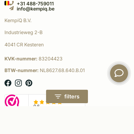
+31 488-759011
info@kempiq.be
KempíQ B.V.
Industrieweg 2-B
4041 CR Kesteren
KVK-nummer:
83204423
BTW-nummer:
NL8627.68.640.B.01
filters
© KempíQ
- Powered by:
emarkable