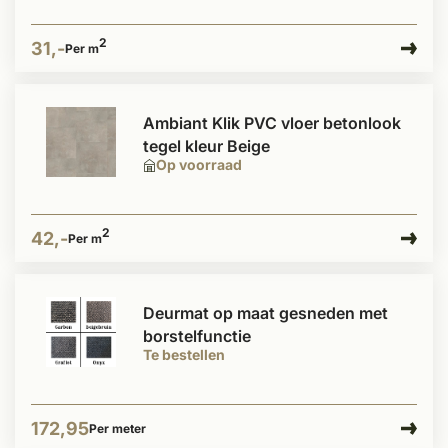
2
31,-
Per m
Ambiant Klik PVC vloer betonlook
tegel kleur Beige
Op voorraad
2
42,-
Per m
Deurmat op maat gesneden met
borstelfunctie
Te bestellen
172,95
Per meter